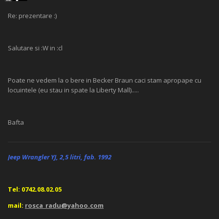
Re: prezentare :)
Salutare si :W in :cl
Poate ne vedem la o bere in Becker Braun caci stam apropape cu
locuintele (eu stau in spate la Liberty Mall).....
Bafta
Jeep Wrangler YJ, 2,5 litri, fab. 1992
Tel: 0742.08.02.05
mail:
rosca_radu@yahoo.com