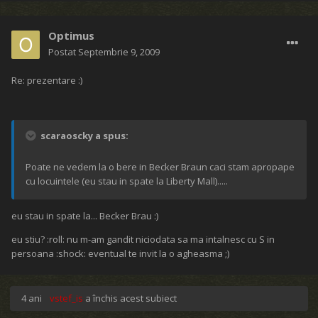
Optimus
Postat
Septembrie 9, 2009
Re: prezentare :)
scaraoscky a spus:
Poate ne vedem la o bere in Becker Braun caci stam apropape
cu locuintele (eu stau in spate la Liberty Mall).....
eu stau in spate la... Becker Brau :)
eu stiu? :roll: nu m-am gandit niciodata sa ma intalnesc cu S in
persoana :shock: eventual te invit la o agheasma ;)
4 ani
vstef_is
a închis acest subiect