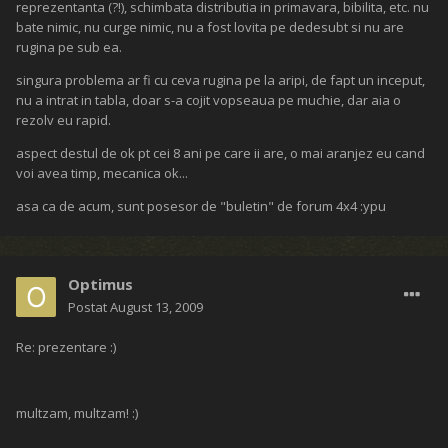
reprezentanta (?!), schimbata distributia in primavara, bibilita, etc. nu
bate nimic, nu curge nimic, nu a fost lovita pe dedesubt si nu are
rugina pe sub ea.
singura problema ar fi cu ceva rugina pe la aripi, de fapt un inceput,
nu a intrat in tabla, doar s-a cojit vopseaua pe muchie, dar aia o
rezolv eu rapid.
aspect destul de ok pt cei 8 ani pe care ii are, o mai aranjez eu cand
voi avea timp, mecanica ok...
asa ca de acum, sunt posesor de "buletin" de forum 4x4 :ypu
Optimus
Postat
August 13, 2009
Re: prezentare :)
multzam, multzam! :)