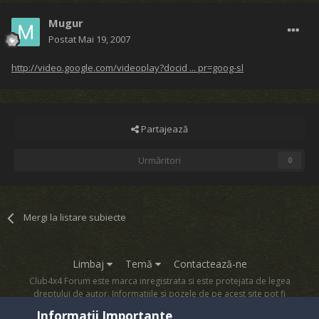
Mugur
Postat
Mai 19, 2007
http://video.google.com/videoplay?docid ... pr=goog-sl
Partajează
Urmăritori
0
Mergi la listare subiecte
Limbaj
Temă
Contactează-ne
Club4x4 Forum este marca inregistrata si este protejata de legea
dreptului de autor. Informatiile si pozele de pe acest site pot fi
copiate numai cu acordul proprietarului sau.
Informații Importante