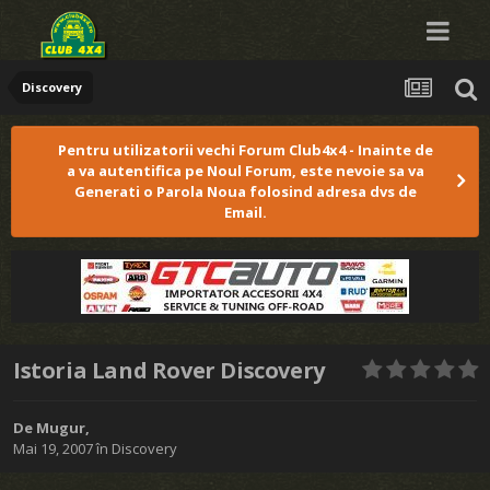
Discovery
Pentru utilizatorii vechi Forum Club4x4 - Inainte de
a va autentifica pe Noul Forum, este nevoie sa va
Generati o Parola Noua folosind adresa dvs de
Email.
Istoria Land Rover Discovery
De
Mugur
,
Mai 19, 2007
în
Discovery