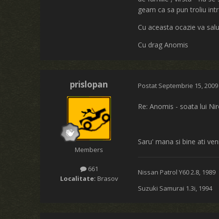
geam ca sa pun troliu intr
Cu aceasta ocazie va salut
Cu drag Anomis
prislopan
Postat
Septembrie 15, 2009
Re: Anomis - soata lui Ni
Saru' mana si bine ati veni
Members
661
Nissan Patrol Y60 2.8, 1989
Localitate:
Brasov
Suzuki Samurai 1.3i, 1994