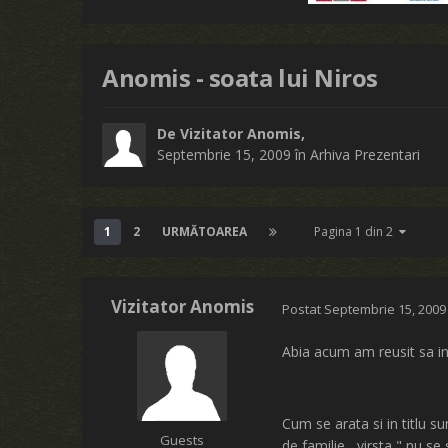
Anomis - soata lui Niros
De Vizitator Anomis,
Septembrie 15, 2009
în
Arhiva Prezentari
1
2
URMĂTOAREA
Pagina 1 din 2
Vizitator Anomis
Postat
Septembrie 15, 2009
Abia acum am reusit sa in
Cum se arata si in titlu s
Guests
de familie , virsta " nu s