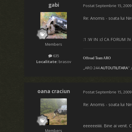
gabi
Postat
Septembrie 15, 2009
Re: Anomis - soata lui Ni
:1 :W IN :cl CA FORUM :hi :hi
Members
635
Offroad
Team ARO
Localitate:
brasov
,,ARO 244
AUTOUTILITARA
" 
oana craciun
Postat
Septembrie 15, 2009
Re: Anomis - soata lui Ni
eeeeeeiiiii. Bine ai venit.
Members