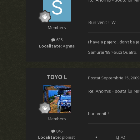
Bun venit ! :W
Members
635
i have a pajero , don't be je
Localitate:
Agnita
Samurai '88 >Suzi Quatro.
TOYO L
Postat
Septembrie 15, 2009
Re: Anomis - soata lui Ni
bun venit !
Members
845
Localitate:
ploiesti
LJ 7O