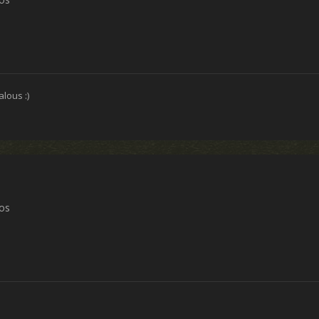
alous :)
ros