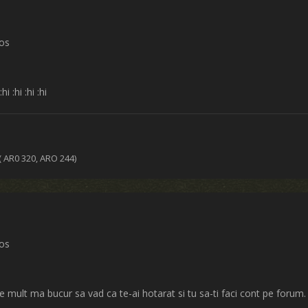
ros
 :hi :hi :hi
,( AR0 320, ARO 244)
ros
 Ce mult ma bucur sa vad ca te-ai hotarat si tu sa-ti faci cont pe forum.