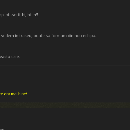
oti-sotii, hi, hi. :h5
e vedem in traseu, poate sa formam din nou echipa.
ceasta cale.
te era mai bine!
ros