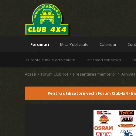
Forumuri
Mica Publicitate
Calendar
Cont
Curentele mele activitate
Utilizatori conectați
Ta
Acasă
Forum Club4x4
Prezentarea membrilor
Arhiva 
Pentru utilizatorii vechi Forum Club4x4 - I