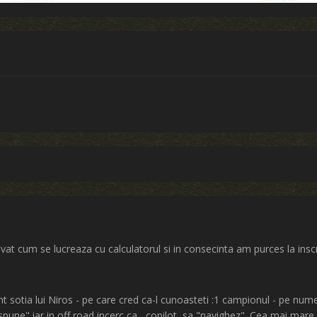
vat cum se lucreaza cu calculatorul si in consecinta am purces la insc
unt sotia lui Niros - pe care cred ca-l cunoasteti :1 campionul - pe n
e spune" iar in off road incerc ca , copilot ,sa "navighez". Cea mai mar