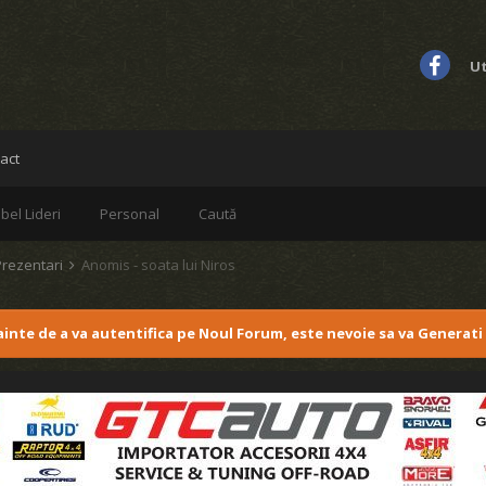
Ut
act
bel Lideri
Personal
Caută
Prezentari
Anomis - soata lui Niros
nainte de a va autentifica pe Noul Forum, este nevoie sa va Generati