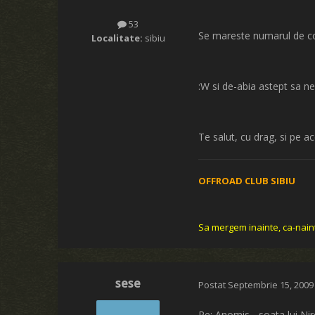
53
Se mareste numarul de copil
Localitate:
sibiu
:W si de-abia astept sa n
Te salut, cu drag, si pe a
OFFROAD CLUB SIBIU
Sa mergem inainte, ca-nain
sese
Postat
Septembrie 15, 2009
Re: Anomis - soata lui Ni