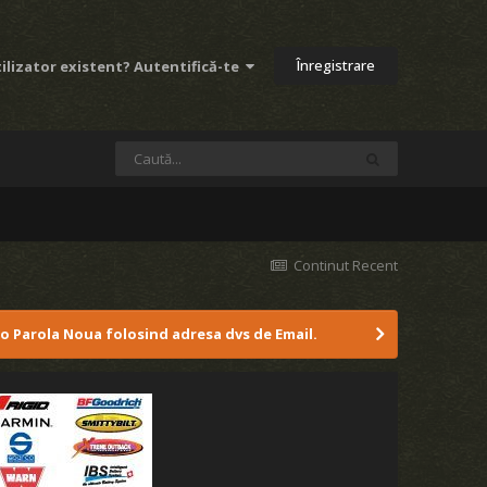
Înregistrare
ilizator existent? Autentifică-te
Continut Recent
 o Parola Noua folosind adresa dvs de Email.