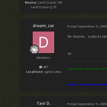
Masina:
Land Cruiser 100
Land Cruiser LJ 70
dream_car
Postat
Septembrie 15, 2009
Re: Anomis - soata lui Ni
:W
Members
487
o gramada mare mare de fier
Localitate:
agnita-sibiu
Viata s-ar putea sa nu fi
Tavi D.
Postat
Septembrie 15, 2009