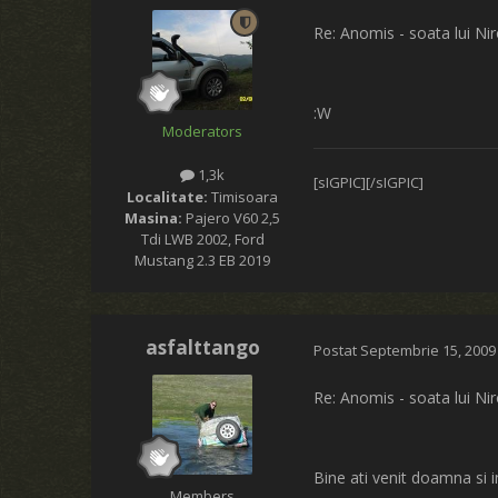
Re: Anomis - soata lui Ni
:W
Moderators
1,3k
[sIGPIC][/sIGPIC]
Localitate:
Timisoara
Masina:
Pajero V60 2,5
Tdi LWB 2002, Ford
Mustang 2.3 EB 2019
asfalttango
Postat
Septembrie 15, 2009
Re: Anomis - soata lui Ni
Bine ati venit doamna si in
Members