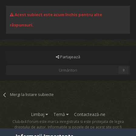
Acest subiect este acum închis pentru alte
răspunsuri.
Partajează
Urmăritori
0
Mergi la listare subiecte
Limbaj
Temă
Contactează-ne
Club4x4 Forum este marca inregistrata si este protejata de legea
dreptului de autor. Informatiile si pozele de pe acest site pot fi
copiate numai cu acordul proprietarului sau.