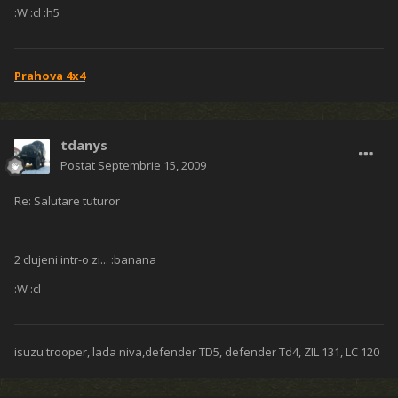
:W :cl :h5
Prahova 4x4
tdanys
Postat
Septembrie 15, 2009
Re: Salutare tuturor
2 clujeni intr-o zi... :banana
:W :cl
isuzu trooper, lada niva,defender TD5, defender Td4, ZIL 131, LC 120