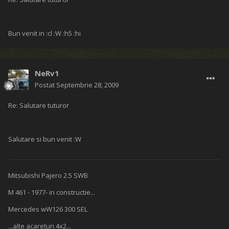
Bun venit in :cl :W :h5 :hi
NeRv1
Postat
Septembrie 28, 2009
Re: Salutare tuturor
Salutare si bun venit :W
Mitsubishi Pajero 2.5 SWB
M 461 - 1977- in constructie...
Mercedes wW126 300 SEL
...alte acareturi 4x2...