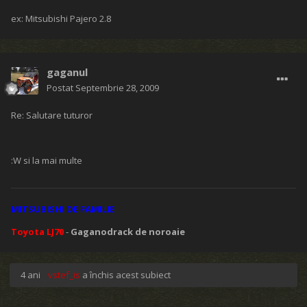
ex: Mitsubishi Pajero 2.8
gaganul
Postat
Septembrie 28, 2009
Re: Salutare tuturor
:W si la mai multe
MITSUBISHI DE FAMILIE
Toyota LJ70
-
Gaganodrack de noroaie
4 ani
vstef_is
a închis acest subiect