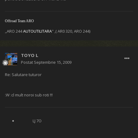
Offroad
Team ARO
,,ARO 244
AUTOUTILITARA
" ,( AR0 320, ARO 244)
TOYO L
Postat
Septembrie 15, 2009
Re: Salutare tuturor
:W :cl mult noroi sub roti !!!
LJ 7O