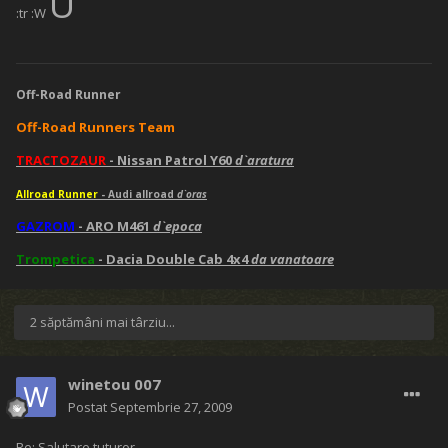
U
:tr :W
Off-Road Runner
Off-Road Runners Team
TRACTOZAUR
- Nissan Patrol Y60
d`aratura
Allroad Runner
- Audi allroad
d`oras
GAZROM
- ARO M461
d`epoca
Trompetica
- Dacia Double Cab 4x4
da vanatoare
2 săptămâni mai târziu...
winetou 007
Postat
Septembrie 27, 2009
Re: Salutare tuturor