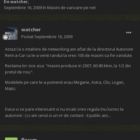
De
watcher
,
Septembrie 16, 2009
în
Masini de vanzare pe net
watcher
Postat
Septembrie 16, 2009
Astazi la o intalnire de networking am aflat de la directorul Autonom
Rent-a-Car ca le-a venit randul la vreo 100 de masini sa fie vandute.
Reclama lor zice asa: "masini produse in 2007, 60-80 kkm, la 1/2 din
pretul de nou".
Modelele pe care le-a pomenit erau Megane, Astra, Clio, Logan,
Matiz.
Daca vi se pare interesant si nu incalc vreo regula (nu lucrez la
autonom :-) ) i-am cerut si un nr de contact - il public aici...
florum