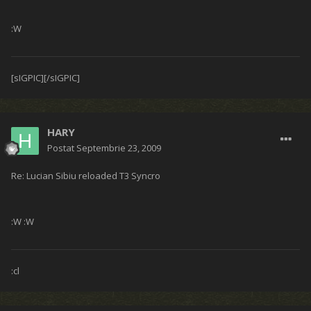
:W
[sIGPIC][/sIGPIC]
HARY
Postat
Septembrie 23, 2009
Re: Lucian Sibiu reloaded T3 Syncro
:W :W
:cl