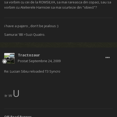
sa vorbim cu cei de la ROMSILVA, sa mai rareasca din copaci, sau sa
vorbim cu Atelierele Harniciei sa mai scurteze din "obiect"?
i have a pajero , don't be jealous :)
Samurai '88 >Suzi Quatro.
Tractozaur
Postat
Septembrie 24, 2009
Re: Lucian Sibiu reloaded T3 Syncro
U
:tr :W
Off-Road Runner