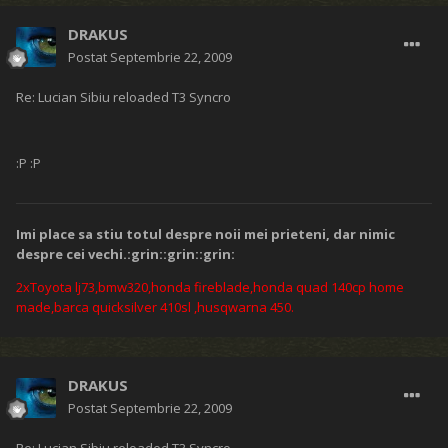
DRAKUS
Postat
Septembrie 22, 2009
Re: Lucian Sibiu reloaded T3 Syncro
:P :P
Imi place sa stiu totul despre noii mei prieteni, dar nimic
despre cei vechi.:grin::grin::grin:
2xToyota lj73,bmw320,honda fireblade,honda quad 140cp home
made,barca quicksilver 410sl
,husqwarna 450.
DRAKUS
Postat
Septembrie 22, 2009