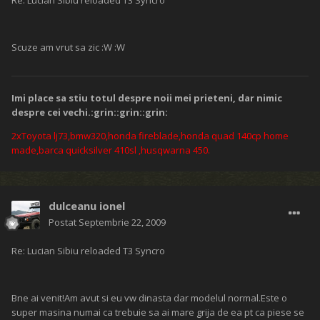
Re: Lucian Sibiu reloaded T3 Syncro
Scuze am vrut sa zic :W :W
Imi place sa stiu totul despre noii mei prieteni, dar nimic
despre cei vechi.:grin::grin::grin:
2xToyota lj73,bmw320,honda fireblade,honda quad 140cp home
made,barca quicksilver 410sl
,husqwarna 450.
dulceanu ionel
Postat
Septembrie 22, 2009
Re: Lucian Sibiu reloaded T3 Syncro
Bne ai venit!Am avut si eu vw dinasta dar modelul normal.Este o
super masina numai ca trebuie sa ai mare grija de ea pt ca piese se