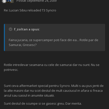
Postat
Septembrie 24, 2009
Re: Lucian Sibiu reloaded T3 Syncro
f_zoltan a spus:
Faina jucaria, ce supercamper poti face din ea... Rotile par de
Samurai, Gresesc?
Rotile intredevar seamana cu cele de samurai dar nu sunt. Nu se
potrivesc.
Sunt ceva aftermarket special pentru Syncro. Multi s-au pus jenti de
la alte masini dar nu scot destul de mult cauciucul in afara si freaca
arcul sau sasiul in anumite situatii.
Sunt destul de scumpe si se gasesc greu. Dar merita.