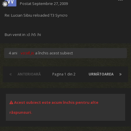
Postat
Septembrie 27, 2009
Re: Lucian Sibiu reloaded T3 Syncro
Bun venit in :cl :h5 :hi
4 ani
vstef_is
a închis acest subiect
ANTERIOARĂ
Pagina 1 din 2
URMĂTOAREA
Acest subiect este acum închis pentru alte
răspunsuri.