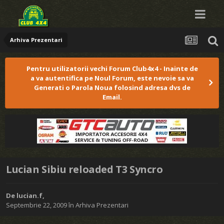
Arhiva Prezentari
Pentru utilizatorii vechi Forum Club4x4 - Inainte de
a va autentifica pe Noul Forum, este nevoie sa va
Generati o Parola Noua folosind adresa dvs de
Email.
Lucian Sibiu reloaded T3 Syncro
De
lucian.f
,
Septembrie 22, 2009
în
Arhiva Prezentari