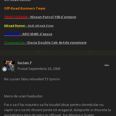
Off-Road Runners Team
TRACTOZAUR
- Nissan Patrol Y60
d`aratura
Allroad Runner
- Audi allroad
d`oras
GAZROM
- ARO M461
d`epoca
Trompetica
- Dacia Double Cab 4x4
da vanatoare
lucian.f
Postat
Septembrie 26, 2009
Re: Lucian Sibiu reloaded T3 Syncro
Mersi de urari haiducilor.
Pai o sa il fac inauntru sa fie locuibil (doar pentru dormit) dar nu
caper ca o sa imi zboare peste tot aragazul, dulapurile si chiuveta la
modalitatea mea de mers in offroad. :ha: Masina e foarte