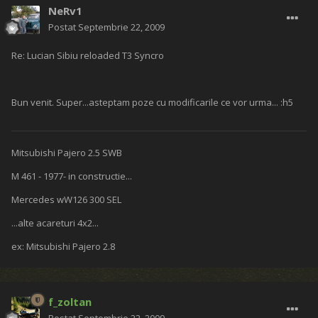
NeRv1
Postat
Septembrie 22, 2009
Re: Lucian Sibiu reloaded T3 Syncro
Bun venit. Super...asteptam poze cu modificarile ce vor urma... :h5
Mitsubishi Pajero 2.5 SWB
M 461 - 1977- in constructie...
Mercedes wW126 300 SEL
...alte acareturi 4x2...
ex: Mitsubishi Pajero 2.8
f_zoltan