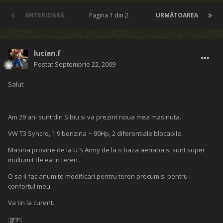
ANTERIOARĂ
Pagina 1 din 2
URMĂTOAREA
lucian.f
Postat
Septembrie 22, 2009
Salut
Am 29 ani sunt din Sibiu si va prezint noua mea masinuta.
VW T3 Syncro, 1.9 benzina ~ 90Hp, 2 diferentiale blocabile.
Masina provine de la U S Army de la o baza aeriana si sunt super
multumit de ea in teren.
O sa ii fac anumite modificari pentru teren precum si pentru
confortul meu.
Va tin la curent.
:grin: