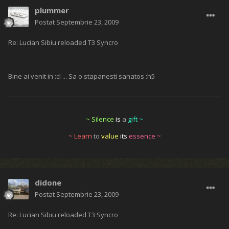
plummer
Postat
Septembrie 23, 2009
Re: Lucian Sibiu reloaded T3 Syncro
Bine ai venit in :cl ... Sa o stapanesti sanatos :h5
~ Silence
is
a
gift ~
~ Learn
to
value
its
essence ~
didone
Postat
Septembrie 23, 2009
Re: Lucian Sibiu reloaded T3 Syncro