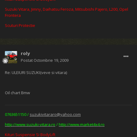
Suzuki Vitara, Jimny, Daihatsu Feroza, Mitsubishi Pajero, L200, Opel
Frontera
Scuturi Protectie
roly
Postat
Octombrie 19, 2009
Re: ULEIURI SUZUKI(veve si vitara)
Oil chart Bmw
0763651150 /
suzukivitararo@yahoo.com
http://www.suzuki-vitara.ro
/
http://www.market4x4.ro
Kituri Suspensie Si BodyLift