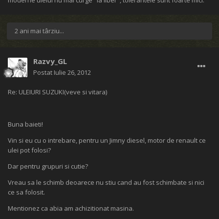
moderne uleiul nu mai curge "la liber", tolerantele sunt foarte mici.
2 ani mai târziu...
Razvy_GL
Postat
Iulie 26, 2012
Re: ULEIURI SUZUKI(veve si vitara)
Buna baieti!
Vin si eu cu o intrebare, pentru un Jimny diesel, motor de renault ce
ulei pot folosi?
Dar pentru grupuri si cutie?
Vreau sa le schimb deoarece nu stiu cand au fost schimbate si nici
ce sa folosit.
Mentionez ca abia am achizitionat masina.