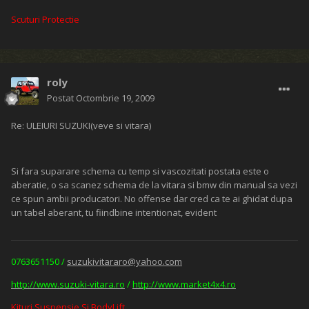
Scuturi Protectie
roly
Postat
Octombrie 19, 2009
Re: ULEIURI SUZUKI(veve si vitara)
Si fara suparare schema cu temp si vascozitati postata este o
aberatie, o sa scanez schema de la vitara si bmw din manual sa vezi
ce spun ambii producatori. No offense dar cred ca te ai ghidat dupa
un tabel aberant, tu fiindbine intentionat, evident
0763651150 /
suzukivitararo@yahoo.com
http://www.suzuki-vitara.ro
/
http://www.market4x4.ro
Kituri Suspensie Si BodyLift