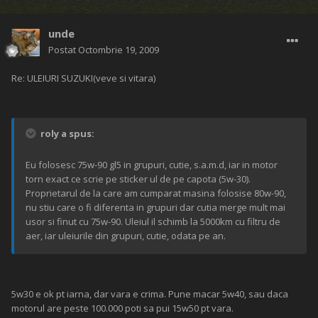
unde
Postat
Octombrie 19, 2009
Re: ULEIURI SUZUKI(veve si vitara)
roly a spus:
Eu folosesc 75w-90 gl5 in grupuri, cutie, s.a.m.d, iar in motor
torn exact ce scrie pe sticker ul de pe capota (5w-30).
Proprietarul de la care am cumparat masina folosise 80w-90,
nu stiu care o fi diferenta in grupuri dar cutia merge mult mai
usor si finut cu 75w-90. Uleiul il schimb la 5000km cu filtru de
aer, iar uleiurile din grupuri, cutie, odata pe an.
5w30 e ok pt iarna, dar vara e crima. Pune macar 5w40, sau daca
motorul are peste 100.000 poti sa pui 15w50 pt vara.