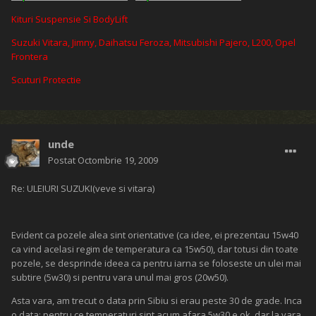
Kituri Suspensie Si BodyLift
Suzuki Vitara, Jimny, Daihatsu Feroza, Mitsubishi Pajero, L200, Opel
Frontera
Scuturi Protectie
unde
Postat
Octombrie 19, 2009
Re: ULEIURI SUZUKI(veve si vitara)
Evident ca pozele alea sint orientative (ca idee, ei prezentau 15w40
ca vind acelasi regim de temperatura ca 15w50), dar totusi din toate
pozele, se desprinde ideea ca pentru iarna se foloseste un ulei mai
subtire (5w30) si pentru vara unul mai gros (20w50).
Asta vara, am trecut o data prin Sibiu si erau peste 30 de grade. Inca
o data: pentru ce temperaturi sint acum afara 5w30 e ok, dar la vara