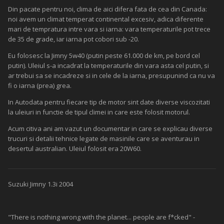
Din pacate pentru noi, clima de aici difera fata de cea din Canada:
noi avem un climat temperat continental excesiv, adica diferente
mari de tempratura intre vara si iarna: vara temperaturile pot trece
de 35 de grade, iar iarna pot cobori sub -20.
Eu folosesc la Jimny 5w40 (putin peste 61.000 de km, pe bord cel
putin). Uleiul s-a incadrat la temperaturile din vara asta cel putin, si
ar trebui sa se incadreze si in cele de la iarna, presupunind ca nu va
fi o iarna (prea) grea.
In Autodata pentru fiecare tip de motor sint date diverse viscozitati
la uleiuri in functie de tipul climei in care este folosit motorul.
Acum citiva ani am vazut un documentar in care se explicau diverse
trucuri si detalii tehnice legate de masinile care se aventurau in
desertul australian. Uleiul folosit era 20W60.
Suzuki Jimny 1.3i 2004
"There is nothing wrong with the planet... people are f*cked" -