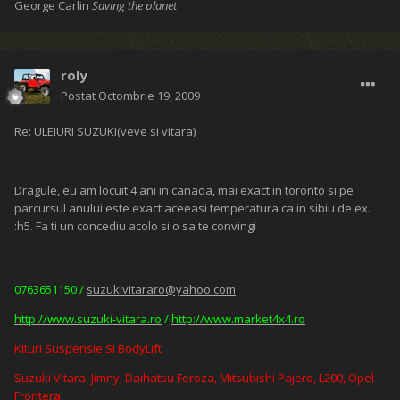
George Carlin
Saving the planet
roly
Postat
Octombrie 19, 2009
Re: ULEIURI SUZUKI(veve si vitara)
Dragule, eu am locuit 4 ani in canada, mai exact in toronto si pe
parcursul anului este exact aceeasi temperatura ca in sibiu de ex.
:h5. Fa ti un concediu acolo si o sa te convingi
0763651150 /
suzukivitararo@yahoo.com
http://www.suzuki-vitara.ro
/
http://www.market4x4.ro
Kituri Suspensie Si BodyLift
Suzuki Vitara, Jimny, Daihatsu Feroza, Mitsubishi Pajero, L200, Opel
Frontera