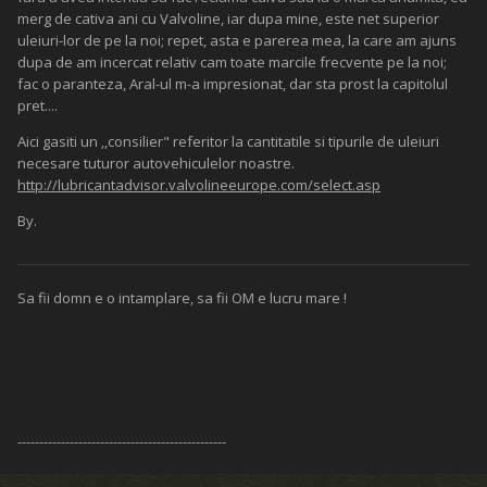
merg de cativa ani cu Valvoline, iar dupa mine, este net superior
uleiuri-lor de pe la noi; repet, asta e parerea mea, la care am ajuns
dupa de am incercat relativ cam toate marcile frecvente pe la noi;
fac o paranteza, Aral-ul m-a impresionat, dar sta prost la capitolul
pret....
Aici gasiti un ,,consilier" referitor la cantitatile si tipurile de uleiuri
necesare tuturor autovehiculelor noastre.
http://lubricantadvisor.valvolineeurope.com/select.asp
By.
Sa fii domn e o intamplare, sa fii OM e lucru mare !
------------------------------------------------