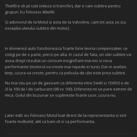
75w90 e ok pt cutii (viteza si transfer), dar e cam subtire pentru
grupuri. Eu folosesc 80w90.
Si advisorul de la Motul si asta de la Valvoline, cam tot asta zic (cu
exceptia uleiului subtire din motor).
In domeniul auto functioneaza foarte bine teoria compensatiei: ce
cistigi pe de o parte, pierzi pe alta. In cazul de fata, un ulei subtire va
avea drept rezultat un consum insignifiant mai mic si ceva
performante (motorul va creste mai repede in ture). Dar in acelasi
timp, uzura va creste, pentru ca pelicula de ulei este prea subtire.
Nu mai stiu pe un de gasisem ca diferenta intre 5w40 si 15W50 e de
2l la 100 de l de carburant (98 vs 100). Diferenta mi se pare extrem de
mica. Golul din buzunar se suplineste foarte usor, uzura nu.
Later edit: eu folosesc Motul luat direct de la reprezentanta si sint
foarte multumit, atit ca bani cit si ca performanta.