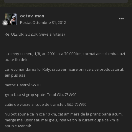
octav_man
Postat
Octombrie 31, 2012
Re: ULEIURI SUZUKI(veve si vitara)
La Jimny-ul meu, 1,3i, an 2001, cca 70.000 km, tocmai am schimbat azi
toate fluidele.
La recomandarea lui Roly, si cu verificare prin ce zice producatorul,
am pus asa:
motor: Castrol 5W30
grup fata si grup spate: Total GL4 75W90
cutie de viteze si cutie de transfer: GL5 75W90
Nu pot spune ca in cca 10 km, cat am mers de la pranz pana acum,
merge mai usor sau mai greu, insa va tin la curent dupa ce km isi
spun cuvantul!