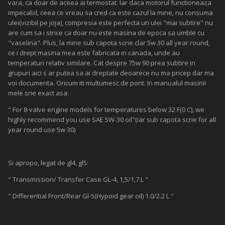
vara, ca doar de aceea ai termostat. Iar daca motorul functioneaza
impecabil, ceea ce vreau sa cred ca este cazul la mine, nu consuma
ulei(vizibil pe joja), compresia este perfecta un ulei "mai subtire" nu
are cum sa i strice ca doar nu este masina de epoca sa umble cu
"vaselina". Plus, la mine sub capota scrie clar 5w 30 all year round,
ce i drept masina mea este fabricata in canada, unde au
temperaturi relativ similare. Cat despre 75w 90 prea subtire in
grupuri aici s ar putea sa ai dreptate deoarece nu ma pricep dar ma
voi documenta. Oricum iti multumesc de pont. In manualul masinii
mele srie exact asa:
" For 8-valve engine models for temperatures below 32 F(0 C), we
highly recommend you use SAE 5W-30 oil"(iar sub capota scrie for all
year round use 5w 30)
Si apropo, legat de gl4, gl5:
" Transmission/ Transfer Case GL-4, 1,5/1,7 L "
" Differential Front/Rear Gl-5(Hypoid gear oil) 1.0/2.2 L "