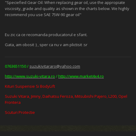
"Speciefied Gear Oil: When replacing gear oil, use the appropiate
viscosity, grade and quality as shown in the charts below. We highly
recommend you use SAE 75W-90 gear oil"
Eu zic ca ce recomanda producatorul e sfant.
Gata, am obosit :) , sper ca nu v am plictisit :sr
0763651150 /
suzukivitararo@yahoo.com
http://www.suzuki-vitara.ro
/
http://www.market4x4.ro
Kituri Suspensie Si BodyLift
Suzuki Vitara, Jimny, Daihatsu Feroza, Mitsubishi Pajero, L200, Opel
Frontera
Scuturi Protectie