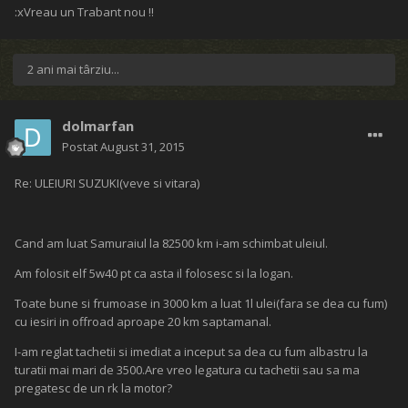
:xVreau un Trabant nou !!
2 ani mai târziu...
dolmarfan
Postat
August 31, 2015
Re: ULEIURI SUZUKI(veve si vitara)
Cand am luat Samuraiul la 82500 km i-am schimbat uleiul.
Am folosit elf 5w40 pt ca asta il folosesc si la logan.
Toate bune si frumoase in 3000 km a luat 1l ulei(fara se dea cu fum)
cu iesiri in offroad aproape 20 km saptamanal.
I-am reglat tachetii si imediat a inceput sa dea cu fum albastru la
turatii mai mari de 3500.Are vreo legatura cu tachetii sau sa ma
pregatesc de un rk la motor?