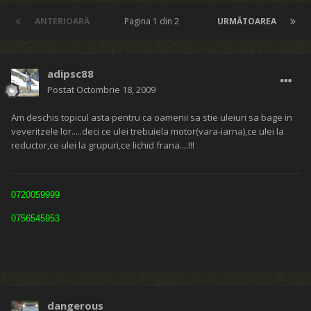
ANTERIOARĂ
Pagina 1 din 2
URMĂTOAREA
adipsc88
Postat
Octombrie 18, 2009
Am deschis topicul asta pentru ca oamenii sa stie uleiuri sa bage in
veveritzele lor.....deci ce ulei trebuiela motor(vara-iarna),ce ulei la
reductor,ce ulei la grupuri,ce lichid frana....!!!
0720059999
0756545953
dangerous