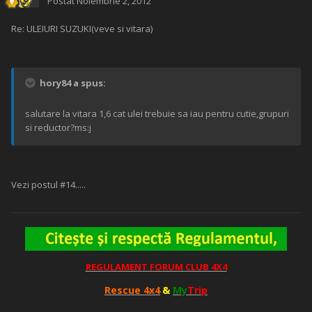
Postat
Noiembrie 2, 2012
Re: ULEIURI SUZUKI(veve si vitara)
hory84 a spus:
salutare la vitara 1,6 cat ulei trebuie sa iau pentru cutie,grupuri
si reductor?ms:j
Vezi postul #14.....
REGULAMENT FORUM CLUB 4X4
Rescue 4x4
&
My
Trip