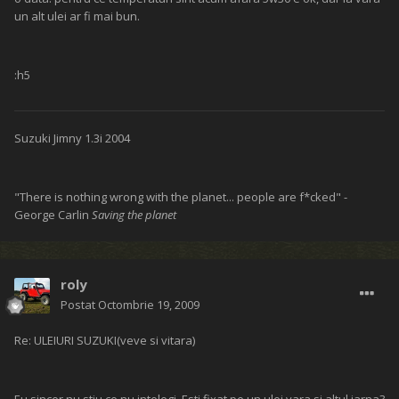
un alt ulei ar fi mai bun.
:h5
Suzuki Jimny 1.3i 2004
"There is nothing wrong with the planet... people are f*cked" -
George Carlin
Saving the planet
roly
Postat
Octombrie 19, 2009
Re: ULEIURI SUZUKI(veve si vitara)