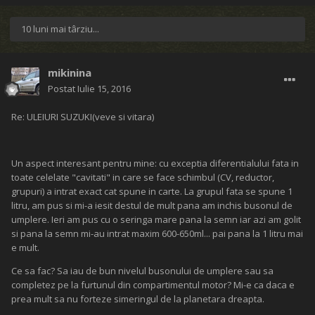
10 luni mai târziu...
mikinina
Postat
Iulie 15, 2016
Re: ULEIURI SUZUKI(veve si vitara)
Un aspect interesant pentru mine: cu exceptia diferentialului fata in
toate celelate "cavitati" in care se face schimbul (CV, reductor,
grupuri) a intrat exact cat spune in carte. La grupul fata se spune 1
litru, am pus si mi-a iesit destul de mult pana am inchis busonul de
umplere. Ieri am pus cu o seringa mare pana la semn iar azi am golit
si pana la semn mi-au intrat maxim 600-650ml... pai pana la 1 litru mai
e mult.
Ce sa fac? Sa iau de bun nivelul busonului de umplere sau sa
completez pe la furtunul din compartimentul motor? Mi-e ca daca e
prea mult sa nu forteze simeringul de la planetara dreapta.