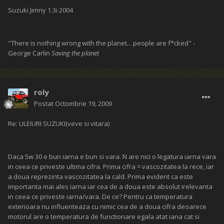
Suzuki Jimny 1.3i 2004
"There is nothing wrong with the planet... people are f*cked" -
George Carlin
Saving the planet
roly
Postat
Octombrie 19, 2009
Re: ULEIURI SUZUKI(veve si vitara)
Daca 5w 30 e bun iarna e bun si vara. N are nici o legatura iarna vara
in ceea ce priveste ultima cifra. Prima cifra = vascozitatea la rece, iar
a doua reprezinta vascozitatea la cald. Prima evident ca este
importanta mai ales iarna iar cea de a doua este absolut irelevanta
in ceea ce priveste iarna/vara. De ce? Pentru ca temperatura
exterioara nu influenteaza cu nimic cea de a doua cifra deoarece
motorul are o temperatura de functionare egala atat iana cat si