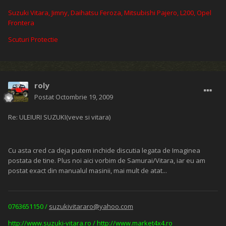
Suzuki Vitara, Jimny, Daihatsu Feroza, Mitsubishi Pajero, L200, Opel
Frontera
Scuturi Protectie
roly
Postat
Octombrie 19, 2009
Re: ULEIURI SUZUKI(veve si vitara)
Cu asta cred ca deja putem inchide discutia legata de Imaginea
postata de tine. Plus noi aici vorbim de Samurai/Vitara, iar eu am
postat exact din manualul masinii, mai mult de atat...
0763651150 /
suzukivitararo@yahoo.com
http://www.suzuki-vitara.ro
/
http://www.market4x4.ro