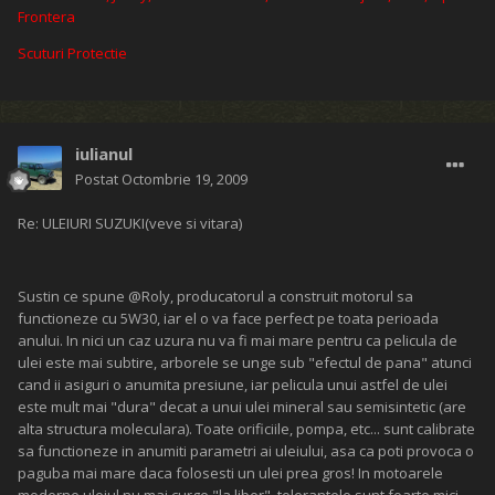
Frontera
Scuturi Protectie
iulianul
Postat
Octombrie 19, 2009
Re: ULEIURI SUZUKI(veve si vitara)
Sustin ce spune @Roly, producatorul a construit motorul sa
functioneze cu 5W30, iar el o va face perfect pe toata perioada
anului. In nici un caz uzura nu va fi mai mare pentru ca pelicula de
ulei este mai subtire, arborele se unge sub "efectul de pana" atunci
cand ii asiguri o anumita presiune, iar pelicula unui astfel de ulei
este mult mai "dura" decat a unui ulei mineral sau semisintetic (are
alta structura moleculara). Toate orificiile, pompa, etc... sunt calibrate
sa functioneze in anumiti parametri ai uleiului, asa ca poti provoca o
paguba mai mare daca folosesti un ulei prea gros! In motoarele