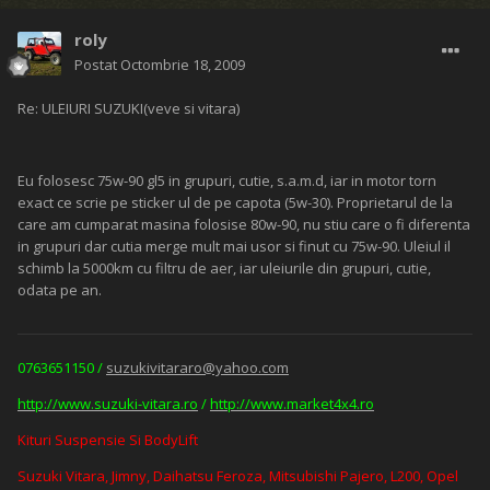
roly
Postat
Octombrie 18, 2009
Re: ULEIURI SUZUKI(veve si vitara)
Eu folosesc 75w-90 gl5 in grupuri, cutie, s.a.m.d, iar in motor torn
exact ce scrie pe sticker ul de pe capota (5w-30). Proprietarul de la
care am cumparat masina folosise 80w-90, nu stiu care o fi diferenta
in grupuri dar cutia merge mult mai usor si finut cu 75w-90. Uleiul il
schimb la 5000km cu filtru de aer, iar uleiurile din grupuri, cutie,
odata pe an.
0763651150 /
suzukivitararo@yahoo.com
http://www.suzuki-vitara.ro
/
http://www.market4x4.ro
Kituri Suspensie Si BodyLift
Suzuki Vitara, Jimny, Daihatsu Feroza, Mitsubishi Pajero, L200, Opel