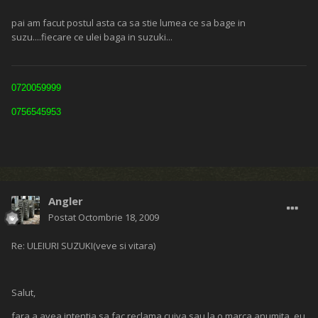
pai am facut postul asta ca sa stie lumea ce sa bage in
suzu....fiecare ce ulei baga in suzuki...
0720059999
0756545953
Angler
Postat
Octombrie 18, 2009
Re: ULEIURI SUZUKI(veve si vitara)
Salut,
fara a avea intentia sa fac reclama cuiva sau la o marca anumita, eu