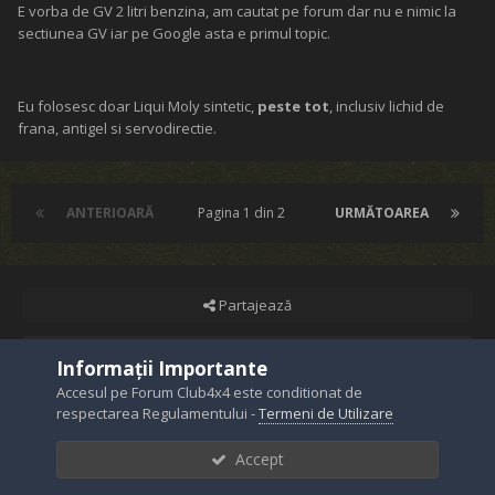
E vorba de GV 2 litri benzina, am cautat pe forum dar nu e nimic la
sectiunea GV iar pe Google asta e primul topic.
Eu folosesc doar Liqui Moly sintetic,
peste tot
, inclusiv lichid de
frana, antigel si servodirectie.
ANTERIOARĂ
Pagina 1 din 2
URMĂTOAREA
Partajează
Urmăritori
0
Informații Importante
Accesul pe Forum Club4x4 este conditionat de
respectarea Regulamentului -
Termeni de Utilizare
Mergi la listare subiecte
Accept