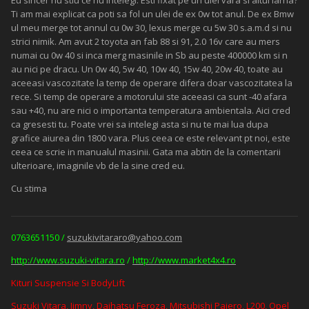
Eu sincer nu stiu ce nu intelegi. Esti fixat pe un ulei vara si altul iarna?
Ti am mai explicat ca poti sa fol un ulei de ex 0w tot anul. De ex Bmw
ul meu merge tot annul cu 0w 30, lexus merge cu 5w 30 s.a.m.d si nu
strici nimik. Am avut 2 toyota an fab 88 si 91, 2.0 16v care au mers
numai cu 0w 40 si inca merg masinile in Sb au peste 400000 km si n
au nici pe dracu. Un 0w 40, 5w 40, 10w 40, 15w 40, 20w 40, toate au
aceeasi vascozitate la temp de operare difera doar vascozitatea la
rece. Si temp de operare a motorului ste aceeasi ca sunt -40 afara
sau +40, nu are nici o importanta temperatura ambientala. Aici cred
ca gresesti tu. Poate vrei sa intelegi asta si nu te mai lua dupa
grafice aiurea din 1800 vara. Plus ceea ce este relevant pt noi, este
ceea ce scrie in manualul masinii. Gata ma abtin de la comentarii
ulterioare, imaginile vb de la sine cred eu.
Cu stima
0763651150 /
suzukivitararo@yahoo.com
http://www.suzuki-vitara.ro
/
http://www.market4x4.ro
Kituri Suspensie Si BodyLift
Suzuki Vitara, Jimny, Daihatsu Feroza, Mitsubishi Pajero, L200, Opel