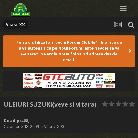
Vitara, X90
Pentru utilizatorii vechi Forum Club4x4 - Inainte de
a va autentifica pe Noul Forum, este nevoie sa va
Generati o Parola Noua folosind adresa dvs de
Email.
ULEIURI SUZUKI(veve si vitara)
De
adipsc88
,
Octombrie 18, 2009
în
Vitara, X90