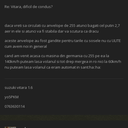
Re: Vitara, dificil de condus?
daca vreti sa circulati cu anvelope de 255 atunci bagati cel putin 2,7
aer in ele si atunci va fi stabila dar va scutura ca dracu
aceste anvelope au fost gandite pentru tarile cu sosele nu cu ULITE
cum avem noi in general
cand am venit acasa cu masina din germania cu 255 pe ea la
140km/h puteam lasa volanul si tot drep mergea in ro nici la 60km/h
nu puteam lasa volanul ca eram automat in sant:ha::ha:
suzuki vitara 1.6
yo5PKM
0763630114