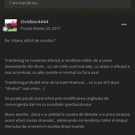
7 ani mai târziu...
Ovidius4444
Postat
Martie 20, 2017
Re: Vitara, dificil de condus?
Tramlining se numeste efectul, e tendinta rotilor de a urma
denivelarile din drum... cu cat rotile sunt mai late, cu atata si efectul e
mai accentuat, cu alte cuvinte e normal sa faca asa!
Tramlining probabil vine de la tram=tramvai ... ca si pe el il duce
"drumul" cum vrea... :)
Se poate pacali acest efect prin modificarea unghiului de
convergenta dar nu cu rezultate spectaculoase.
Mare atentie , daca s-a umblat la caseta de directie si e prea stransa
acest efect creste dramatic , eliminandu-se tendinta rotilor in timpul
mersului de a reveni in pozitia drept inainte.