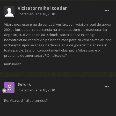
Vizitator mihai toader
Postat
Ianuarie 10, 2010
Vitara mea este greu de condus! Am facut un voiaj on road de aprox
200 de km, pe parcursul caruia nu am putut controla masinuta ! La
depasiri, cu o viteza de 80-90 km/h, parca pleaca in stanga
necontrolat iar cand revin pe banda mea pare ca vrea sa ma arunce
in dreapta! Apoi pe sosea cu denivelari e de groaza: ma arunca in
toate partile. Este un comportament obisnuit la Vitara sau e o
problema de amortizoare? Ori altcceva?
multumesc
Sefulik
Postat
Ianuarie 10, 2010
Re: Vitara, dificil de condus?