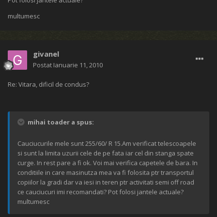
Pot folosi jantele actuale?
multumesc
givanel
Postat
Ianuarie 11, 2010
Re: Vitara, dificil de condus?
mihai toader a spus:
Cauciucurile mele sunt 255/60/ R 15.Am verificat telescoapele
si sunt la limita uzurii cele de pe fata iar cel din stanga spate
curge. In rest pare a fi ok. Voi mai verifica capetele de bara. In
conditiile in care masinutza mea va fi folosita ptr transportul
copiilor la gradi dar va iesi in teren ptr activitati semi off road
ce cauciucuri imi recomandati? Pot folosi jantele actuale?
multumesc