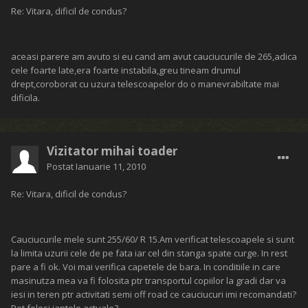
Re: Vitara, dificil de condus?
aceasi parere am avuto si eu cand am avut cauciucurile de 265,adica
cele foarte late,era foarte instabila,greu tineam drumul
drept,coroborat cu uzura telescoapelor do o manevrabiltate mai
dificila.
Vizitator mihai toader
Postat
Ianuarie 11, 2010
Re: Vitara, dificil de condus?
Cauciucurile mele sunt 255/60/ R 15.Am verificat telescoapele si sunt
la limita uzurii cele de pe fata iar cel din stanga spate curge. In rest
pare a fi ok. Voi mai verifica capetele de bara. In conditiile in care
masinutza mea va fi folosita ptr transportul copiilor la gradi dar va
iesi in teren ptr activitati semi off road ce cauciucuri imi recomandati?