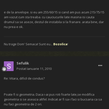
e de la anvelope. si eu am 255/60/15 si cand am pus acum 215/75/15
am vazut cum sta treaba. cu cauciucurile late masina isi cauta
drumul sa se aseze, destul de instabila si la franare. arata bine, dar
nu prea e ok.
Nu trage Dom' Semaca! Sunt eu...
Bozolica
!
Sefulik
Postat
Ianuarie 11, 2010
Re: Vitara, dificil de condus?
Poate fi si geometria. Daca i-ai pus roti foarte late,se modifica
geometria si se aseaza altfel. Indicat ar fi sa-i faci si bucsaria ca sa
nu faci geometria de 2 ori.