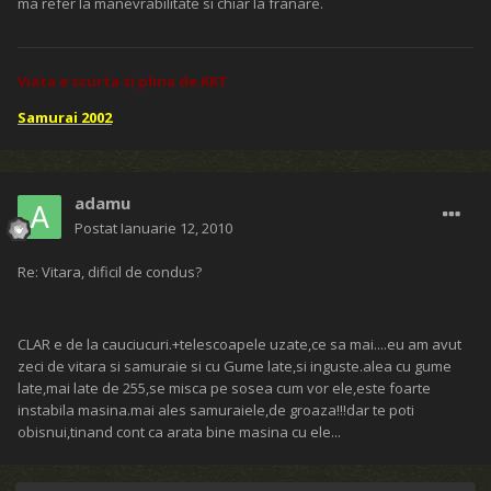
ma refer la manevrabilitate si chiar la franare.
Viata e scurta si plina de KKT
Samurai 2002
adamu
Postat
Ianuarie 12, 2010
Re: Vitara, dificil de condus?
CLAR e de la cauciucuri.+telescoapele uzate,ce sa mai....eu am avut
zeci de vitara si samuraie si cu Gume late,si inguste.alea cu gume
late,mai late de 255,se misca pe sosea cum vor ele,este foarte
instabila masina.mai ales samuraiele,de groaza!!!dar te poti
obisnui,tinand cont ca arata bine masina cu ele...