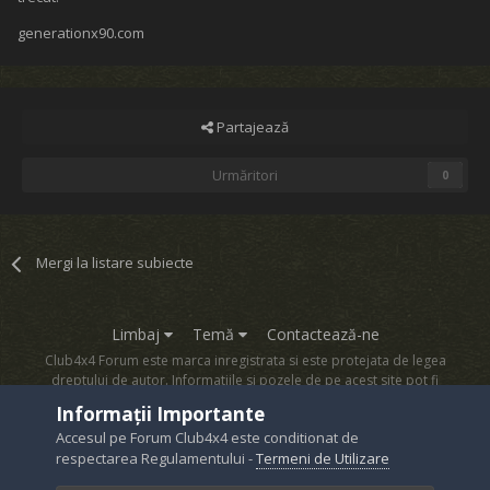
generationx90.com
Partajează
Urmăritori
0
Mergi la listare subiecte
Limbaj
Temă
Contactează-ne
Club4x4 Forum este marca inregistrata si este protejata de legea
dreptului de autor. Informatiile si pozele de pe acest site pot fi
copiate numai cu acordul proprietarului sau.
Informații Importante
Powered by Invision Community
Accesul pe Forum Club4x4 este conditionat de
respectarea Regulamentului -
Termeni de Utilizare