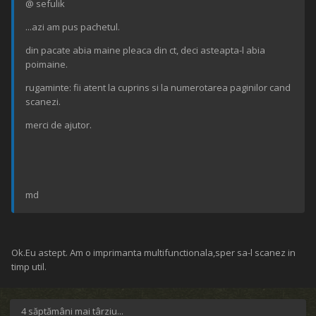
@ sefulik
...azi am pus pachetul.
din pacate abia maine pleaca din ct, deci asteapta-l abia
poimaine.
rugaminte: fii atent la cuprins si la numerotarea paginilor cand
scanezi.
merci de ajutor.
md
Ok.Eu astept. Am o imprimanta multifunctionala,sper sa-l scanez in
timp util.
4 săptămâni mai târziu...