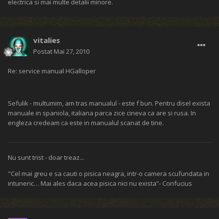
electrica si mai multe detalii minore.
vitalies
Postat
Mai 27, 2010
Re: service manual HGalloper
Sefulik - multumim, am tras manualul - este f bun. Pentru disel exista
manuale in spaniola, italiana parca zice cineva ca are si rusa. In
engleza credeam ca este in manualul scanat de tine.
Nu sunt trist - doar treaz...
"Cel mai greu e sa cauti o pisica neagra, intr-o camera scufundata in
intuneric… Mai ales daca acea pisica nici nu exista”- Confucius