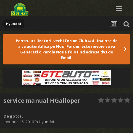
Hyundai
Pentru utilizatorii vechi Forum Club4x4 - Inainte de
a va autentifica pe Noul Forum, este nevoie sa va
Generati o Parola Noua folosind adresa dvs de
Email.
service manual HGalloper
De
gotca
,
Ianuarie 15, 2010
în
Hyundai