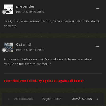
pretender
Postat
Iulie 25, 2019
Salut, nu încă. Am adunat frânturi, daca ai ceva si poti trimite, da mi
de veste.
CatalinU
Postat
Iulie 31, 2019
Am ceva, imi trebuie un mail. Manualul e sub forma scanata si
trebuie sa trimit mai mutle mailuri
Ever tried.Ever failed.Try again.Fail again.Fail better
ANTERIOARĂ
Pagina 1 din 2
URMĂTOAREA