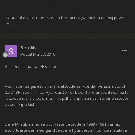
Manualul e gata. Cine-l vrea in format PDF,sa-mi dea un msj privat.
:h5
Sefulik
Postat
Mai 27, 2010
Re: service manual HGalloper
Acum sper sa gasesc un manual,tot de service,dar pentru motorul
2.5 D4BH, sau in limba Hyundai 2.5 TCi. Daca il are cineva,il scanez la
rezolutie mare si pe urma il fac pdf,aranjat frumos,in ordine si toate
astea ->
gratis
!
De la Mitsubishi nu se potriveste decat de la 1989 - 1991 dar nici
acolo foarte clar ,s-au gandit astia la hyundai sa modifice instalatia