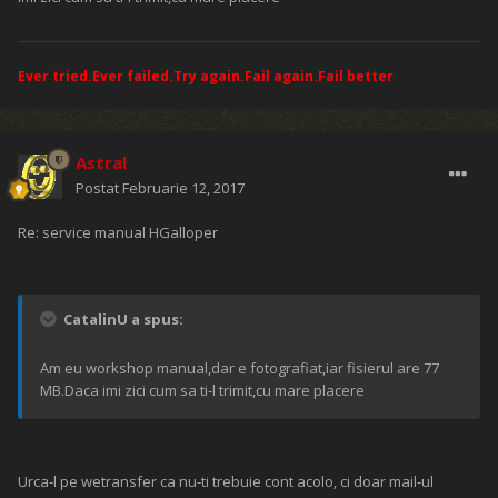
Ever tried.Ever failed.Try again.Fail again.Fail better
Astral
Postat
Februarie 12, 2017
Re: service manual HGalloper
CatalinU a spus:
Am eu workshop manual,dar e fotografiat,iar fisierul are 77
MB.Daca imi zici cum sa ti-l trimit,cu mare placere
Urca-l pe wetransfer ca nu-ti trebuie cont acolo, ci doar mail-ul