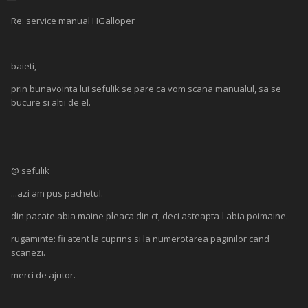
Re: service manual HGalloper
baieti,
prin bunavointa lui sefulik se pare ca vom scana manualul, sa se
bucure si altii de el.
@ sefulik
...azi am pus pachetul.
din pacate abia maine pleaca din ct, deci asteapta-l abia poimaine.
rugaminte: fii atent la cuprins si la numerotarea paginilor cand
scanezi.
merci de ajutor.