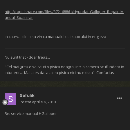
http://rapidshare.com/files/372168861/Hyundai_Galloper_Repair_M
anual_Spain.rar
In cateva zile o sa vin cu manualul utilizatorului in engleza
Nu sunt trist - doar treaz...
"Cel mai greu e sa cauti o pisica neagra, intr-o camera scufundata in
intuneric… Mai ales daca acea pisica nici nu exista”- Confucius
Sefulik
Postat
Aprilie 6, 2010
Re: service manual HGalloper