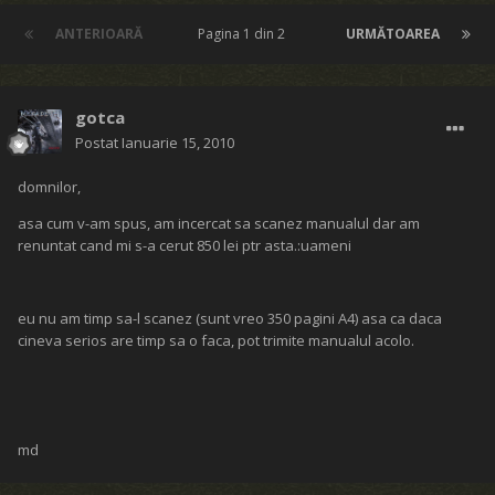
ANTERIOARĂ
Pagina 1 din 2
URMĂTOAREA
gotca
Postat
Ianuarie 15, 2010
domnilor,
asa cum v-am spus, am incercat sa scanez manualul dar am
renuntat cand mi s-a cerut 850 lei ptr asta.:uameni
eu nu am timp sa-l scanez (sunt vreo 350 pagini A4) asa ca daca
cineva serios are timp sa o faca, pot trimite manualul acolo.
md