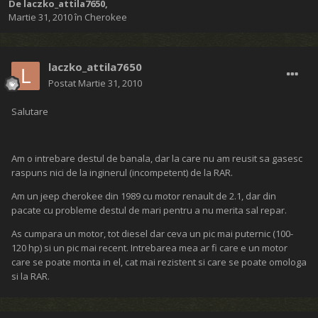
De
laczko_attila7650
,
Martie 31, 2010
în
Cherokee
laczko_attila7650
Postat
Martie 31, 2010
Salutare
Am o intrebare destul de banala, dar la care nu am reusit sa gasesc
raspuns nici de la inginerul (incompetent) de la RAR.
Am un jeep cherokee din 1989 cu motor renault de 2.1, dar din
pacate cu probleme destul de mari pentru a nu merita sal repar.
As cumpara un motor, tot diesel dar ceva un pic mai puternic (100-
120 hp) si un pic mai recent. Intrebarea mea ar fi care e un motor
care se poate monta in el, cat mai rezistent si care se poate omologa
si la RAR.