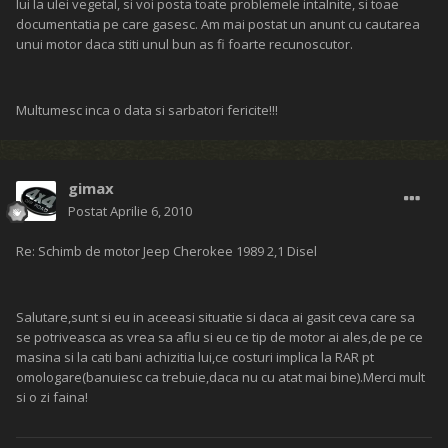
lui la ulei vegetal, si voi posta toate problemele intalnite, si toae
documentatia pe care gasesc. Am mai postat un anunt cu cautarea
unui motor daca stiti unul bun as fi foarte recunoscutor.
Multumesc inca o data si sarbatori fericite!!!
gimax
Postat
Aprilie 6, 2010
Re: Schimb de motor Jeep Cherokee 1989 2,1 Disel
Salutare,sunt si eu in aceeasi situatie si daca ai gasit ceva care sa
se potriveasca as vrea sa aflu si eu ce tip de motor ai ales,de pe ce
masina si la cati bani achizitia lui,ce costuri implica la RAR pt
omologare(banuiesc ca trebuie,daca nu cu atat mai bine).Merci mult
si o zi faina!