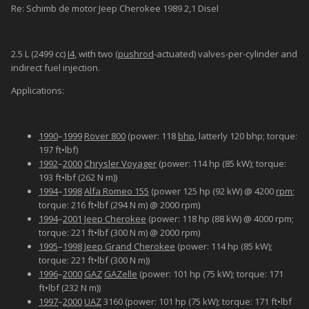
Re: Schimb de motor Jeep Cherokee 1989 2,1 Disel
2.5 L (2499 cc)
I4
, with two (
pushrod
-actuated) valves-per-cylinder and
indirect fuel injection.
Applications:
1990
–
1999
Rover 800
(power: 118
bhp
, latterly 120 bhp; torque:
197 ft•lbf)
1992
–
2000
Chrysler Voyager
(power: 114 hp (85 kW); torque:
193 ft•lbf (262 N m))
1994
–
1998
Alfa Romeo 155
(power 125 hp (92 kW) @ 4200
rpm
;
torque: 216 ft•lbf (294 N m) @ 2000 rpm)
1994
–
2001
Jeep Cherokee
(power: 118 hp (88 kW) @ 4000 rpm;
torque: 221 ft•lbf (300 N m) @ 2000 rpm)
1995
–
1998
Jeep Grand Cherokee
(power: 114 hp (85 kW);
torque: 221 ft•lbf (300 N m))
1996
–
2000
GAZ
GAZelle
(power: 101 hp (75 kW); torque: 171
ft•lbf (232 N m))
1997
–
2000
UAZ
3160 (power: 101 hp (75 kW); torque: 171 ft•lbf