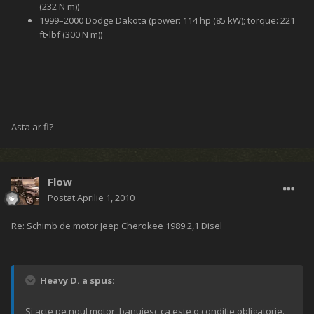
(232 N m))
1999
–
2000
Dodge Dakota
(power: 114 hp (85 kW); torque: 221
ft•lbf (300 N m))
Asta ar fi?
Flow
Postat
Aprilie 1, 2010
Re: Schimb de motor Jeep Cherokee 1989 2,1 Disel
Heavy D. a spus:
Si acte pe noul motor, banuiesc ca este o conditie obligatorie.