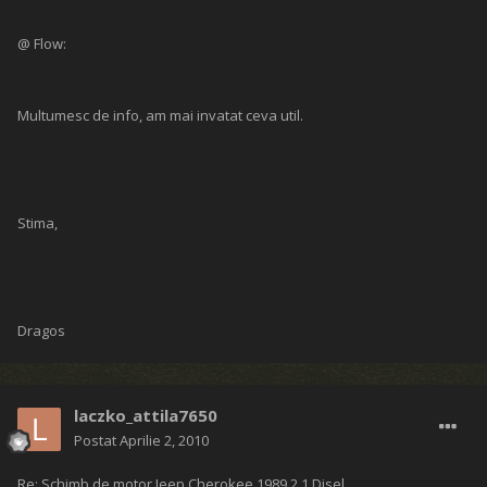
@ Flow:
Multumesc de info, am mai invatat ceva util.
Stima,
Dragos
laczko_attila7650
Postat
Aprilie 2, 2010
Re: Schimb de motor Jeep Cherokee 1989 2,1 Disel