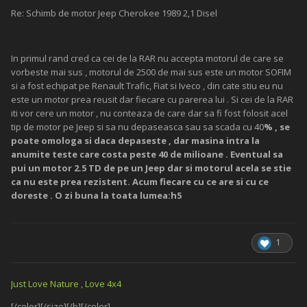
Re: Schimb de motor Jeep Cherokee 1989 2,1 Disel
In primul rand cred ca cei de la RAR nu accepta motorul de care se
vorbeste mai sus , motorul de 2500 de mai sus este un motor SOFIM
si a fost echipat pe Renault Trafic, Fiat si Iveco , din cate stiu eu nu
este un motor prea reusit dar fiecare cu parerea lui . Si cei de la RAR
iti vor cere un motor , nu conteaza de care dar sa fi fost folosit acel
tip de motor pe Jeep si sa nu depaseasca sau sa scada cu 40
% , se
poate omologa si daca depaseste , dar masina intra la
anumite teste care costa peste 40 de milioane . Eventual sa
pui un motor 2.5 TD de pe un Jeep dar si motorul acela se stie
ca nu este prea rezistent. Acum fiecare cu ce are si cu ce
doreste . O zi buna la toata lumea:h5
1
Just Love Nature , Love 4x4
[/color][/size][/b][/color]