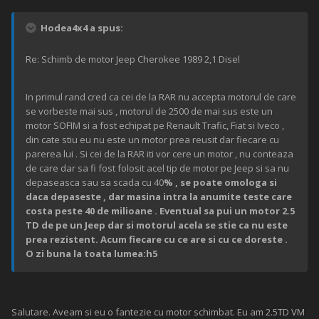
Hodea4x4 a spus:
Re: Schimb de motor Jeep Cherokee 1989 2,1 Disel
In primul rand cred ca cei de la RAR nu accepta motorul de care
se vorbeste mai sus , motorul de 2500 de mai sus este un
motor SOFIM si a fost echipat pe Renault Trafic, Fiat si Iveco ,
din cate stiu eu nu este un motor prea reusit dar fiecare cu
parerea lui . Si cei de la RAR iti vor cere un motor , nu conteaza
de care dar sa fi fost folosit acel tip de motor pe Jeep si sa nu
depaseasca sau sa scada cu 40
% , se poate omologa si
daca depaseste , dar masina intra la anumite teste care
costa peste 40 de milioane . Eventual sa pui un motor 2.5
TD de pe un Jeep dar si motorul acela se stie ca nu este
prea rezistent. Acum fiecare cu ce are si cu ce doreste .
O zi buna la toata lumea:h5
Salutare. Aveam si eu o fantezie cu motor schimbat. Eu am 2.5TD VM