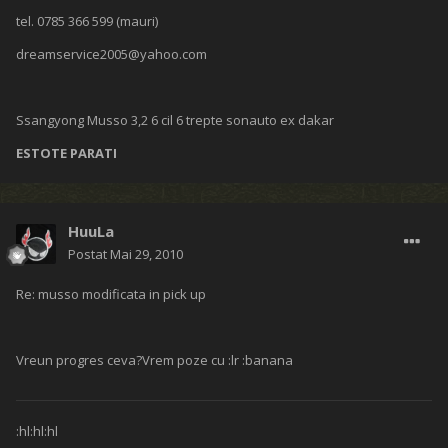
tel. 0785 366 599 (mauri)
dreamservice2005@yahoo.com
Ssangyong Musso 3,2 6 cil 6 trepte sonauto ex dakar
ESTOTE PARATI
HuuLa
Postat
Mai 29, 2010
Re: musso modificata in pick up
Vreun progres ceva?Vrem poze cu :lr :banana
:hl:hl:hl