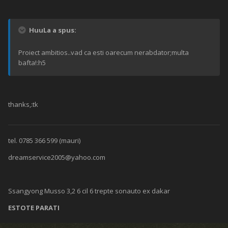
HuuLa a spus:
Proiect ambitios..vad ca esti oarecum nerabdator;multa
bafta!:h5
thanks,:tk
tel. 0785 366 599 (mauri)
dreamservice2005@yahoo.com
Ssangyong Musso 3,2 6 cil 6 trepte sonauto ex dakar
ESTOTE PARATI