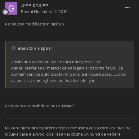
georgegam
Postat
Noiembrie 2, 2010
Re: musso modificata in pick up
maurizio a spus:
am invatat ca romania este tara orice posibilitati........
dar eu prefer sa urmaresc calea legale si datorita fatului ca
suntem service autorizat la rar pana la inlocuire sasiu..... cred
ca pot si sa omologhez modificarilemele.:grin:
Asteptam cu nerabdare poze. Nimic?
Nu cere niciodata o parere despre o masina cuiva care are masina,
ci cuiva care a avut-o, doar asa vei obtine un punct de vedere