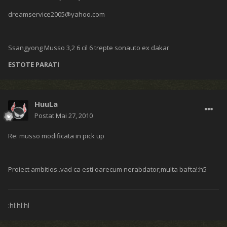
dreamservice2005@yahoo.com
Ssangyong Musso 3,2 6 cil 6 trepte sonauto ex dakar
ESTOTE PARATI
HuuLa
Postat
Mai 27, 2010
Re: musso modificata in pick up
Proiect ambitios..vad ca esti oarecum nerabdator;multa bafta!:h5
:hl:hl:hl