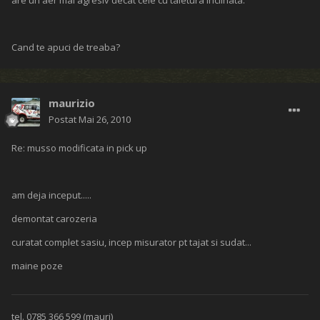
are un aer mai agresiv decat cele cu taietura inclinata.
Cand te apuci de treaba?
maurizio
Postat
Mai 26, 2010
Re: musso modificata in pick up
am deja inceput.....
demontat carozeria
curatat complet sasiu, incep misurator pt tajat si sudat...
maine poze
tel. 0785 366 599 (mauri)