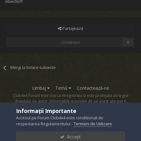
obiectiv!!!
Partajează
Urmăritori
0
Mergi la listare subiecte
Limbaj
Temă
Contactează-ne
Club4x4 Forum este marca inregistrata si este protejata de legea
dreptului de autor. Informatiile si pozele de pe acest site pot fi
copiate numai cu acordul proprietarului sau.
Informații Importante
Powered by Invision Community
Accesul pe Forum Club4x4 este conditionat de
respectarea Regulamentului -
Termeni de Utilizare
Accept