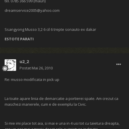
tel. 0785 366 599 (mauri)
dreamservice2005@yahoo.com
Ssangyong Musso 3,2 6 cil 6 trepte sonauto ex dakar
ESTOTE PARATI
u2_2
Postat
Mai 26, 2010
Re: musso modificata in pick up
La toate apare linia de demarcatie a portierei spate. Am crezut ca
maschezi manerele, cum e de exemplu la Civic.
Si mie imi place tot aia, si mai e una in 4 usi tot cu taietura dreapta,