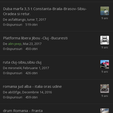
Duba marfa 3,5 t Constanta-Braila-Brasov-Sibiu-
Oradea si retur.
De
asfalttango
,
Iunie 7, 2017
0
răspunsuri
519
citiri
Platforma libera Jibou -Cluj -Bucuresti
De
alin-jeep
,
Mai 23, 2017
0
răspunsuri
450
citiri
ruta cluj-sibiu,sibiu cluj
De
mironel4
,
Februarie 1, 2017
0
răspunsuri
426
citiri
romania jud alba - italia oras udine
De
ab03fge
,
Decembrie 14, 2016
0
răspunsuri
459
citiri
drum Romania - Franta