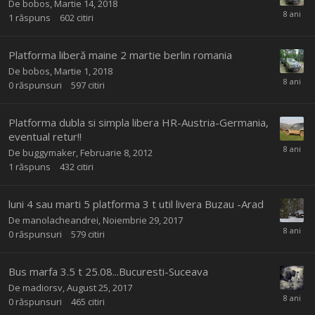
De
bobos
,
Martie 14, 2018
1
răspuns
602
citiri
Platforma liberă maine 2 martie berlin romania
De
bobos
,
Martie 1, 2018
0
răspunsuri
597
citiri
Platforma dubla si simpla libera HR-Austria-Germania,
eventual retur!!
De
buggymaker
,
Februarie 8, 2012
1
răspuns
432
citiri
luni 4 sau marti 5 platforma 3 t util livera Buzau -Arad
De
manolacheandrei
,
Noiembrie 29, 2017
0
răspunsuri
579
citiri
Bus marfa 3.5 t 25.08...Bucuresti-Suceava
De
madiorsv
,
August 25, 2017
0
răspunsuri
465
citiri