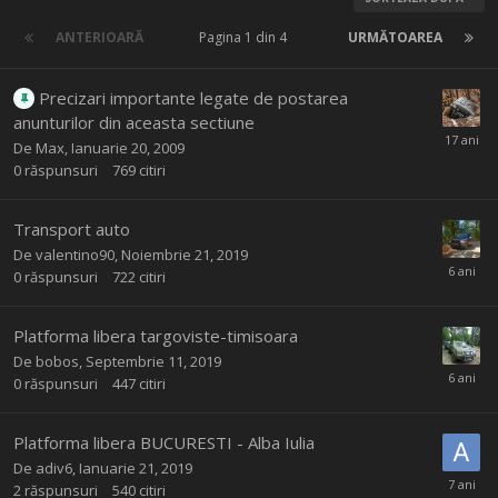
ANTERIOARĂ
Pagina 1 din 4
URMĂTOAREA
Precizari importante legate de postarea
anunturilor din aceasta sectiune
De
Max
,
Ianuarie 20, 2009
0
răspunsuri
769
citiri
Transport auto
De
valentino90
,
Noiembrie 21, 2019
0
răspunsuri
722
citiri
Platforma libera targoviste-timisoara
De
bobos
,
Septembrie 11, 2019
0
răspunsuri
447
citiri
Platforma libera BUCURESTI - Alba Iulia
De
adiv6
,
Ianuarie 21, 2019
2
răspunsuri
540
citiri