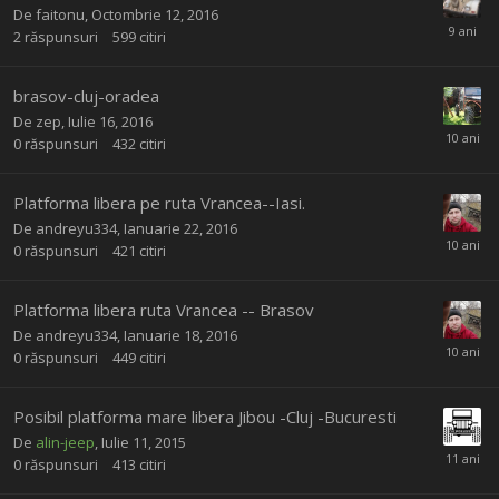
De
faitonu
,
Octombrie 12, 2016
2
răspunsuri
599
citiri
brasov-cluj-oradea
De
zep
,
Iulie 16, 2016
0
răspunsuri
432
citiri
Platforma libera pe ruta Vrancea--Iasi.
De
andreyu334
,
Ianuarie 22, 2016
0
răspunsuri
421
citiri
Platforma libera ruta Vrancea -- Brasov
De
andreyu334
,
Ianuarie 18, 2016
0
răspunsuri
449
citiri
Posibil platforma mare libera Jibou -Cluj -Bucuresti
De
alin-jeep
,
Iulie 11, 2015
0
răspunsuri
413
citiri