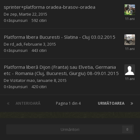
sprinter+platforma oradea-brasov-oradea
De
zep
,
Martie 22, 2015
0
răspunsuri
592
citiri
Platforma libera Bucuresti - Slatina - Cluj 03.02.2015
De
rd_adi
,
Februarie 3, 2015
0
răspunsuri
443
citiri
Platforma liberă Dijon (Franta) sau Elvetia, Germania
etc - Romania (Cluj, Bucuresti, Giurgiu) 08-09.01.2015
De Vizitator mao,
Ianuarie 8, 2015
0
răspunsuri
420
citiri
ANTERIOARĂ
Pagina 1 din 4
URMĂTOAREA
Urmăritori
0