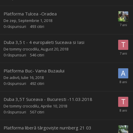
Platforma Tulcea -Oradea
De
zep
,
Septembrie 1, 2018
0
răspunsuri
493
citiri
Duba 3,5 t - 4 europaleti Suceava si Iasi
De
tommy crocodilu
,
August 20, 2018
0
răspunsuri
546
citiri
Platforma Buc- Vama Buzaului
De
adiv6
,
Iulie 16, 2018
0
răspunsuri
492
citiri
Duba 3,5T Suceava - Bucuresti -11.03.2018
De
tommy crocodilu
,
Aprilie 10, 2018
0
răspunsuri
567
citiri
Platforma liberă târgoviște nurnberg 21 03