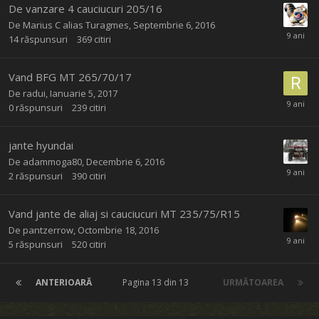
De vanzare 4 cauciucuri 205/16
De
Marius C alias Turagmes
,
Septembrie 6, 2016
14
răspunsuri
369
citiri
Vand BFG MT 265/70/17
De
radui
,
Ianuarie 5, 2017
0
răspunsuri
239
citiri
jante hyundai
De
adammoga80
,
Decembrie 6, 2016
2
răspunsuri
390
citiri
Vand jante de aliaj si cauciucuri MT 235/75/R15
De
pantzerrow
,
Octombrie 18, 2016
5
răspunsuri
520
citiri
ANTERIOARĂ
Pagina 13 din 13
URMĂTOAREA