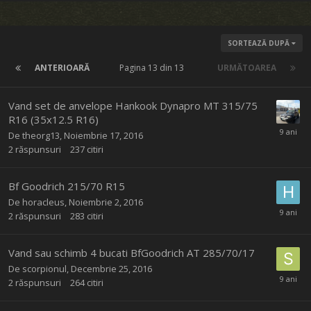
SORTEAZĂ DUPĂ
ANTERIOARĂ
Pagina 13 din 13
URMĂTOAREA
Vand set de anvelope Hankook Dynapro MT 315/75
R16 (35x12.5 R16)
De
theorg13
,
Noiembrie 17, 2016
2
răspunsuri
237
citiri
Bf Goodrich 215/70 R15
De
horacleus
,
Noiembrie 2, 2016
2
răspunsuri
283
citiri
Vand sau schimb 4 bucati BfGoodrich AT 285/70/17
De
scorpionul
,
Decembrie 25, 2016
2
răspunsuri
264
citiri