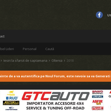
Ut
act
bel Lideri
Personal
Caută
d
Iesiri la sfarsit de saptamana
Oltenia
2018
nainte de a va autentifica pe Noul Forum, este nevoie sa va Generati