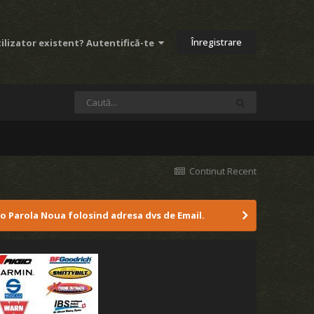
Înregistrare
ilizator existent? Autentifică-te
Continut Recent
 o Parola Noua folosind adresa dvs de Email.