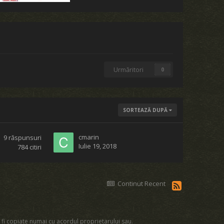
Urmăritori
0
SORTEAZĂ DUPĂ
cmarin
9
răspunsuri
Iulie 19, 2018
784
citiri
Continut Recent
 fi copiate numai cu acordul proprietarului sau.