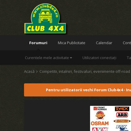
Forumuri
Mica Publicitate
Calendar
Cont
Curentele mele activitate
Utilizatori conectați
Ta
Acasă
Competitii, intalniri, festivaluri, evenimente off-roa
Pentru utilizatorii vechi Forum Club4x4 - I