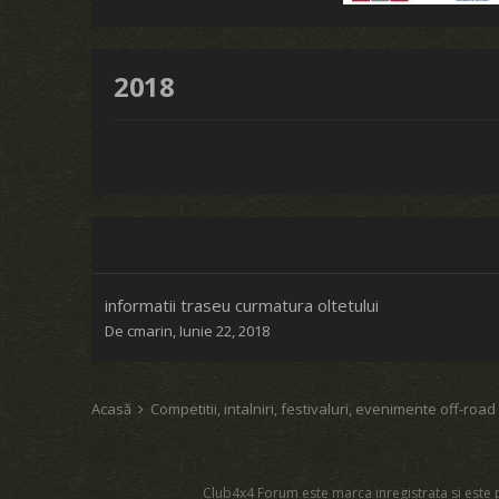
2018
informatii traseu curmatura oltetului
De
cmarin
,
Iunie 22, 2018
Acasă
Competitii, intalniri, festivaluri, evenimente off-roa
Club4x4 Forum este marca inregistrata si este p