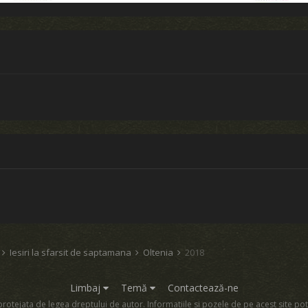
d
Iesiri la sfarsit de saptamana
Oltenia
2018
Limbaj
Temă
Contactează-ne
rotejata de legea dreptului de autor. Informatiile si pozele de pe acest site pot