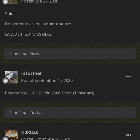
Postat
Iulie 26, 2020
Salut!
De azi contez si eu la numaratoare.
GV2, 3 usi, 2011, 1.9 DDiS.
1 lună mai târziu...
informer
Postat
Septembrie 15, 2020
Posesor GV 1.9 DDIS din 2006, Giroc (Timisoara).
1 lună mai târziu...
Kuku26
Postat
Octombrie 24, 2020