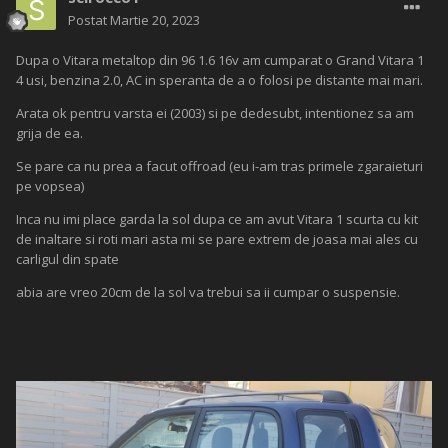
Postat
Martie 20, 2023
Dupa o Vitara metaltop din 96 1.6 16v am cumparat o Grand Vitara 1
4 usi, benzina 2.0, AC in speranta de a o folosi pe distante mai mari.
Arata ok pentru varsta ei (2003) si pe dedesubt, intentionez sa am
grija de ea.
Se pare ca nu prea a facut offroad (eu i-am tras primele zgaraieturi
pe vopsea)
Inca nu imi place garda la sol dupa ce am avut Vitara 1 scurta cu kit
de inaltare si roti mari asta mi se pare extrem de joasa mai ales cu
carligul din spate
abia are vreo 20cm de la sol va trebui sa ii cumpar o suspensie.