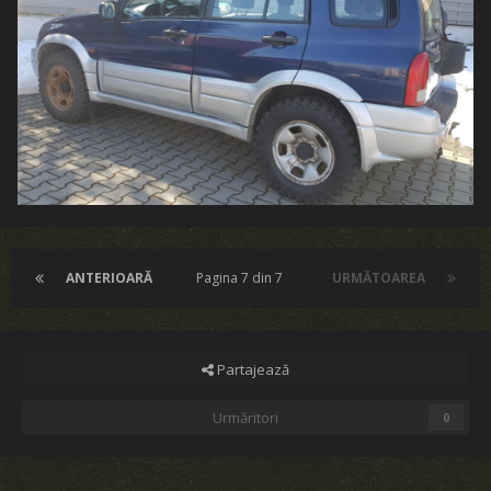
ANTERIOARĂ
Pagina 7 din 7
URMĂTOAREA
Partajează
Urmăritori
0