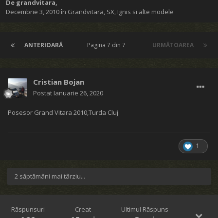
De
grandvitara
,
Decembrie 3, 2010
în
Grandvitara, SX, Ignis si alte modele
ANTERIOARĂ
Pagina 7 din 7
URMĂTOAREA
Cristian Bojan
Postat
Ianuarie 26, 2020
Posesor Grand Vitara 2010,Turda Cluj
1
2 săptămâni mai târziu...
Răspunsuri
Creat
Ultimul Răspuns