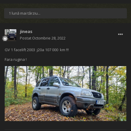
1 lună mai târziu...
jineas
Postat
Octombrie 28, 2022
GV 1 facelift 2003 j20a 107 000 km !!!
Fara rugina !