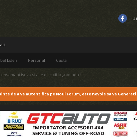
Ut
act
bel Lideri
Personal
Caută
censamant isuzu si alte discutii la gramada !!!
nainte de a va autentifica pe Noul Forum, este nevoie sa va Generati