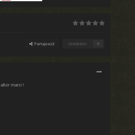
Partajează
Urmăritori
0
altor marci !