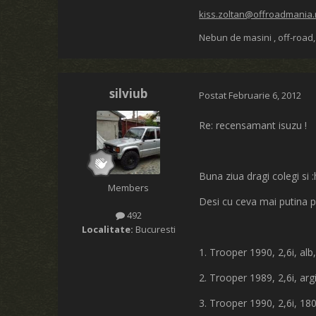
kiss.zoltan@offroadmania.
Nebun de masini , off-road,
silviub
Postat
Februarie 6, 2012
Re: recensamant isuzu !
Buna ziua dragi colegi si 
Members
Desi cu ceva mai putina p
492
Localitate:
Bucuresti
1. Trooper 1990, 2,6i, alb,
2. Trooper 1989, 2,6i, arg
3. Trooper 1990, 2,6i, 180