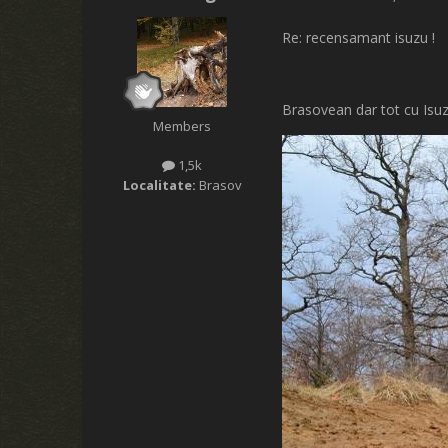
Re: recensamant isuzu !
Brasovean dar tot cu Isu
Members
1,5k
Localitate:
Brasov