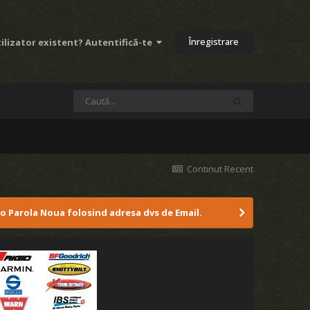
Înregistrare
ilizator existent? Autentifică-te
Continut Recent
 o Parola Noua folosind adresa dvs de Email.