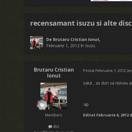
recensamant isuzu si alte discu
De
Brutaru Cristian Ionut
,
Februarie 1, 2012
în
Isuzu
Brutaru Cristian
Postat
Februarie 1, 2012
(ed
Ionut
salut , as dori sa reinviu
:ap
Members
Editat
Februarie 6, 2012
d
452