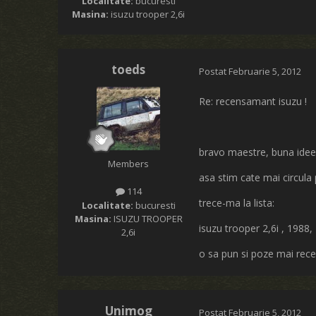
Localitate:
bucuresti
Masina:
isuzu trooper 2,6i
toeds
Postat
Februarie 5, 2012
Re: recensamant isuzu !
bravo maestre, buna idee
Members
asa stim cate mai circula 
114
trece-ma la lista:
Localitate:
bucuresti
Masina:
ISUZU TROOPER
isuzu trooper 2,6i , 1988, 
2,6i
o sa pun si poze mai rece
Unimog
Postat
Februarie 5, 2012