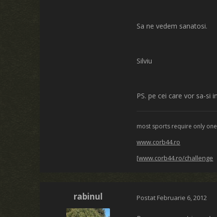
Sa ne vedem sanatosi.
Silviu
PS. pe cei care vor sa-si 
most sports require only one b
www.corb44.ro
[
www.corb44.ro/challenge
rabinul
Postat
Februarie 6, 2012