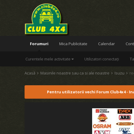
Forumuri
Mica Publicitate
Calendar
Cont
Curentele mele activitate
Utilizatori conectați
Ta
Acasă
Masinile noastre sau ca si ale noastre
Isuzu
re
Pentru utilizatorii vechi Forum Club4x4 - I