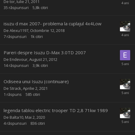
De
tor
,
Iulie 21, 2011
35
răspunsuri
5,8k
citiri
isuzu d max 2007- problema la cuplajul 4x4Low
De
Alexu1197
,
Octombrie 12, 2018
7
răspunsuri
1k
citiri
Pareri despre Isuzu D-Max 3.0TD 2007
De
Endevour
,
August 21, 2012
14
răspunsuri
3,9k
citiri
Odiseea unui Isuzu (continuare)
De
Strack
,
Aprilie 2, 2021
1
răspuns
585
citiri
legenda tablou electric trooper TD 2,8 71kw 1989
De
Balta10
,
Mai 2, 2020
4
răspunsuri
836
citiri