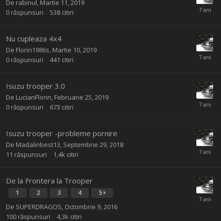
De
rabinul
,
Martie 11, 2019
0
răspunsuri
538
citiri
Nu cupleaza 4x4
De
Florin1986s
,
Martie 10, 2019
0
răspunsuri
441
citiri
Isuzu trooper 3.0
De
LucianFlorin
,
Februarie 25, 2019
0
răspunsuri
673
citiri
Isuzu trooper -probleme pornire
De
Madalinbest13
,
Septembrie 29, 2018
11
răspunsuri
1,4k
citiri
De la Frontera la Trooper
1
2
3
4
5
De
SUPERDRAGOS
,
Octombrie 9, 2016
100
răspunsuri
4,3k
citiri