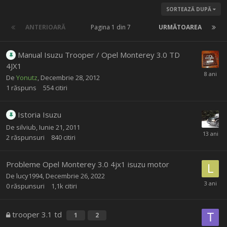
SORTEAZĂ DUPĂ
ANTERIOARĂ
Pagina 1 din 7
URMĂTOAREA
Manual Isuzu Trooper / Opel Monterey 3.0 TD
4JX1
De
Yonutz
,
Decembrie 28, 2012
1
răspuns
554
citiri
Istoria Isuzu
De
silviub
,
Iunie 21, 2011
2
răspunsuri
840
citiri
Probleme Opel Monterey 3.0 4jx1 isuzu motor
De
lucy1994
,
Decembrie 26, 2022
0
răspunsuri
1,1k
citiri
trooper 3.1 td
1
2