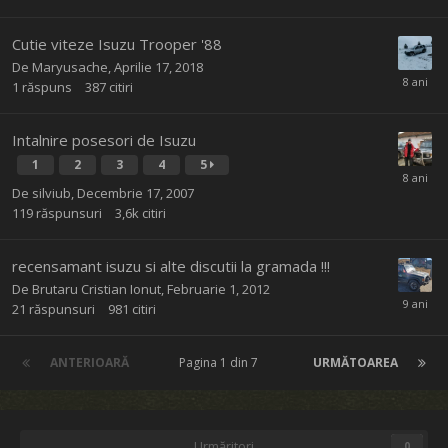
Cutie viteze Isuzu Trooper '88
De
Maryusache
,
Aprilie 17, 2018
1
răspuns
387
citiri
Intalnire posesori de Isuzu
1
2
3
4
5
De
silviub
,
Decembrie 17, 2007
119
răspunsuri
3,6k
citiri
recensamant isuzu si alte discutii la gramada !!!
De
Brutaru Cristian Ionut
,
Februarie 1, 2012
21
răspunsuri
981
citiri
ANTERIOARĂ
Pagina 1 din 7
URMĂTOAREA
Urmăritori
0