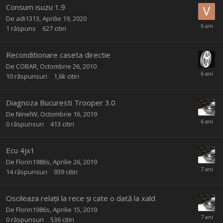
Consum isuzu 1.9
De
adi1313
,
Aprilie 19, 2020
1
răspuns
627
citiri
Reconditionare caseta directie
De
COBAR
,
Octombrie 26, 2010
10
răspunsuri
1,6k
citiri
Diagnoza Bucuresti Trooper 3.0
De
NinelW
,
Octombrie 16, 2019
0
răspunsuri
413
citiri
Ecu 4jx1
De
Florin1986s
,
Aprilie 26, 2019
14
răspunsuri
939
citiri
Oscileaza relații la rece și cate o dată la xald
De
Florin1986s
,
Aprilie 15, 2019
0
răspunsuri
536
citiri