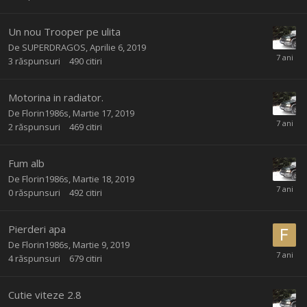
Un nou Trooper pe ulita
De
SUPERDRAGOS
,
Aprilie 6, 2019
3
răspunsuri
490
citiri
Motorina in radiator.
De
Florin1986s
,
Martie 17, 2019
2
răspunsuri
469
citiri
Fum alb
De
Florin1986s
,
Martie 18, 2019
0
răspunsuri
492
citiri
Pierderi apa
De
Florin1986s
,
Martie 9, 2019
4
răspunsuri
679
citiri
Cutie viteze 2.8