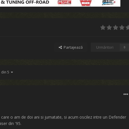
Partajează
Urmăritori
0
1 din 5
 care o am de doi ani si jumatate, si acum oscilez intre un Defender
ser din '95.