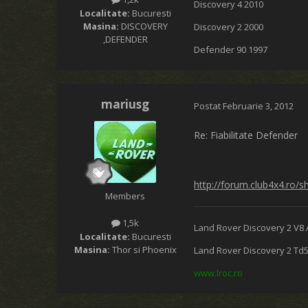
Discovery 4 2010
Localitate:
Bucuresti
Masina:
DISCOVERY
Discovery 2 2000
,DEFENDER
Defender 90 1997
mariusg
Postat
Februarie 3, 2012
Re: Fiabilitate Defender
http://forum.club4x4.ro
Members
1,5k
Land Rover Discovery 2 V8 
Localitate:
Bucuresti
Masina:
Thor si Phoenix
Land Rover Discovery 2 Td
www.lroc.ro