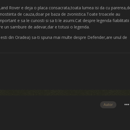
a Land Rover e deja o placa consacrata,toata lumea isi da cu parerea,d
unostiinta de cauza,doar pe baza de zvonistica.Toate troacele au
portant e sa le cunosti si sa ti le asumi.Cat despre legenda fiabilitatii
re un sambure de adevar,dar e totusi o legenda.
a esti din Oradea) sa-ti spuna mai multe despre Defender,are unul de
Autor