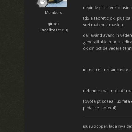
depinde pt ce vrei masina
Members
td5 e teoretic ok, plus ca 
163
vrei mai mult masina.
Localitate:
cluj
dar avand avand in vedere
generalitatile marcii. adic
ok din pct de vedere tehni
in rest cel mai bine este 
defender mai mult off-ro
toyota pt sosea=lux fata 
pedalele...soferul)
isuzu trooper, lada niva,de