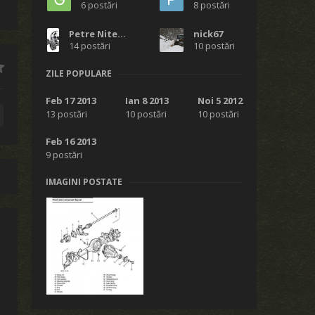
6 postări
8 postări
Petre Niteanu aka bullbar
nick67
14 postări
10 postări
ZILE POPULARE
Feb 17 2013
Ian 8 2013
Noi 5 2012
13 postări
10 postări
10 postări
Feb 16 2013
9 postări
IMAGINI POSTATE