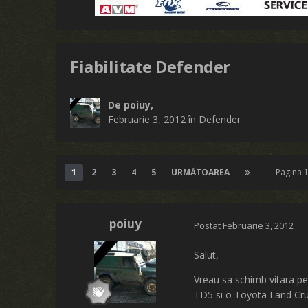
Fiabilitate Defender
De
poiuy
,
Februarie 3, 2012
în
Defender
1
2
3
4
5
URMĂTOAREA
Pagina 
poiuy
Postat
Februarie 3, 2012
Salut,
Vreau sa schimb vitara pe
TD5 si o Toyota Land Crui