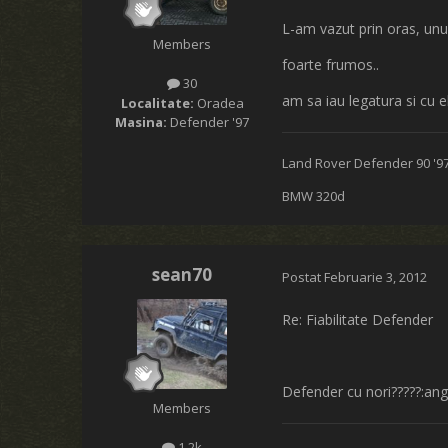
L-am vazut prin oras, unul
Members
foarte frumos..
30
am sa iau legatura si cu e
Localitate:
Oradea
Masina:
Defender '97
Land Rover Defender 90 '9
BMW 320d
sean70
Postat
Februarie 3, 2012
Re: Fiabilitate Defender
Defender cu nori?????:an
Members
1,2k