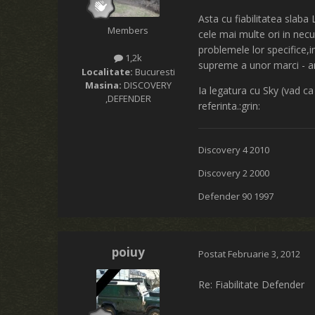
Asta cu fiabilitatea slab
Members
cele mai multe ori in nec
problemele lor specifice,im
1,2k
supreme a unor marci - a
Localitate:
Bucuresti
Masina:
DISCOVERY
Ia legatura cu Sky (vad c
,DEFENDER
referinta.:grin:
Discovery 4 2010
Discovery 2 2000
Defender 90 1997
poiuy
Postat
Februarie 3, 2012
Re: Fiabilitate Defender