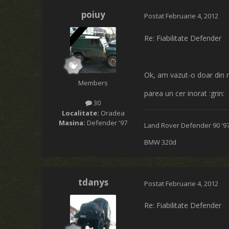
poiuy
Postat
Februarie 4, 2012
Re: Fiabilitate Defender
Ok, am vazut-o doar din m
Members
parea un cer inorat :grin:
30
Localitate:
Oradea
Masina:
Defender '97
Land Rover Defender 90 '9
BMW 320d
tdanys
Postat
Februarie 4, 2012
Re: Fiabilitate Defender