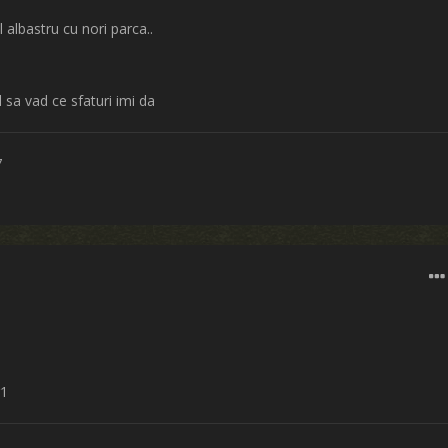
 albastru cu nori parca..
l sa vad ce sfaturi imi da
7
g1