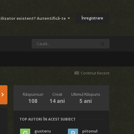
Înregistrare
ilizator existent? Autentifică-te
Continut Recent
Răspunsuri
Creat
Ultimul Răspuns
108
14 ani
5 ani
TOP AUTORI ÎN ACEST SUBIECT
gusteru
pitonul