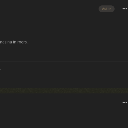
Autor
asina in mers...
7