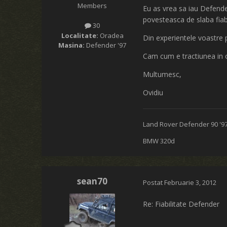
Members
Eu as vrea sa iau Defende
povesteasca de slaba fiabi
30
Localitate:
Oradea
Din experientele voastre p
Masina:
Defender '97
Cam cum e tractiunea in o
Multumesc,
Ovidiu
Land Rover Defender 90 '9
BMW 320d
sean70
Postat
Februarie 3, 2012
Re: Fiabilitate Defender