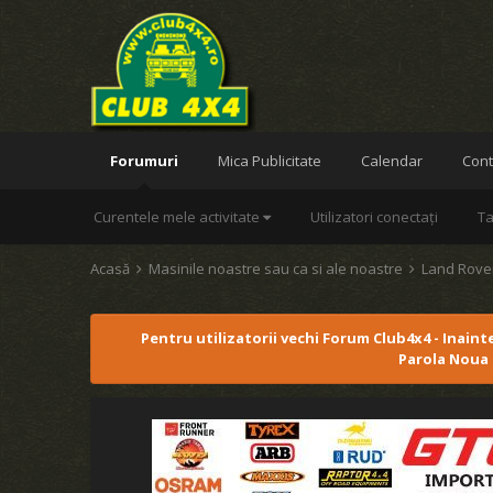
Forumuri
Mica Publicitate
Calendar
Cont
Curentele mele activitate
Utilizatori conectați
Ta
Acasă
Masinile noastre sau ca si ale noastre
Land Rov
Pentru utilizatorii vechi Forum Club4x4 - Inaint
Parola Noua 