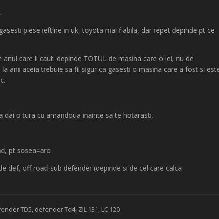
.
gasesti piese ieftine in uk, toyota mai fiabila, dar repet depinde pt ce
 anul care il cauti depinde TOTUL de masina care o iei, nu de
a la anii aceia trebuie sa fii sigur ca gasesti o masina care a fost si est
c.
sa dai o tura cu amandoua inainte sa te hotarasti.
ad, pt sosea=aro
de def, off road-sub defender (depinde si de cel care calca
fender TD5, defender Td4, ZIL 131, LC 120