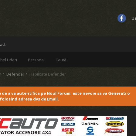
Ut
act
bel Lideri
Personal
Caută
er
Defender
Fiabilitate Defender
e de a va autentifica pe Noul Forum, este nevoie sa va Generati o
folosind adresa dvs de Email.