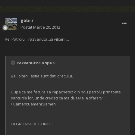
gabi.r
Postat
Martie 20, 2012
Re: Patrolu' , razvanuta...si vilcenii...
razvanutza a spus:
Bai, oltenii astia sunt dati dracului.
Dupa ce ma facura sa impachetez din nou patrolu prin toate
santurile lor, unde credeti ca ma dusera la sfarsit???
\:uameni:uameni:uameni
La GROAPA DE GUNOI!!!