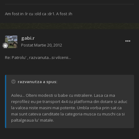
Am fost in :lr cu :old ca :dr1. A fost :ih
gabi.r
Postat
Martie 20, 2012
Re: Patrolu' , razvanuta...si vilcenii...
razvanutza a spus:
Aoleu... Olteni modesti si babe cu mitraliere. Lasa ca ma
reprofilez eu pe transport 4x4 cu platforma din dotare si aduc
la valcea niste masini mai potente. Umbla vorba prin sat ca
mai sunt cateva canditate la categoria musca cu muschi ca si
paltalgeaua lu' matale.