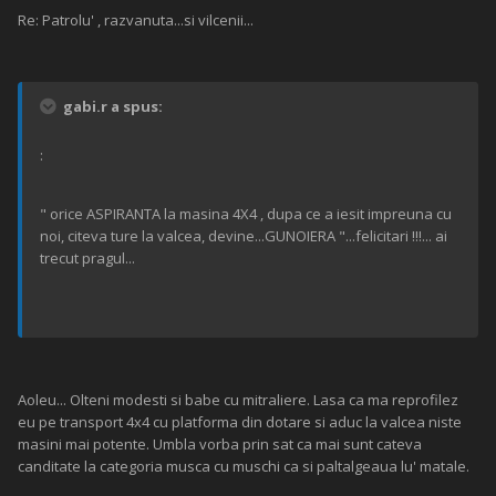
Re: Patrolu' , razvanuta...si vilcenii...
gabi.r a spus:
:
" orice ASPIRANTA la masina 4X4 , dupa ce a iesit impreuna cu
noi, citeva ture la valcea, devine...GUNOIERA "...felicitari !!!... ai
trecut pragul...
Aoleu... Olteni modesti si babe cu mitraliere. Lasa ca ma reprofilez
eu pe transport 4x4 cu platforma din dotare si aduc la valcea niste
masini mai potente. Umbla vorba prin sat ca mai sunt cateva
canditate la categoria musca cu muschi ca si paltalgeaua lu' matale.