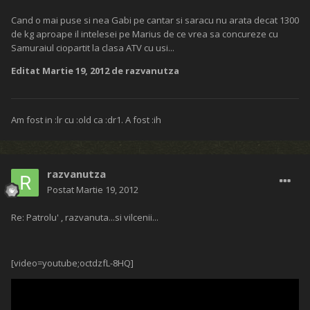
Cand o mai puse si nea Gabi pe cantar si saracu nu arata decat 1300
de kg aproape il intelesei pe Marius de ce vrea sa concureze cu
Samuraiul ciopartit la clasa ATV cu usi...
Editat
Martie 19, 2012
de razvanutza
Am fost in :lr cu :old ca :dr1. A fost :ih
razvanutza
Postat
Martie 19, 2012
Re: Patrolu' , razvanuta...si vilcenii...
[video=youtube;octdzfL-8HQ]