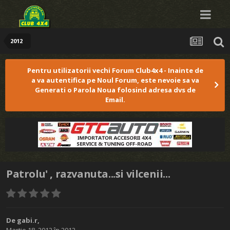
2012
Pentru utilizatorii vechi Forum Club4x4 - Inainte de
a va autentifica pe Noul Forum, este nevoie sa va
Generati o Parola Noua folosind adresa dvs de
Email.
Patrolu' , razvanuta...si vilcenii...
De
gabi.r
,