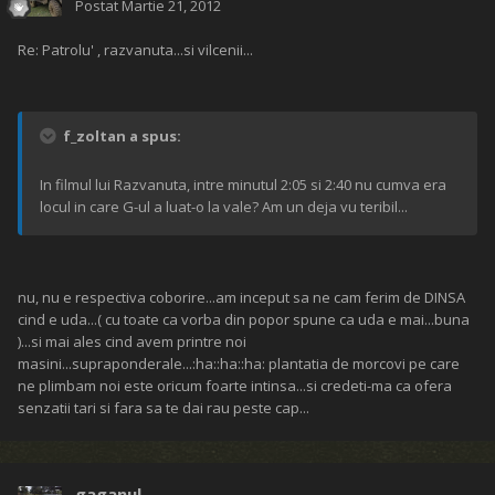
Postat
Martie 21, 2012
Re: Patrolu' , razvanuta...si vilcenii...
f_zoltan a spus:
In filmul lui Razvanuta, intre minutul 2:05 si 2:40 nu cumva era
locul in care G-ul a luat-o la vale? Am un deja vu teribil...
nu, nu e respectiva coborire...am inceput sa ne cam ferim de DINSA
cind e uda...( cu toate ca vorba din popor spune ca uda e mai...buna
)...si mai ales cind avem printre noi
masini...supraponderale...:ha::ha::ha: plantatia de morcovi pe care
ne plimbam noi este oricum foarte intinsa...si credeti-ma ca ofera
senzatii tari si fara sa te dai rau peste cap...
gaganul