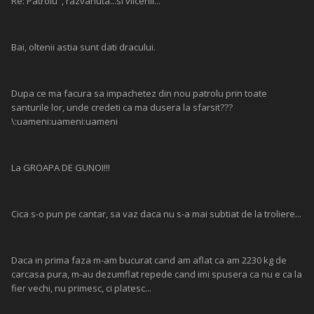
Re: Patrolu' , razvanuta...si vilcenii...
Bai, oltenii astia sunt dati dracului.
Dupa ce ma facura sa impachetez din nou patrolu prin toate
santurile lor, unde credeti ca ma dusera la sfarsit???
\:uameni:uameni:uameni
La GROAPA DE GUNOI!!!
Cica s-o pun pe cantar, sa vaz daca nu s-a mai subtiat de la troliere...
Daca in prima faza m-am bucurat cand am aflat ca am 2230 kg de
carcasa pura, m-au dezumflat repede cand imi spusera ca nu e ca la
fier vechi, nu primesc, ci platesc...