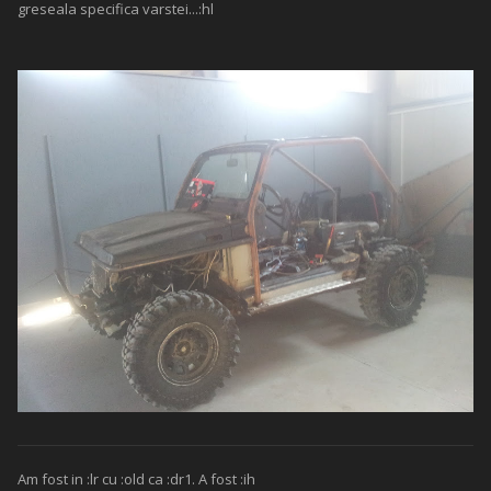
greseala specifica varstei...:hl
Am fost in :lr cu :old ca :dr1. A fost :ih