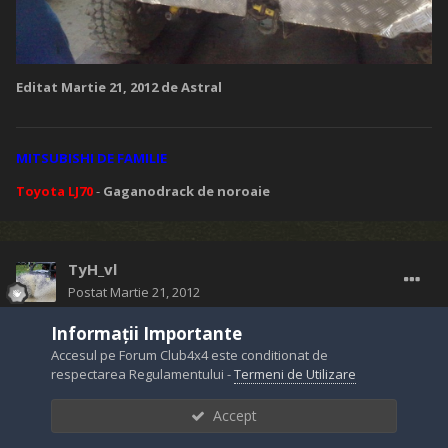
Editat
Martie 21, 2012
de Astral
MITSUBISHI DE FAMILIE
Toyota LJ70
-
Gaganodrack de noroaie
TyH_vl
Postat
Martie 21, 2012
Informații Importante
Re: Patrolu' , razvanuta...si vilcenii...
Accesul pe Forum Club4x4 este conditionat de
respectarea Regulamentului -
Termeni de Utilizare
:ha::ha::ha::ha:
...... nu pot sa cred ....
:ha::ha::ha:
Accept