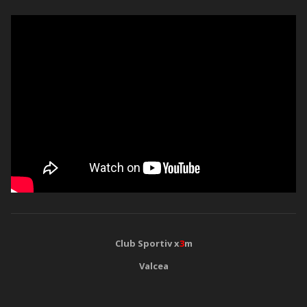
Club Sportiv x
3
m
Valcea