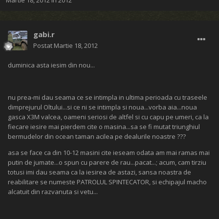
Martie 18, 2012
în
2012
gabi.r
Postat
Martie 18, 2012
duminica asta iesim din nou...
nu prea-mi dau seama ce se intimpla in ultima perioada cu traseele
dimprejurul Oltului...si ce ni se intimpla si noua...vorba aia...noua
gasca X3M valcea, oameni seriosi de altfel si cu capu pe umeri, ca la
fiecare iesire mai pierdem cite o masina...sa se fi mutat triunghiul
bermudelor din ocean taman acilea pe dealurile noastre ???
asa se face ca din 10-12 masini cite ieseam odata am mai ramas mai
putin de jumate...o spun cu parere de rau...pacat...; acum, cam tirziu
totusi imi dau seama ca la iesirea de astazi, sansa noastra de
reabilitare se numeste PATROLUL SPINTECATOR, si echipajul macho
alcatuit din razvanuta si vetu...