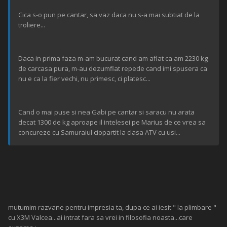
Cica s-o pun pe cantar, sa vaz daca nu s-a mai subtiat de la
troliere...
Daca in prima faza m-am bucurat cand am aflat ca am 2230 kg
de carcasa pura, m-au dezumflat repede cand imi spusera ca
nu e ca la fier vechi, nu primesc, ci platesc...
Cand o mai puse si nea Gabi pe cantar si saracu nu arata
decat 1300 de kg aproape il intelesei pe Marius de ce vrea sa
concureze cu Samuraiul ciopartit la clasa ATV cu usi...
mutumim razvane pentru impresia ta, dupa ce ai iesit " la plimbare "
cu X3M Valcea...ai intrat fara sa vrei in filosofia noasta...care