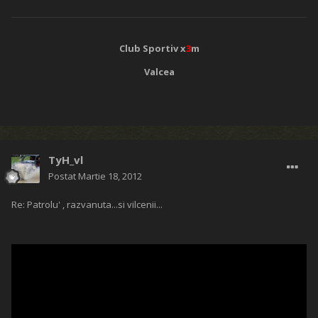
Club Sportiv x
3
m
Valcea
TyH_vl
Postat
Martie 18, 2012
Re: Patrolu' , razvanuta...si vilcenii...