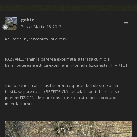
gabi.r
Postat
Martie 18, 2012
Re: Patrolu' , razvanuta...si vilcenii...
RAZVANE...ramin la parerea exprimata la terasa cu mici si
bere...puterea electrica exprimata in formula fizica este....P = R I x I
frumoase iesiri am reusit impreuna...pacat de trolii si de banii
irositi...se pare ca ai o REZISTENTA...teribila la portofel si....niste
prieteni FIZICIENI de mare clasa care te ajuta...adica procurorii si
manufacturorii...