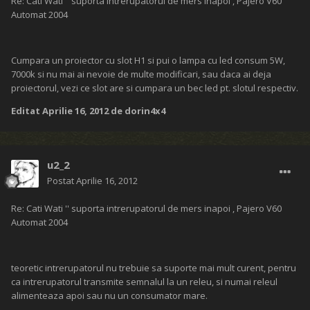
Re: Cati Wati '' suporta intrerupatorul de mers inapoi , Pajero V60
Automat 2004
Cumpara un proiector cu slot H1 si pui o lampa cu led consum 5W,
7000k si nu mai ai nevoie de multe modificari, sau daca ai deja
proiectorul, vezi ce slot are si cumpara un bec led pt. slotul respectiv.
Editat
Aprilie 16, 2012
de dorin4x4
u2_2
Postat
Aprilie 16, 2012
Re: Cati Wati '' suporta intrerupatorul de mers inapoi , Pajero V60
Automat 2004
teoretic intrerupatorul nu trebuie sa suporte mai mult curent, pentru
ca intrerupatorul transmite semnalul la un releu, si numai releul
alimenteaza apoi sau nu un consumator mare.