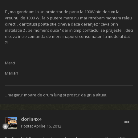
E , ma gandeam la un proiector de pana la 100W nici decum la
vreunu' de 1000 W , la o putere mare nu mai intrebam montam releu
direct' , dar totusi poate stie cineva daca deranjez ' ceva prin
instalatie :) , pe moment duce ' dar in timp contactul se prajeste' , deci
e ceva intre comanda de mers inapoi si consumatori la modelul dat
?!
Merci
Marian
...magaru' moare de drum lung si prostu' de grija altuia.
dorin4x4
Postat
Aprilie 16, 2012