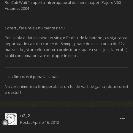
Re: Cati Wati '' suporta intrerupatorul de mers inapoi , Pajero V60
Automat 2004
Corect , fara releu nu merita riscul .
Poti cabla o data si bine un singur fir de + de la baterie , cu siguranta
separata . In cazul in care e de 6mmp , poate duce si o priza de 12v
mai solida , si un releu pentru proiectoare spate ( sus , jos , lateral ...)
si alti consumatori care mai apar in timp .
... sa fim corecti pana la capat !
Nu cere nimeni sa fii impecabil si un fel de varf de gama , doar corect
e destul !
u2_2
Postat
Aprilie 16, 2012