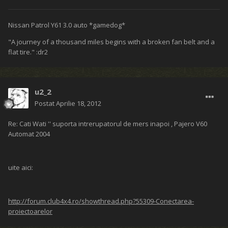
Nissan Patrol Y61 3.0 auto *gamedog*
"A journey of a thousand miles begins with a broken fan belt and a
flat tire." :dr2
u2_2
Postat
Aprilie 18, 2012
Re: Cati Wati '' suporta intrerupatorul de mers inapoi , Pajero V60
Automat 2004
uite aici:
http://forum.club4x4.ro/showthread.php?55309-Conectarea-
proiectoarelor