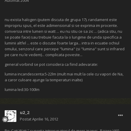
Automat 2004
nu exista halogen (putem discuta de grupa 17). randament este
impropriu spus, el este adimensional si se exprima im procente.
conversia intre lumen si watt ... eu nu stiu ce sa zic ... (adica stiu, nu
se poate face) sau trebuie facuta la o lungime de unda specifica a
luminii altfel ... este o discutie foarte larga... intra in ecuatie ochiul
omului, senzorul care percepe "lumina" (si "lumina" sunt si infrared
pe care nu le vedem)... complicata poveste...
general vorbind se pot considera ca fiind adevarate:
lumina incandescenta:5-22lm (mult mai mult la cele cu vapori de Na,
a caror culoare ajunge la temperaturi inalte)
lumina led:30-100lm
u2_2
Postat
Aprilie 16, 2012
Re: Cati Wati '' suporta intrerupatorul de mers inapoi , Pajero V60