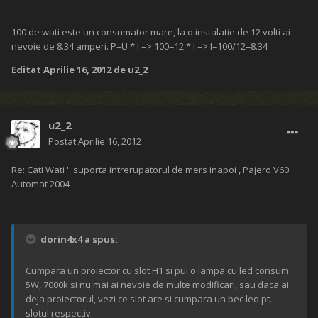
100 de wati este un consumator mare, la o instalatie de 12 volti ai
nevoie de 8.34 amperi. P=U * I => 100=12 * I => I=100/12=8.34
Editat
Aprilie 16, 2012
de u2_2
u2_2
Postat
Aprilie 16, 2012
Re: Cati Wati '' suporta intrerupatorul de mers inapoi , Pajero V60
Automat 2004
dorin4x4 a spus:
Cumpara un proiector cu slot H1 si pui o lampa cu led consum
5W, 7000k si nu mai ai nevoie de multe modificari, sau daca ai
deja proiectorul, vezi ce slot are si cumpara un bec led pt.
slotul respectiv.