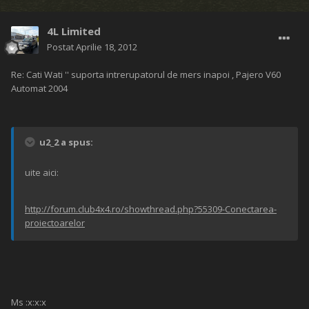
4L Limited
Postat
Aprilie 18, 2012
Re: Cati Wati '' suporta intrerupatorul de mers inapoi , Pajero V60
Automat 2004
u2_2 a spus:
uite aici:
http://forum.club4x4.ro/showthread.php?55309-Conectarea-
proiectoarelor
Ms :x:x:x