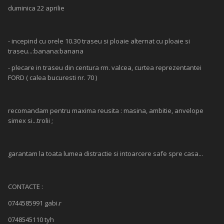
duminica 22 aprilie
- incepind cu orele 10.30 traseu si ploaie alternat cu ploaie si
traseu...:banana:banana
- plecare in traseu din centura rm. valcea, curtea reprezentantei
FORD ( calea bucuresti nr. 70 )
recomandam pentru maxima reusita : masina, ambitie, anvelope
simex si...trolii ;
garantam la toata lumea distractie si intoarcere safe spre casa...
CONTACTE :
0744585991 gabi.r
0748545110 tyh