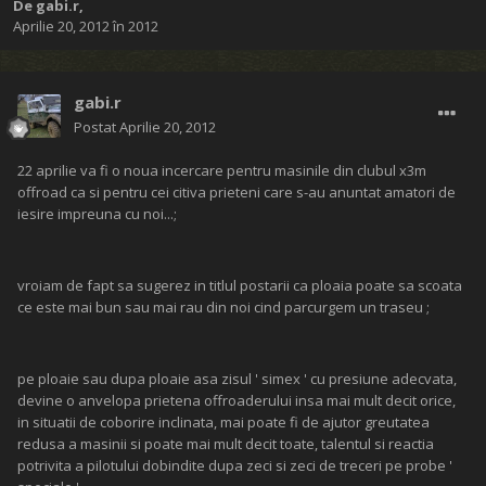
De
gabi.r
,
Aprilie 20, 2012
în
2012
gabi.r
Postat
Aprilie 20, 2012
22 aprilie va fi o noua incercare pentru masinile din clubul x3m
offroad ca si pentru cei citiva prieteni care s-au anuntat amatori de
iesire impreuna cu noi...;
vroiam de fapt sa sugerez in titlul postarii ca ploaia poate sa scoata
ce este mai bun sau mai rau din noi cind parcurgem un traseu ;
pe ploaie sau dupa ploaie asa zisul ' simex ' cu presiune adecvata,
devine o anvelopa prietena offroaderului insa mai mult decit orice,
in situatii de coborire inclinata, mai poate fi de ajutor greutatea
redusa a masinii si poate mai mult decit toate, talentul si reactia
potrivita a pilotului dobindite dupa zeci si zeci de treceri pe probe '