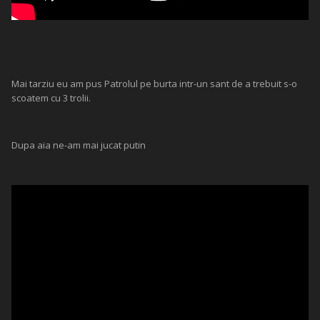
Mai tarziu eu am pus Patrolul pe burta intr-un sant de a trebuit s-o
scoatem cu 3 trolii.
Dupa aia ne-am mai jucat putin