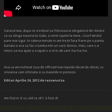
Saracul Iwa, dupa ce a trebuit sa foloseasca stingatorul din dotare
ca sa stinga masina lui Gabi, a venit copilot la mine...Cica Patrolul
pare mai sigur. In cateva minute m-am trezit fara frane pe o panta
banala si era sa fac o tumba intr-un sant. Bonus, Vetu, care s-a
intors sa ma ajute a scapat-o si el in alt sant :ha::ha::ha:
Asa ca am incheiat ziua de offroad mai repede decat de obicei, cu
onoarea cam sifonata si cu masinile in pioneze.
Editat
Aprilie 24, 2012
de razvanutza
Am fost in :lr cu :old ca :dr1. A fost :ih