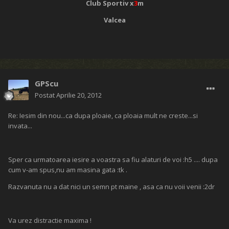
Club Sportiv x
3
m
Valcea
GPScu
Postat
Aprilie 20, 2012
Re: Iesim din nou...ca dupa ploaie, ca ploaia mult ne creste...si
invata...
Sper ca urmatoarea iesire a voastra sa fiu alaturi de voi :h5 .... dupa
cum v-am spus,nu am masina gata :tk .
Razvanuta nu a dat nici un semn pt maine , asa ca nu voii venii :2dr
Va urez distractie maxima !