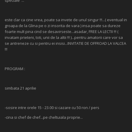
speciale '...
este clar ca cine vrea, poate sa invete de unul singur !!!...( eventual in
groapa de la Glina pe o zi insorita de vara ) insa poate sa dureze
foarte mult pina cind se desavirseste...asadar, FREE LA LECTII !!! (
invatam prieteni, toti, unii de la altii !!! )...pentru amatorii care vor sa
se antreneze cu si pentru ei insisi...INVITATIE DE OFFROAD LA VALCEA
!!!
PROGRAM :
simbata 21 aprilie
-sosire intre orele 15 - 23.00 si cazare cu 50 ron / pers
-cina si chef de chef...pe cheltuiala proprie...