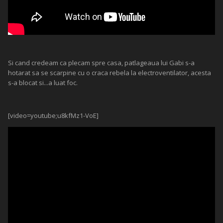
Si cand credeam ca plecam spre casa, patlageaua lui Gabi s-a
hotarat sa se scarpine cu o craca rebela la electroventilator, acesta
s-a blocat si...a luat foc.
[video=youtube;u8kfMz1-VoE]