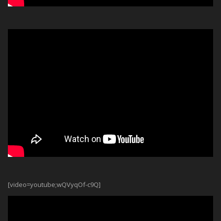
[video=youtube;wQVyqOf-c9Q]