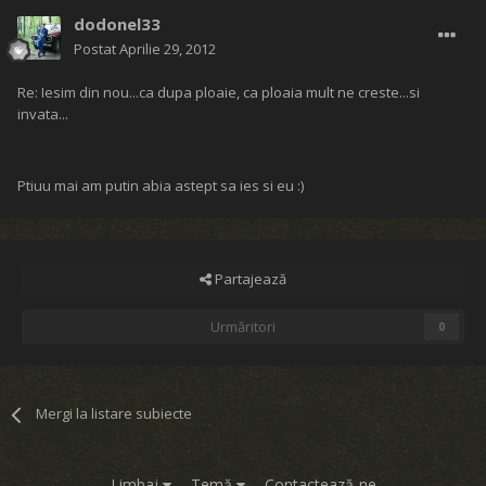
dodonel33
Postat
Aprilie 29, 2012
Re: Iesim din nou...ca dupa ploaie, ca ploaia mult ne creste...si
invata...
Ptiuu mai am putin abia astept sa ies si eu :)
Partajează
Urmăritori
0
Mergi la listare subiecte
Limbaj
Temă
Contactează-ne