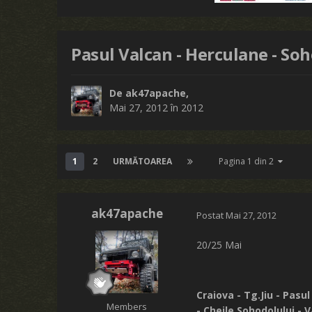
Pasul Valcan - Herculane - So
De
ak47apache
,
Mai 27, 2012
în
2012
1
2
URMĂTOAREA
Pagina 1 din 2
ak47apache
Postat
Mai 27, 2012
20/25 Mai
Craiova - Tg.Jiu - Pasu
Members
- Cheile Sohodolului - 