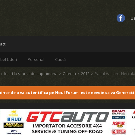
Ut
act
bel Lideri
Personal
Caută
d
Iesiri la sfarsit de saptamana
Oltenia
2012
Pasul Valcan - Hercul
nainte de a va autentifica pe Noul Forum, este nevoie sa va Generati