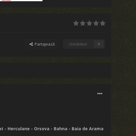
Partajează
Urmăritori
0
 Sat - Herculane - Orsova - Bahna - Baia de Arama