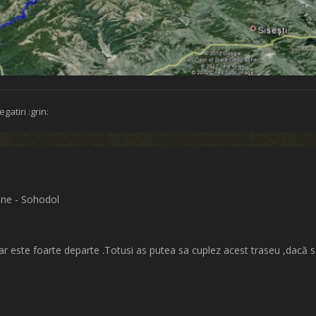
egatiri :grin:
ane - Sohodol
r este foarte departe .Totusi as putea sa cuplez acest traseu ,dacă s