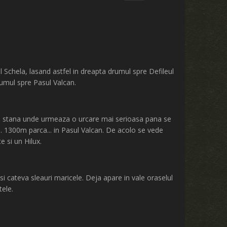
l Schela, lasand astfel in dreapta drumul spre Defileul
rumul spre Pasul Valcan.
la o stana unde urmeaza o urcare mai serioasa pana se
... 1300m parca... in Pasul Valcan. De acolo se vede
 si un Hilux.
si cateva sleauri maricele. Deja apare in vale oraselul
ele.