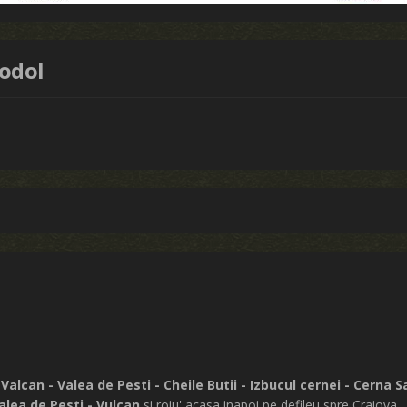
hodol
l Valcan - Valea de Pesti - Cheile Butii - Izbucul cernei - Cerna
Valea de Pesti - Vulcan
si roiu' acasa inapoi pe defileu spre Craiova.