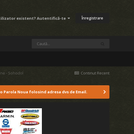
Înregistrare
ilizator existent? Autentifică-te
ane - Sohodol
Continut Recent
 o Parola Noua folosind adresa dvs de Email.