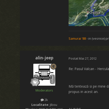
Samurai '88
- in (vesnice) pr
alin-jeep
Postat
Mai 27, 2012
Re: Pasul Valcan - Hercul
Mă tentează si pe mine da
Moderators
propus in acest an.
2k
Localitate:
Jibou