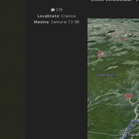
379
Localitate:
Craiova
Masina:
Samurai 1.3 '88