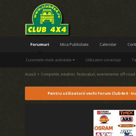
Forumuri
Mica Publicitate
Calendar
Cont
Curentele mele activitate
Utilizatori conectați
Ta
Acasă
Competitii, intalniri, festivaluri, evenimente off-roa
Pentru utilizatorii vechi Forum Club4x4 - I