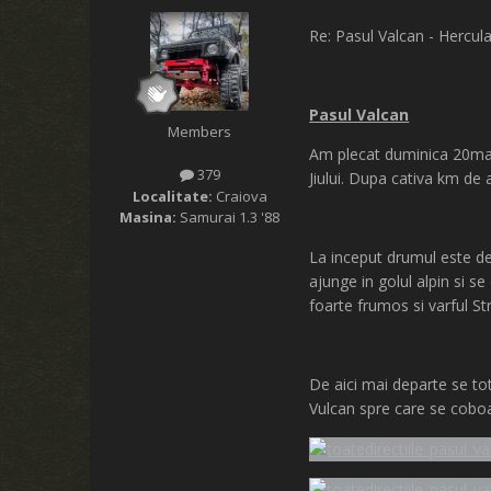
Re: Pasul Valcan - Hercul
Pasul Valcan
Members
Am plecat duminica 20mai d
379
Jiului. Dupa cativa km de
Localitate:
Craiova
Masina:
Samurai 1.3 '88
La inceput drumul este de
ajunge in golul alpin si s
foarte frumos si varful St
De aici mai departe se tot
Vulcan spre care se coboa