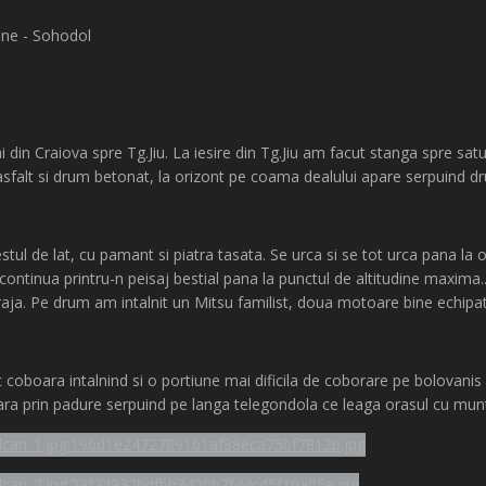
ane - Sohodol
in Craiova spre Tg.Jiu. La iesire din Tg.Jiu am facut stanga spre satu
 asfalt si drum betonat, la orizont pe coama dealului apare serpuind d
stul de lat, cu pamant si piatra tasata. Se urca si se tot urca pana 
e continua printru-n peisaj bestial pana la punctul de altitudine maxima
raja. Pe drum am intalnit un Mitsu familist, doua motoare bine echipate
 coboara intalnind si o portiune mai dificila de coborare pe bolovanis 
ra prin padure serpuind pe langa telegondola ce leaga orasul cu munt