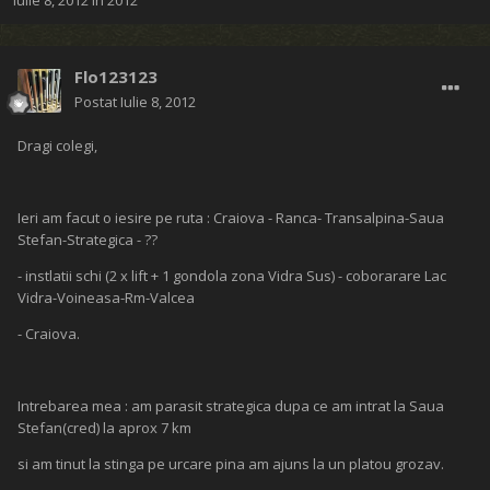
Iulie 8, 2012
în
2012
Flo123123
Postat
Iulie 8, 2012
Dragi colegi,
Ieri am facut o iesire pe ruta : Craiova - Ranca- Transalpina-Saua
Stefan-Strategica - ??
- instlatii schi (2 x lift + 1 gondola zona Vidra Sus) - coborarare Lac
Vidra-Voineasa-Rm-Valcea
- Craiova.
Intrebarea mea : am parasit strategica dupa ce am intrat la Saua
Stefan(cred) la aprox 7 km
si am tinut la stinga pe urcare pina am ajuns la un platou grozav.