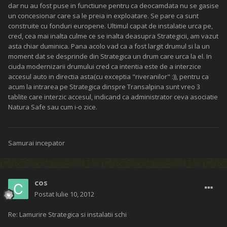
dar nu au fost puse in functiune pentru ca deocamdata nu se gasise
un concesionar care sa le preia in exploatare. Se pare ca sunt
construite cu fonduri europene. Ultimul capat de instalatie urca pe,
cred, cea mai inalta culme ce se inalta deasupra Strategicii, am vazut
asta chiar duminica. Pana acolo vad ca a fost largit drumul si la un
moment dat se desprinde din Strategica un drum care urca la el. In
ciuda modernizarii drumului cred ca intentia este de a interzice
accesul auto in directia asta(cu exceptia "riveranilor" :)), pentru ca
acum la intrarea pe Strategica dinspre Transalpina sunt vreo 3
tablite care interzic accesul, indicand ca administrator ceva asociatie
Natura Safe sau cum i-o zice.
Samurai incepator
cos
Postat
Iulie 10, 2012
Re: Lamurire Strategica si instalatii schi