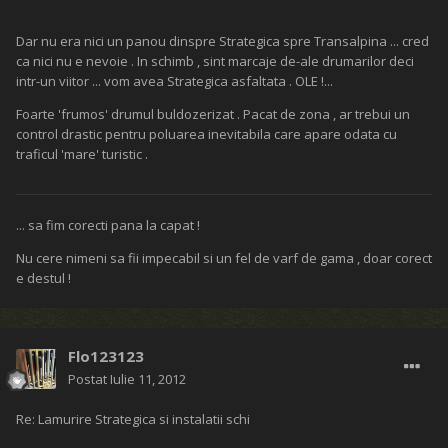
Dar nu era nici un panou dinspre Strategica spre Transalpina ... cred
ca nici nu e nevoie . In schimb , sint marcaje de-ale drumarilor deci
intr-un viitor ... vom avea Strategica asfaltata . OLE !...
Foarte 'frumos' drumul buldozerizat . Pacat de zona , ar trebui un
control drastic pentru poluarea inevitabila care apare odata cu
traficul 'mare' turistic .
... sa fim corecti pana la capat !
Nu cere nimeni sa fii impecabil si un fel de varf de gama , doar corect
e destul !
Flo123123
Postat
Iulie 11, 2012
Re: Lamurire Strategica si instalatii schi