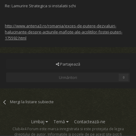
Re: Lamurire Strategica si instalatii schi
http://www.antena3.ro/romania/exces-de-putere-dezvaluiri-
halucinante-despre-actiunile-mafiote-ale-acolitilor-fostei-puteri-
175592.html
Partajează
Urmăritori
0
Mergi la listare subiecte
Limbaj
Temă
Contactează-ne
Club4x4 Forum este marca inregistrata si este protejata de legea
dreptului de autor. Informatiile si pozele de pe acest site pot fi