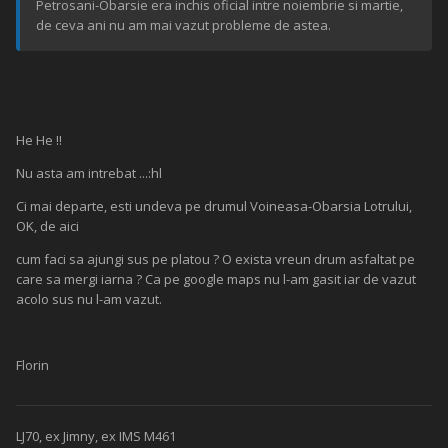
Petrosani-Obarsie era inchis oficial intre noiembrie si martie,
de ceva ani nu am mai vazut probleme de astea.
He He !!
Nu asta am intrebat ...:hl
Ci mai departe, esti undeva pe drumul Voineasa-Obarsia Lotrului,
OK, de aici
cum faci sa ajungi sus pe platou ? O exista vreun drum asfaltat pe
care sa mergi iarna ? Ca pe google maps nu l-am gasit iar de vazut
acolo sus nu l-am vazut.
Florin
LJ70, ex Jimny, ex IMS M461