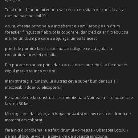
Totul nou, chiar nu-mi venea sa cred ca nu stiam de chestia asta -
cum naiba e posibil ??!!
Acum. chestia principala a intrebarii : eu am luat-o pe un drum
forestier f ingust si f abrupt la coborare, dar cred ca ar fi trebuit sa
mai fie un drum pe care sa ajunga lumea la acest
punct de pornire la schi sau macar utilajele ce au ajutat la
construirea acestei chestii..
Din pacate nu m-am prins daca acest drum ar trebui sa fie doar in
capul meul sau inca nu e si
marii strategi ai turismului au tras ceva super bun dar sus si
inaccesibil (doar cu elicopterul)
Pe tabelele de la constructii era mentionata Voineasa -- cu toate ca e
la vreo 30 km...
Ma rog.. I-am dat talpa, am bagat pe 4x4 si pe low ca sa am frana de
motor si am coborat
fara nici o problema la asfalt (drumul Voineasa - Obarsoia Lotului)
pe malul lacului Vidra, la caiva km de aceasta jonctiune.