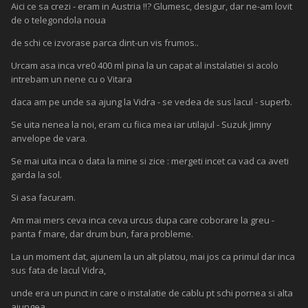
Aici ce sa crezi - eram in Austria !!? Glumesc, desigur, dar ne-am lovit
de o telegondola noua
de schi ce izvorase parca dint-un vis frumos..
Urcam asa inca vre0 400 ml pina la un capat al instalatiei si acolo
intrebam un nene cu o Vitara
daca am pe unde sa ajung la Vidra - se vedea de sus lacul - superb.
Se uita nenea la noi, eram cu fiica mea iar utilajul - Suzuk Jimny
anvelope de vara.
Se mai uita inca o data la mine si zice : mergeti incet ca vad ca aveti
garda la sol.
Si asa facuram.
Am mai mers ceva inca ceva urcus dupa care coborare la greu -
panta f mare, dar drum bun, fara probleme.
La un moment dat, ajunem la un alt platou, mai jos ca primul dar inca
sus fata de lacul Vidra,
unde era un punct in care o instalatie de cablu pt schi pornea si alta
ajungea.