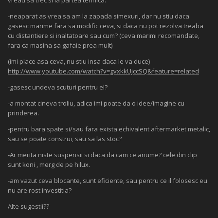
vreau sa trec si la partea tehnica:
-neaparat as vrea sa am la zapada simexuri, dar nu stiu daca
gasesc marime fara sa modific ceva, si daca nu pot rezolva treaba
cu distantiere si inaltatoare sau cum? (ceva marimi recomandate,
fara ca masina sa gafaie prea mult)
(imi place asa ceva, nu stiu insa daca le va duce)
http://www.youtube.com/watch?v=gvxkkUjccSQ&feature=related
-gasesc undeva scuturi pentru el?
-a montat cineva troliu, adica imi poate da o idee/imagine cu
prinderea.
-pentru bara spate si/sau fara exista echivalent aftermarket metalic,
sau se poate construi, sau sa las stoc?
-Ar merita niste suspensii si daca da cam ce anume? cele din clip
sunt koni , merg de pe hilux.
-am vazut ceva blocante, sunt eficiente, sau pentru ce il folosesc eu
nu are rost investitia?
Alte sugestii??