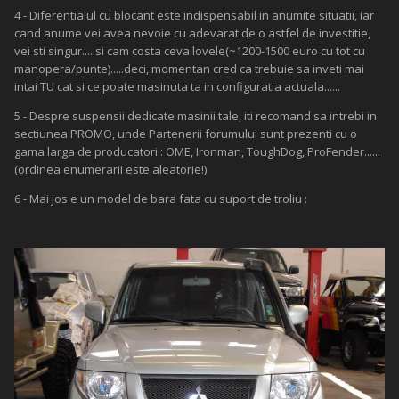
4 - Diferentialul cu blocant este indispensabil in anumite situatii, iar
cand anume vei avea nevoie cu adevarat de o astfel de investitie,
vei sti singur.....si cam costa ceva lovele(~1200-1500 euro cu tot cu
manopera/punte).....deci, momentan cred ca trebuie sa inveti mai
intai TU cat si ce poate masinuta ta in configuratia actuala......
5 - Despre suspensii dedicate masinii tale, iti recomand sa intrebi in
sectiunea PROMO, unde Partenerii forumului sunt prezenti cu o
gama larga de producatori : OME, Ironman, ToughDog, ProFender......
(ordinea enumerarii este aleatorie!)
6 - Mai jos e un model de bara fata cu suport de troliu :