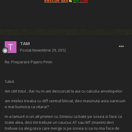
Rescue 4x4
&
My
Trip
TAM
Postat
Noiembrie 29, 2012
Re: Preparare Pajero Pinin.
Salut.
Am citit totul , dar nu m-am descurcat la aia cu calcului anvelopelor.
am inteles treaba cu diff central blocat, deci masinuta asta oarecum
e mai bunicica ca vitara!?
m-a lamurit si un alt prieten cu Simexu ca bate pe sosea si face ca
toate alea, deci imi trebuie un cauciuc AT sau MT (maxim) deci
trebuie sa aleg ceva care merge si pe sosea si sa nu ma faca de