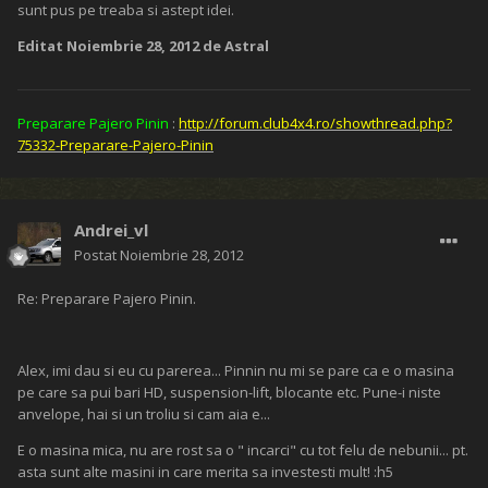
sunt pus pe treaba si astept idei.
Editat
Noiembrie 28, 2012
de Astral
Preparare Pajero Pinin
:
http://forum.club4x4.ro/showthread.php?
75332-Preparare-Pajero-Pinin
Andrei_vl
Postat
Noiembrie 28, 2012
Re: Preparare Pajero Pinin.
Alex, imi dau si eu cu parerea... Pinnin nu mi se pare ca e o masina
pe care sa pui bari HD, suspension-lift, blocante etc. Pune-i niste
anvelope, hai si un troliu si cam aia e...
E o masina mica, nu are rost sa o " incarci" cu tot felu de nebunii... pt.
asta sunt alte masini in care merita sa investesti mult! :h5