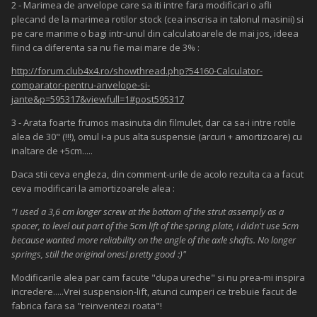
2 - Marimea de anvelope care sa iti intre fara modificari o afli
plecand de la marimea rotilor stock (cea inscrisa in talonul masinii) si
pe care marime o bagi intr-unul din calculatoarele de mai jos, ideea
fiind ca diferenta sa nu fie mai mare de 3% :
http://forum.club4x4.ro/showthread.php?54160-Calculator-
comparator-pentru-anvelope-si-
jante&p=595317&viewfull=1#post595317
3 - Arata foarte frumos masinuta din filmulet, dar ca sa-i intre rotile
alea de 30" (!!!), omul i-a pus alta suspensie (arcuri + amortizoare) cu
inaltare de +5cm.....
Daca stii ceva engleza, din comment-urile de acolo rezulta ca a facut
ceva modificari la amortizoarele alea :
"I used a 3,6 cm longer screw at the bottom of the strut assemply as a
spacer, to level out part of the 5cm lift of the spring plate, i didn't use 5cm
because wanted more reliability on the angle of the axle shafts. No longer
springs, still the original ones! pretty good :)"
Modificarile alea par cam facute "dupa ureche" si nu prea-mi inspira
incredere.....Vrei suspension-lift, atunci cumperi ce trebuie facut de
fabrica fara sa "reinventezi roata"!