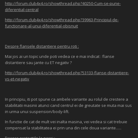
http://forum.club4x4.ro/showthread.php?40250-Cum-se-pune-
diferential-central
http://forum.club4x4.ro/showthread.php?39963-Principiul-de-
functionare-al-unui-diferential-obisnuit
Despre flansele distantiere pentru roti :
Mai jos ai un topic unde poti vedea ce e mai indicat : flanse
distantiere sau jante cu ET negativ ?
http://forum.club4x4.ro/showthread.php?53133-flanse-distantiere-
vs-et-negativ
In principiu, iti pot spune ca ambele variante au rolul de crestere a
stabilitatii masinii atunci cand centrul ei de greutate se muta mai sus
in urma unui suspension/body-lift.
In functie de cat de mult vei inalta masina, vei vedea si cat trebuie
compensat la stabilitatea ei prin una din cele doua variante......