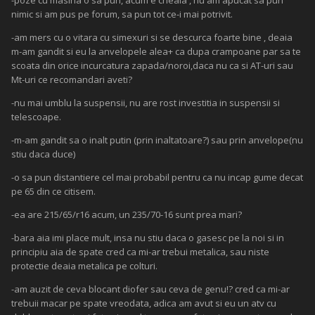
-poze cu masina o sa pun, acum e cheala , nu am apucat sa pun
nimic si am pus pe forum, sa pun tot ce-i mai potrivit.
-am mers cu o vitara cu simexuri si se descurca foarte bine , deaia
m-am gandit si eu la anvelopele alea+ ca dupa crampoane par sa te
scoata din orice incurcatura zapada/noroi,daca nu ca si AT-uri sau
Mt-uri ce recomandari aveti?
-nu mai umblu la suspensii, nu are rost investitia in suspensii si
telescoape.
-m-am gandit sa o inalt putin (prin inaltatoare?) sau prin anvelope(nu
stiu daca duce)
-o sa pun distantiere cel mai probabil pentru ca nu incap gume decat
pe 65 din ce citisem.
-ea are 215/65/r16 acum, un 235/70-16 sunt prea mari?
-bara aia imi place mult, insa nu stiu daca o gasesc pe la noi si in
principiu aia de spate cred ca mi-ar trebui metalica, sau niste
protectie deaia metalica pe colturi.
-am auzit de ceva blocant diofer sau ceva de genu!? cred ca mi-ar
trebuii macar pe spate vreodata, adica am avut si eu un atv cu