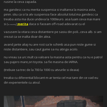
rusine la ceva zapada.
ma gandesc ca nu merita suspensia si inaltarea la masina asta,
pinin. stiu ca si la atv suspensia face absolut totul.ma gandesc ca
treaba asta ma duce undeva la 1000euro. asa luam ceva mai mare
si
(
)
merita
daca si faceam off-road adevarat cu el
se merita
vazusem la vitara ceva distantiere pe sasiu din poli...ceva alb. si am
crezut ca se inalta doar din alea.
avand jante aliaj nu are rost sa le schimb asa pun niste gume si
niste distantiere, sau caut gume sa nu atinga acolo.
nu vreau sa urc mult ca valoare la masina asta pentru ca nu e patrol
sau pajero mare,ori toyota. sa fie masina de IARNA.
(trebuie sa trec de la 700 la 1000 cu atvurile si deaia)
treaba cu diferential blocant m-ar tenta cel mai tare din ce vad eu
din experientele cu atvul.