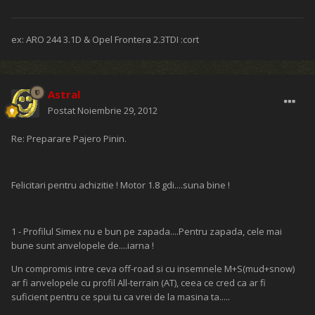
ex: ARO 244 3.1D & Opel Frontera 2.3TDI :cort
Astral
Postat
Noiembrie 29, 2012
Re: Preparare Pajero Pinin.
Felicitari pentru achizitie ! Motor 1.8 gdi....suna bine !
1 - Profilul Simex nu e bun pe zapada....Pentru zapada, cele mai
bune sunt anvelopele de....iarna !
Un compromis intre ceva off-road si cu insemnele M+S(mud+snow)
ar fi anvelopele cu profil All-terrain (AT), ceea ce cred ca ar fi
suficient pentru ce spui tu ca vrei de la masina ta.....