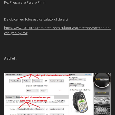
Re: Preparare Pajero Pinin.
De obicei, eu folosesc calculatorul de aici :
http://www.1010tires.com/tiresizecalculator.asp?err=98&rsn=cde-no-
cde-gen-by-svr
Astfel :