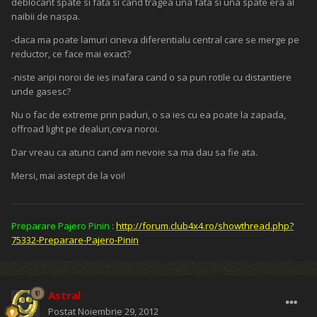
deblocant spate si fata si cand tragea una fata si una spate era al
naibii de naspa.
-daca ma poate lamuri cineva diferentialu central care se merge pe
reductor, ce face mai exact?
-niste aripi noroi de ies inafara cand o sa pun rotile cu distantiere
unde gasesc?
Nu o fac de extreme prin paduri, o sa ies cu ea poate la zapada,
offroad light pe dealuri,ceva noroi.
Dar vreau ca atunci cand am nevoie sa ma dau sa fie ata.
Mersi, mai astept de la voi!
Preparare Pajero Pinin
:
http://forum.club4x4.ro/showthread.php?
75332-Preparare-Pajero-Pinin
Astral
Postat
Noiembrie 29, 2012