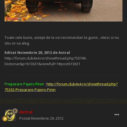
Toate cele bune, astept de la voi recomandari la gume , citesc si nu
stiu ce sa aleg.
Editat
Noiembrie 29, 2012
de Astral
http://forum.club4x4.ro/showthread.php?50746-
Dictionar&p=613631&viewfull=1#post613631
Preparare Pajero Pinin
:
http://forum.club4x4.ro/showthread.php?
75332-Preparare-Pajero-Pinin
Astral
Postat
Noiembrie 29, 2012