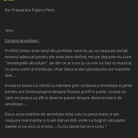
Re: Preparare Pajero Pinin.
:less
Despre anvelope :
Profilul Simex este unul din profilele care nu au ce cauta pe asfalt,
terenul adecvat pentru ele este bine definit, nici pe departe nu sunt
"anvelopele absolute", iar din ce ai scris tu ca vrei sa faci cu masina,
nu prea sunt ce-ti trebuie, chiar daca arata spectaculos pe masinile
4x4.....
Incearca totusi sa citesti cu rabdare prin sectiunea Anvelope si jante
pentru a-ti forma propria despre fiecare profil in parte, ocazie cu
care vei putea sa afli si diverse pareri despre diverse marci de
anvelope.....
Daca acea marime de anvelope este sau nu prea mare, ti-am
raspuns mai inainte si ti-am dat un link unde sa bagi in calculator
datele si sa vezi ce-ti iese.....Tu nu citesti tot ce-ti scriu ?