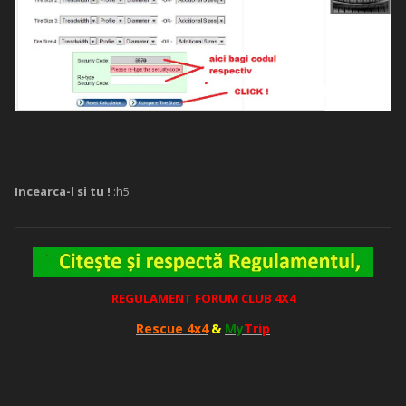
Incearca-l si tu !
:h5
REGULAMENT FORUM CLUB 4X4
Rescue 4x4
&
My
Trip