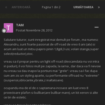
ANTERIOARĂ
Pagina 1 din 2
URMĂTOAREA
TAM
Postat
Noiembrie 28, 2012
Salutare tuturor, sunt inregistrat mai demult pe forum , ma numesc
Alexandru, sunt foarte pasionat de off-road de vreo 6 ani (atv) si
acum am luat un mitsu pajero pinin 1,8gdi,3 usi, volan stanga,super
select(reductor),stoc.
vreau sa il prepar pentru un light off-road (deocamdata nu voi intra
in paduri), il voi folosi mult pe zapada, la iarna , dar daca va fi nevoie
nu vreau sa dau inapoi la portiuni mai "grele". vreau sa-l fac dupa
cum am zis un styling aparte, cu performante offroad nu "extreme"
(suspensii,xblocante,ybrate,z inaltatoare).
ocupandu-ma de el de o saptamana incoace am luat vreo 8
proiectoare plafon si bullbar(are bullbar mare), un kit xenon si alte
ce tin de estetic.