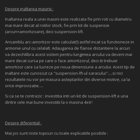
Despre inaltarea masinii :
Inaltarea reala a unei masini este realizata fie prin roti cu diametru
mai mare decat al rotilor stock, fie prin kit de suspensie
(arcuri+amortizoare), deci suspension-lift.
Ansamblu arc-amortizor este calculat(!) astfel incat sa functioneze in
armonie unul cu celalalt. Adaugarea de flanse distantiere la arcuri
va dezechilibra acest sistem pentru lungimea arcului va deveni mai
mare decat cursa pe care o face amortizorul, deci iti trebuie
amortizor care sa lucreze pe noua dimensiune a arcului. Acest tip de
inaltare este cunoscut ca "suspension-lft-ul saracului".....si nici
rezultatele nu vor pe masura asteptarilor din diverse motive, ca la
orice improvizatie.....
Si ca se te contrazic : investitia intr-un kit de suspension-lift e una
dintre cele mai bune investitii la o masina 4x4 !
Despre diferential :
Mai jos sunt niste topicuri cu toate explicatiile posibile :