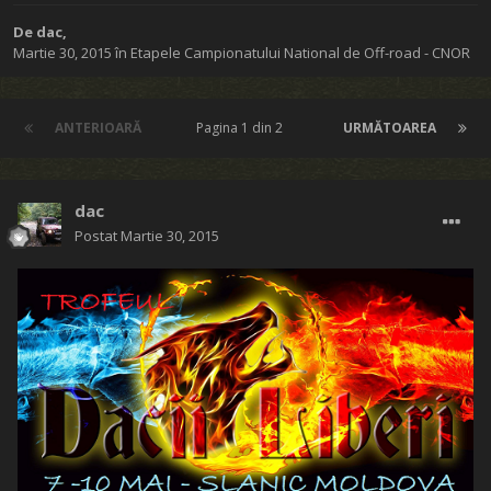
De
dac
,
Martie 30, 2015
în
Etapele Campionatului National de Off-road - CNOR
ANTERIOARĂ
Pagina 1 din 2
URMĂTOAREA
dac
Postat
Martie 30, 2015