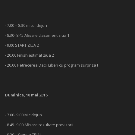
- 7.00 – 8.30 micul dejun
- 8.30- 8.45 Afisare clasament ziua 1
- 9.00 START ZIUA 2
- 20.00 Finish estimat ziua 2
- 20.00 Petrecerea Dacii Liberi cu program surpriza !
Duminica, 10 mai 2015
- 7.00- 9.00 Mic dejun
- 8.45- 9.00 Afisare rezultate provizorii
- 9.30 – Start la TRIAL