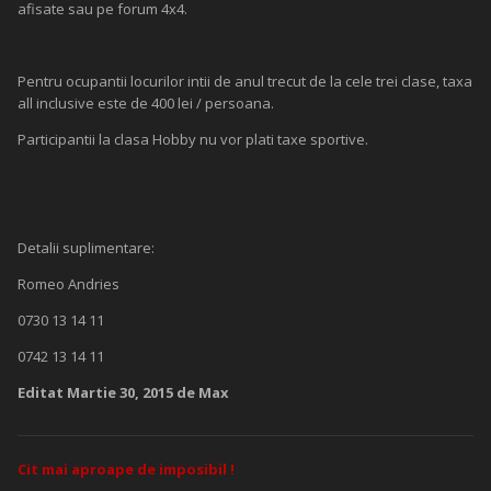
afisate sau pe forum 4x4.
Pentru ocupantii locurilor intii de anul trecut de la cele trei clase, taxa
all inclusive este de 400 lei / persoana.
Participantii la clasa Hobby nu vor plati taxe sportive.
Detalii suplimentare:
Romeo Andries
0730 13 14 11
0742 13 14 11
Editat
Martie 30, 2015
de Max
Cit mai aproape de imposibil !