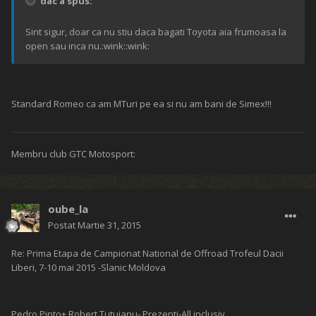
dac a spus:
Sint sigur, doar ca nu stiu daca bagati Toyota aia frumoasa la
open sau inca nu.:wink::wink:
Standard Romeo ca am MTuri pe ea si nu am bani de Simex!!!
Membru club GTC Motosport:
oube_la
Postat
Martie 31, 2015
Re: Prima Etapa de Campionat National de Offroad Trofeul Dacii
Liberi, 7-10 mai 2015 -Slanic Moldova
Pedro Pinto+ Robert Tutuianu- Prezenti-All inclusiv