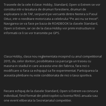
Traseele de la cele 4 clase: Hobby, Standard, Open si Extrem se vor
constitui intr-o tesatura de drumuri forestiere, drumuri de
exploatare si de TAF, serpuind pe versantii dintre Nemira si Pasul
Oituz, intr-o reeditare motorizata a celebrului “Pe aici nu se trece!”.
Navigarea se va face pe baza de ROADBOOK la clasele Standard,
Open si Extrem, iar cei de la clasa Hobby vor primi instructiuni si
informatii ce li se vor transmite pe GPS.
Clasa Hobby, clasa nou reglementata incepind cu anul competitional
2015, da, celor doritori, posibilitatea sa parcurga un traseu cu
masina in stadiul in care aceasta vine din fabrica, fara nici o
modificare si fara ca echipajul sa fie experimentat. Participarea la
aceasta plimbare nu este conditionata de nici o taxa sportiva.
Fiecare echipaj de la clasele Standard, Open si Extrem va concura
individual, fiind format din pilot/copilot cu licenta FRAS anuala sau
one event eliberata la Secretariatul competitiei.