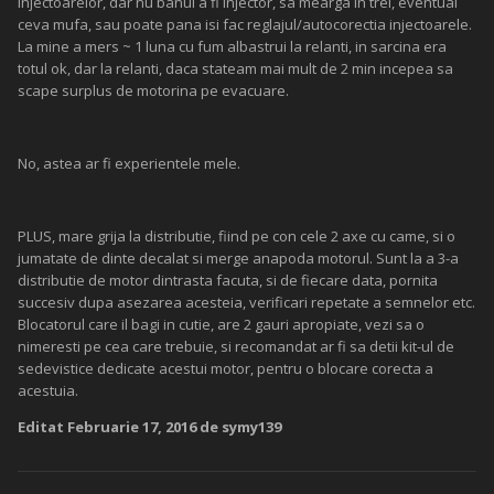
injectoarelor, dar nu banui a fi injector, sa mearga in trei, eventual
ceva mufa, sau poate pana isi fac reglajul/autocorectia injectoarele.
La mine a mers ~ 1 luna cu fum albastrui la relanti, in sarcina era
totul ok, dar la relanti, daca stateam mai mult de 2 min incepea sa
scape surplus de motorina pe evacuare.
No, astea ar fi experientele mele.
PLUS, mare grija la distributie, fiind pe con cele 2 axe cu came, si o
jumatate de dinte decalat si merge anapoda motorul. Sunt la a 3-a
distributie de motor dintrasta facuta, si de fiecare data, pornita
succesiv dupa asezarea acesteia, verificari repetate a semnelor etc.
Blocatorul care il bagi in cutie, are 2 gauri apropiate, vezi sa o
nimeresti pe cea care trebuie, si recomandat ar fi sa detii kit-ul de
sedevistice dedicate acestui motor, pentru o blocare corecta a
acestuia.
Editat
Februarie 17, 2016
de symy139