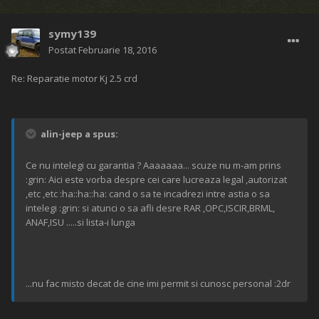
symy139
Postat
Februarie 18, 2016
Re: Reparatie motor Kj 2.5 crd
alin-jeep a spus:
Ce nu intelegi cu garantia ? Aaaaaaa... scuze nu m-am prins
:grin: Aici este vorba despre cei care lucreaza legal ,autorizat
,etc ,etc :ha::ha::ha: cand o sa te incadrezi intre astia o sa
intelegi :grin: si atunci o sa afli desre RAR ,OPC,ISCIR,BRML,
ANAF,ISU .....si lista-i lunga
...nu fac misto decat de cine imi permit si cunosc personal :2dr