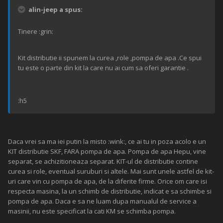
alin-jeep a spus:
Tinere :grin:
Kit distributie ii spunem la curea ,role ,pompa de apa .Ce spui
tu este o parte din kit la care nu ai cum sa oferi garantie .
:h5
Daca vrei sa ma iei putin la misto :wink:, ce ai tu in poza acolo e un
KIT distributie SKF, FARA pompa de apa. Pompa de apa Hepu, vine
separat, se achizitioneaza separat. KIT-ul de distributie contine
curea si role, eventual suruburi si altele. Mai sunt unele astfel de kit-
uri care vin cu pompa de apa, de la diferite firme. Orice om care isi
respecta masina, la un schimb de distributie, indicat e sa schimbe si
pompa de apa. Daca e sa ne luam dupa manualul de service a
masinii, nu este specificat la cati KM se schimba pompa.