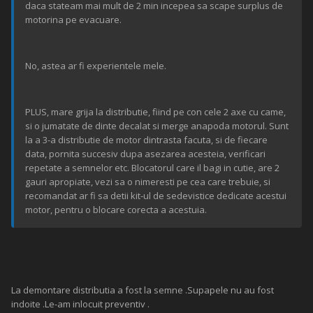
daca stateam mai mult de 2 min incepea sa scape surplus de
motorina pe evacuare.
No, astea ar fi experientele mele.
PLUS, mare grija la distributie, fiind pe con cele 2 axe cu came,
si o jumatate de dinte decalat si merge anapoda motorul. Sunt
la a 3-a distributie de motor dintrasta facuta, si de fiecare
data, pornita succesiv dupa asezarea acesteia, verificari
repetate a semnelor etc. Blocatorul care il bagi in cutie, are 2
gauri apropiate, vezi sa o nimeresti pe cea care trebuie, si
recomandat ar fi sa detii kit-ul de sedevistice dedicate acestui
motor, pentru o blocare corecta a acestuia.
La demontare distributia a fost la semne .Supapele nu au fost
indoite .Le-am inlocuit preventiv .