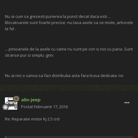
Nu ai cum sa gresesti punerea la punct decat daca esti ...
Blocatoarele sunt foarte precise -nu lasa axele sa se miste ,arborele
la fel .
... pinioanele de la axele cu came nu sunt pe con si nici cu pana .Sunt
stranse pur si simplu :grin:
Nu ai nici o sansa sa faci distributia asta fara trusa dedicata :no
alin-jeep
Postat
Februarie 17, 2016
Re: Reparatie motor Kj 2.5 crd