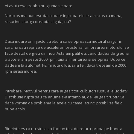
Ai avut ceva treaba nu gluma se pare.
Norocos ma numesc daca toate injectoarele le-am scos cu mana,
rasucind stanga dreapta si gata, nu?
Daca moare un injector, trebuia sa se opreasca motorul singur in
sarcina sau reprize de accelerari bruste, iar amorsarea motorului se
face destul de greu din nou. Asta am patit eu, cand dadea de greu, si
o acceleram peste 2000 rpm, taia alimentarea si se oprea. Dupa ce
dadeam la automat 1-2 minute o lua, si la fel, daca treceam de 2000
rpm iarasi murea.
Intrebare. Motivul pentru care ai gasit toti culbutori rupti, ai elucidat?
Distributie rupta sau ce anume s-a intamplat, de i-ai gasit rupti? Ca,
daca vorbim de problema la axele cu came, atunci posibil sa fie o
buba acolo.
Bineinteles ca nu strica sa faci un test de retur + proba pe banc a