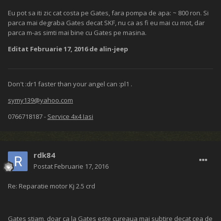
Eu pot sa iti zic cat costa pe Gates, fara pompa de apa: ~ 800 ron. Si
parca mai degraba Gates decat SKF, nu ca as fi eu mai cu mot, dar
parca m-as simti mai bine cu Gates pe masina.
Editat
Februarie 17, 2016
de alin-jeep
Don't :dr1 faster than your angel can :pl1 .
symy139@yahoo.com
0766718187 -
Service 4x4 Iasi
rdk84
Postat
Februarie 17, 2016
Re: Reparatie motor Kj 2.5 crd
Gates stiam, doar ca la Gates este cureaua mai subtire decat cea de