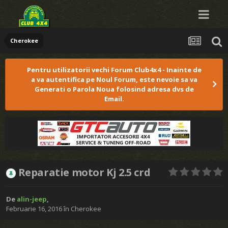
Cherokee
Pentru utilizatorii vechi Forum Club4x4 - Inainte de
a va autentifica pe Noul Forum, este nevoie sa va
Generati o Parola Noua folosind adresa dvs de
Email.
Reparatie motor Kj 2.5 crd
De
alin-jeep
,
Februarie 16, 2016
în
Cherokee