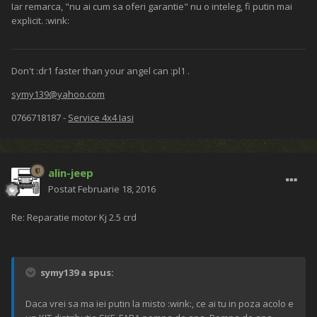
Iar remarca, "nu ai cum sa oferi garantie" nu o inteleg, fi putin mai
explicit. :wink:
Don't :dr1 faster than your angel can :pl1 .
symy139@yahoo.com
0766718187 -
Service 4x4 Iasi
alin-jeep
Postat
Februarie 18, 2016
Re: Reparatie motor Kj 2.5 crd
symy139 a spus:
Daca vrei sa ma iei putin la misto :wink:, ce ai tu in poza acolo e