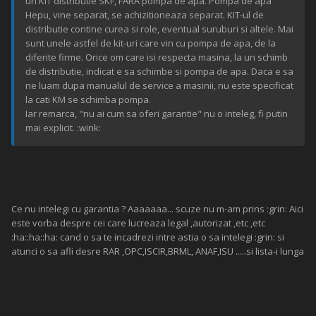
un KIT distributie SKF, FARA pompa de apa. Pompa de apa
Hepu, vine separat, se achizitioneaza separat. KIT-ul de
distributie contine curea si role, eventual suruburi si altele. Mai
sunt unele astfel de kit-uri care vin cu pompa de apa, de la
diferite firme. Orice om care isi respecta masina, la un schimb
de distributie, indicat e sa schimbe si pompa de apa. Daca e sa
ne luam dupa manualul de service a masinii, nu este specificat
la cati KM se schimba pompa.
Iar remarca, "nu ai cum sa oferi garantie" nu o inteleg, fi putin
mai explicit. :wink:
Ce nu intelegi cu garantia ? Aaaaaaa... scuze nu m-am prins :grin: Aici
este vorba despre cei care lucreaza legal ,autorizat ,etc ,etc
:ha::ha::ha: cand o sa te incadrezi intre astia o sa intelegi :grin: si
atunci o sa afli desre RAR ,OPC,ISCIR,BRML, ANAF,ISU .....si lista-i lunga