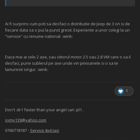
Ai fi surprins cum poti sa desfaci o distributie de Jeep de 3 ori si de
fiecare data sa o pui la punct gresit. Experiente a unor colegi la un
"service" cu renume national. :wink:
Daca mai ai cele 2 axe, sau viitorul motor 2.5 sau 2.8 VM care o sa il
desfaci, pune sublerul pe axe unde vin pinioanele si o sa te
lamuresti singur. :wink:
1
Don't :dr1 faster than your angel can :pl1 .
symy139@yahoo.com
0766718187 -
Service 4x4 Iasi