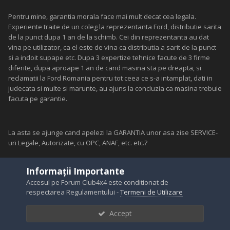
Pentru mine, garantia morala face mai mult decat cea legala.
Experiente traite de un coleg la reprezentanta Ford, distributie sarita
de la punct dupa 1 an de la schimb. Cei din reprezentanta au dat
vina pe utilizator, ca el este de vina ca distributia a sarit de la punct
si a indoit supape etc. Dupa 3 expertize tehnice facute de 3 firme
diferite, dupa aproape 1 an de cand masina sta pe dreapta, si
reclamatii la Ford Romania pentru tot ceea ce s-a intamplat, dati in
judecata si multe si marunte, au ajuns la concluzia ca masina trebuie
facuta pe garantie.
La asta se ajunge cand apelezi la GARANTIA unor asa zise SERVICE-
uri Legale, Autorizate, cu OPC, ANAF, etc. etc.?
Informații Importante
Nu multumesc. Pentru mine, primeaza bunul simt, si de aici imi aleg
Accesul pe Forum Club4x4 este conditionat de
oamenii cu atentie si grija.
respectarea Regulamentului -
Termeni de Utilizare
Accept
Iar referitor la misto, n-ai treaba, dar data viitoare te voi taxa de o