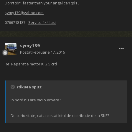
Don't :dr1 faster than your angel can :pl1 .
symy139@yahoo.com
0766718187 -
Service 4x4 Iasi
symy139
Postat
Februarie 17, 2016
Re: Reparatie motor Kj 2.5 crd
rdk84 a spus:
In bord nu are nici o eroare?
De curiozitate, cat a costat kitul de distributie de la SKF?