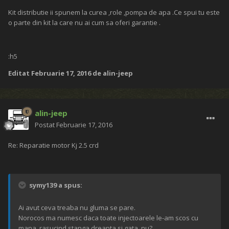
Kit distributie ii spunem la curea ,role ,pompa de apa .Ce spui tu este
o parte din kit la care nu ai cum sa oferi garantie .
:h5
Editat
Februarie 17, 2016
de alin-jeep
alin-jeep
Postat
Februarie 17, 2016
Re: Reparatie motor Kj 2.5 crd
symy139 a spus:
Ai avut ceva treaba nu gluma se pare.
Norocos ma numesc daca toate injectoarele le-am scos cu
mana, rasucind stanga dreapta si gata, nu?