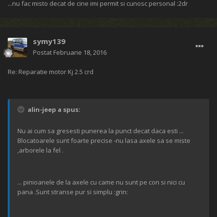
...nu fac misto decat de cine imi permit si cunosc personal :2dr
symy139
Postat
Februarie 18, 2016
Re: Reparatie motor Kj 2.5 crd
alin-jeep a spus:
Nu ai cum sa gresesti punerea la punct decat daca esti ...
Blocatoarele sunt foarte precise -nu lasa axele sa se miste
,arborele la fel .
... pinioanele de la axele cu came nu sunt pe con si nici cu
pana .Sunt stranse pur si simplu :grin: