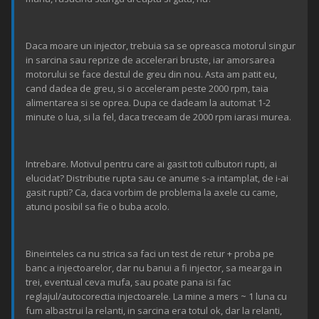
Daca moare un injector, trebuia sa se opreasca motorul singur
in sarcina sau reprize de accelerari bruste, iar amorsarea
motorului se face destul de greu din nou. Asta am patit eu,
cand dadea de greu, si o acceleram peste 2000 rpm, taia
alimentarea si se oprea. Dupa ce dadeam la automat 1-2
minute o lua, si la fel, daca treceam de 2000 rpm iarasi murea.
Intrebare. Motivul pentru care ai gasit toti culbutori rupti, ai
elucidat? Distributie rupta sau ce anume s-a intamplat, de i-ai
gasit rupti? Ca, daca vorbim de problema la axele cu came,
atunci posibil sa fie o buba acolo.
Bineinteles ca nu strica sa faci un test de retur + proba pe
banc a injectoarelor, dar nu banui a fi injector, sa mearga in
trei, eventual ceva mufa, sau poate pana isi fac
reglajul/autocorectia injectoarele. La mine a mers ~ 1 luna cu
fum albastrui la relanti, in sarcina era totul ok, dar la relanti,