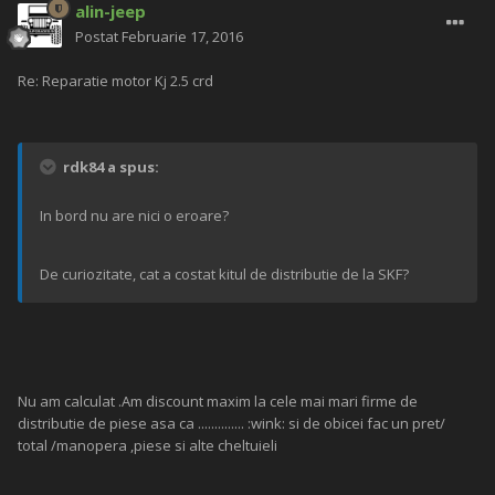
alin-jeep
Postat
Februarie 17, 2016
Re: Reparatie motor Kj 2.5 crd
rdk84 a spus:
In bord nu are nici o eroare?
De curiozitate, cat a costat kitul de distributie de la SKF?
Nu am calculat .Am discount maxim la cele mai mari firme de
distributie de piese asa ca .............. :wink: si de obicei fac un pret/
total /manopera ,piese si alte cheltuieli