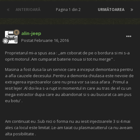
ANTERIOARĂ
Pagina 1 din 2
URMĂTOAREA
alin-jeep
Postat
Februarie 16, 2016
Proprietarul mi-a spus asa : ,,am coborat de pe o bordura si mi s-a
oprit motorul .Am cumparat baterie noua si tot nu merge" .
Masina a fost dusa la un service care a inceput demontarea pentru
a afla cauzele decesului .Pentru a demonta chiulasa este nevoie de
extragerea injectoarelor care nu prea vor sa iasa afara . Primul a
iesit lejer .Al doi-lea s-a rupt in momentul in care au tras de el cu un
mega extractor dupa care au abandonat si s-au bucurat ca am pus
eu botu' .
Am continuat eu .Sub nici o forma nu au iesit injectoarele 3 si 4 mai
ales ca locul este limitat .Le-am taiat cu plasmacutterul ca nu aveam
alta posibilitate .