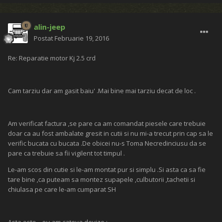
alin-jeep
Postat
Februarie 19, 2016
Re: Reparatie motor Kj 2.5 crd
Cam tarziu dar am gasit baiu' .Mai bine mai tarziu decat de loc .
Am verificat factura ,se pare ca am comandat piesele care trebuie
doar ca au fost ambalate gresit in cutii si nu mi-a trecut prin cap sa le
verific bucata cu bucata .De obicei nu-s Toma Necredinciusu da se
pare ca trebuie sa fii vigilent tot timpul .
Le-am scos din cutie si le-am montat pur si simplu .Si asta ca sa fie
tare bine ,ca puteam sa montez supapele ,culbutorii ,tachetii si
chiulasa pe care le-am cumparat SH