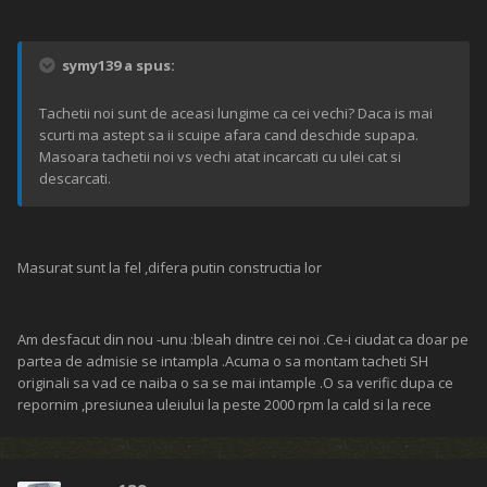
symy139 a spus:
Tachetii noi sunt de aceasi lungime ca cei vechi? Daca is mai
scurti ma astept sa ii scuipe afara cand deschide supapa.
Masoara tachetii noi vs vechi atat incarcati cu ulei cat si
descarcati.
Masurat sunt la fel ,difera putin constructia lor
Am desfacut din nou -unu :bleah dintre cei noi .Ce-i ciudat ca doar pe
partea de admisie se intampla .Acuma o sa montam tacheti SH
originali sa vad ce naiba o sa se mai intample .O sa verific dupa ce
repornim ,presiunea uleiului la peste 2000 rpm la cald si la rece