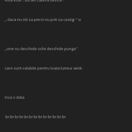
Asta este ...eu am cateva devize :
,, daca nu stii sa pierzi nu poti sa castigi " si
,,cine nu deschide ochii deschide punga"
care sunt valabile pentru toata lumea :wink:
Inca o data
:br:br:br:br:br:br:br:br:br:br:br:br:br