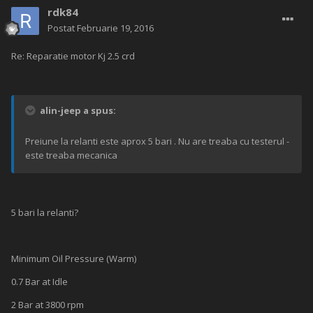
rdk84
Postat
Februarie 19, 2016
Re: Reparatie motor Kj 2.5 crd
alin-jeep a spus:
Preiune la relanti este aprox 5 bari . Nu are treaba cu testerul -
este treaba mecanica
5 bari la relanti?
Minimum Oil Pressure (Warm)
0.7 Bar at Idle
2 Bar at 3800 rpm