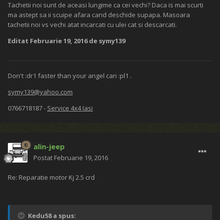
Tachetii noi sunt de aceasi lungime ca cei vechi? Daca is mai scurti
ma astept sa ii scuipe afara cand deschide supapa. Masoara
tachetii noi vs vechi atat incarcati cu ulei cat si descarcati.
Editat
Februarie 19, 2016
de symy139
Don't :dr1 faster than your angel can :pl1 .
symy139@yahoo.com
0766718187 -
Service 4x4 Iasi
alin-jeep
Postat
Februarie 19, 2016
Re: Reparatie motor Kj 2.5 crd
Kedu58 a spus: