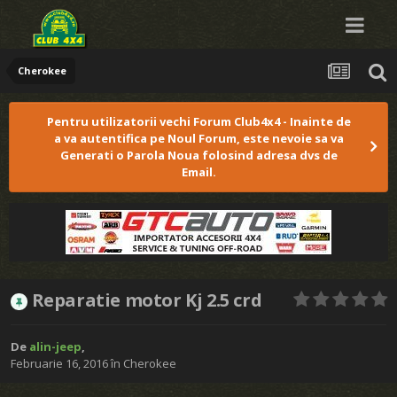
Cherokee
Pentru utilizatorii vechi Forum Club4x4 - Inainte de
a va autentifica pe Noul Forum, este nevoie sa va
Generati o Parola Noua folosind adresa dvs de
Email.
Reparatie motor Kj 2.5 crd
De
alin-jeep
,
Februarie 16, 2016
în
Cherokee