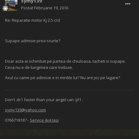
symy139
Postat
Februarie 19, 2016
Re: Reparatie motor Kj 2.5 crd
Supape admisie prea scurte?
Doar asta ai schimbat pe partea de chiuloasa, tacheti si supape.
Ceva nu e de lungimea care trebuie.
Axul cu came pe admisie e in mintile lui? Nu are joc pe lagare?
Don't :dr1 faster than your angel can :pl1 .
symy139@yahoo.com
0766718187 -
Service 4x4 Iasi