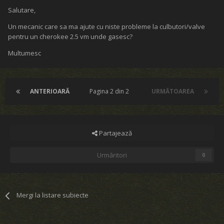
Salutare,
Un mecanic care sa ma ajute cu niste probleme la culbutori/valve
pentru un cherokee 2.5 vm unde gasesc?
Multumesc
ANTERIOARĂ
Pagina 2 din 2
URMĂTOAREA
Partajează
Urmăritori
0
Mergi la listare subiecte