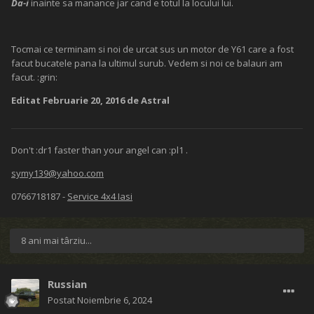
Da-i
inainte sa manance jar cand e totul la locului lui.
Tocmai ce terminam si noi de urcat sus un motor de Y61 care a fost
facut bucatele pana la ultimul surub. Vedem si noi ce balauri am
facut. :grin:
Editat
Februarie 20, 2016
de Astral
Don't :dr1 faster than your angel can :pl1 .
symy139@yahoo.com
0766718187 -
Service 4x4 Iasi
8 ani mai târziu...
Russian
Postat
Noiembrie 6, 2024