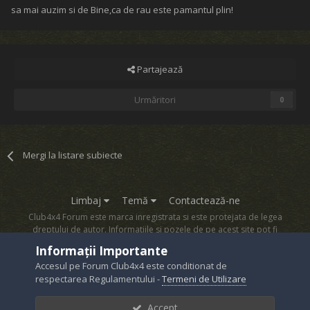
sa mai auzim si de Bine,ca de rau este pamantul plin!
Partajează
Urmăritori
0
Mergi la listare subiecte
Limbaj
Temă
Contactează-ne
Club4x4 Forum este marca inregistrata si este protejata de legea
dreptului de autor. Informatiile si pozele de pe acest site pot fi
copiate numai cu acordul proprietarului sau.
Informații Importante
Powered by Invision Community
Accesul pe Forum Club4x4 este conditionat de
respectarea Regulamentului -
Termeni de Utilizare
Accept