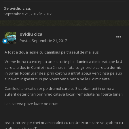
De
ovidiu cica
,
Septembrie 21, 2017
în
2017
ovidiu cica
Postat
Septembrie 21, 2017
A fost a doua iesire cu Camiloiul pe traseul de mai sus
Vreme buna cu exceptia unei scurte ploi duminica dimineata pe la 4
care a a dus in Camiloi inca 2 intrusi:fata cu ginerele care au dormit
in Safari Room ,dar desi prin cort nu a intrat apa,a venit insa pe sub
si ne-am inghesiut un pic 6 persoane pana pe la 8 dimineata.
Camiloiul a urcat usor pe drumul care cu 3 saptamani in urma a
suferit deteriorari prin vreo cateva locuri(remediate nu foarte bine!).
Las cateva poze luate pe drum
ps: la intrare pe chei m-am intalnit cu un Urs Mare care se grabea cu
o alta asiatica cu T