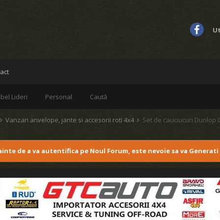
Ut
act
bel Lideri
Personal
Caută
Vanzari anvelope, jante si accesorii roti 4x4
Set de cauciucuri Dunlop
nainte de a va autentifica pe Noul Forum, este nevoie sa va Generati