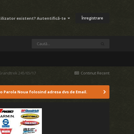
Înregistrare
ilizator existent? Autentifică-te
 Grandtrek 245/65/17
Continut Recent
 o Parola Noua folosind adresa dvs de Email.