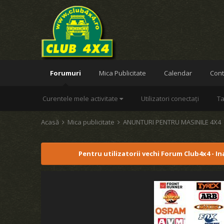
Forumuri
Mica Publicitate
Calendar
Cont
Curentele mele activitate
Utilizatori conectați
Ta
Acasă
Mica publicitate
ANUNTURI PENTRU MASINILE 4X4
Pentru utilizatorii vechi Forum Club4x4 - I