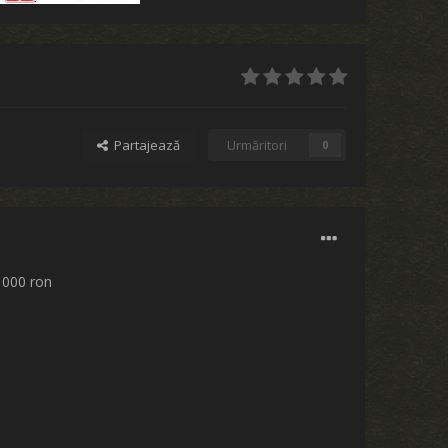
Partajează
Urmăritori
0
1000 ron