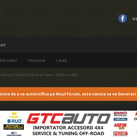
Ut
act
bel Lideri
Personal
Caută
cileaza relații la rece și cate o dată la xald
nainte de a va autentifica pe Noul Forum, este nevoie sa va Generati