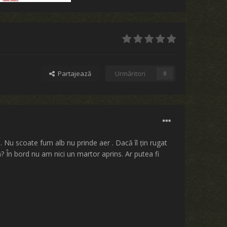
Partajează
Urmăritori
0
 Nu scoate fum alb nu prinde aer . Dacă îl țin rugat
? În bord nu am nici un martor aprins. Ar putea fi