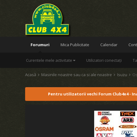
Forumuri
Mica Publicitate
Calendar
Cont
Curentele mele activitate
Utilizatori conectați
Ta
Acasă
Masinile noastre sau ca si ale noastre
Isuzu
Os
Pentru utilizatorii vechi Forum Club4x4 - I