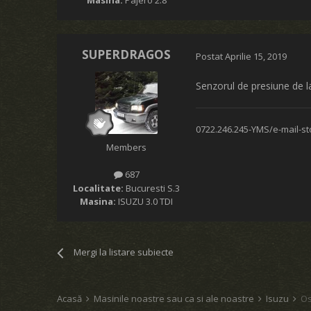
SUPERDRAGOS
Postat
Aprilie 15, 2019
Senzorul de presiune de l
0722.246.245-YMS/e-mail-
Members
687
Localitate:
Bucuresti S.3
Masina:
ISUZU 3.0 TDI
Mergi la listare subiecte
Acasă
Masinile noastre sau ca si ale noastre
Isuzu
Os