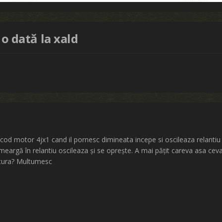
 o dată la xald
od motor 4jx1 cand il pornesc dimineata incepe si oscileaza relantiu .
meargă în relantiu oscileaza și se oprește. A mai pățit careva asa ceva
tura? Multumesc