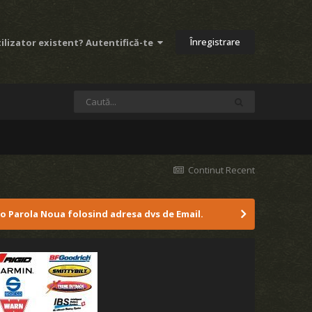
Înregistrare
ilizator existent? Autentifică-te
Continut Recent
 o Parola Noua folosind adresa dvs de Email.