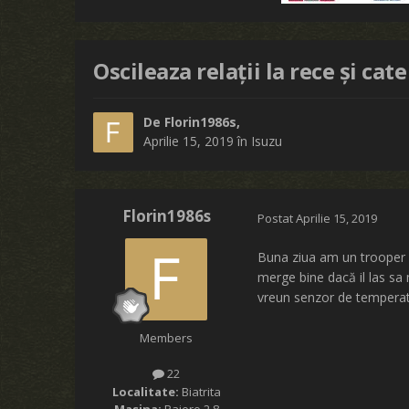
Oscileaza relații la rece și cate
De
Florin1986s
,
Aprilie 15, 2019
în
Isuzu
Florin1986s
Postat
Aprilie 15, 2019
Buna ziua am un trooper c
merge bine dacă il las sa 
vreun senzor de tempera
Members
22
Localitate:
Biatrita
Masina:
Pajero 2.8