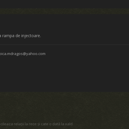
a rampa de injectoare.
stoica.mdragos@yahoo.com
cileaza relații la rece și cate o dată la xald