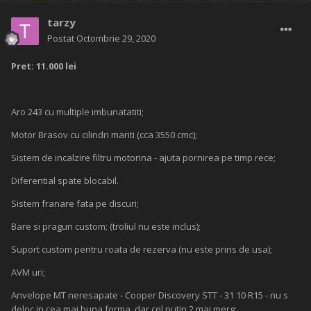
tarzy
Postat
Octombrie 29, 2020
Pret: 11.000 lei
Aro 243 cu multiple imbunatatiti;
Motor Brasov cu cilindri mariti (cca 3550 cmc);
Sistem de incalzire filtru motorina - ajuta pornirea pe timp rece;
Diferential spate blocabil.
Sistem franare fata pe discuri;
Bare si praguri custom; (troliul nu este inclus);
Suport custom pentru roata de rezerva (nu este prins de usa);
AVM uri;
Anvelope MT neresapate - Cooper Discovery STT - 31 10 R15 - nu s
deloc in cea mai buna forma, dar cel putin 2 mai merg;