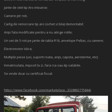
Jante de otel tip Aro intoarse;
Camere ptr roti.
Carlig de remorcare tip aro (ochet si bila) demontabil;
Aripi fata modificate pentru a nu atinge rotile;
Un set de 5 roti pe jante de tabla R16, anvelope Peltas, cu camere;
Electromotor Iskra;
Multiple piese (usi, suporti roata, aripi, capota, aeroterme, etc);
Inmatriculata, impozit la zi, fara rca sau itp valabile.
Se vinde doar cu certificat fiscal.
https://www.facebook.com/marketplace...3328802775844/