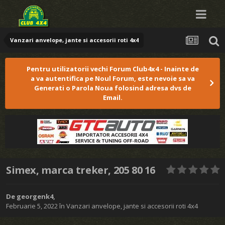
Vanzari anvelope, jante si accesorii roti 4x4
Pentru utilizatorii vechi Forum Club4x4 - Inainte de
a va autentifica pe Noul Forum, este nevoie sa va
Generati o Parola Noua folosind adresa dvs de
Email.
Simex, marca treker, 205 80 16
De
georgenk4
,
Februarie 5, 2022
în
Vanzari anvelope, jante si accesorii roti 4x4