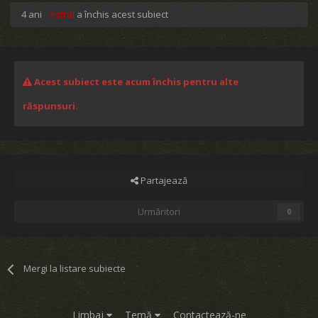
4 ani
Astral
a închis acest subiect
Acest subiect este acum închis pentru alte
răspunsuri.
Partajează
Urmăritori
0
Mergi la listare subiecte
Limbaj
Temă
Contactează-ne