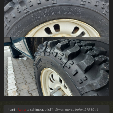
4 ani
Astral
a schimbat titlul în
Simex, marca treker, 215 80 16