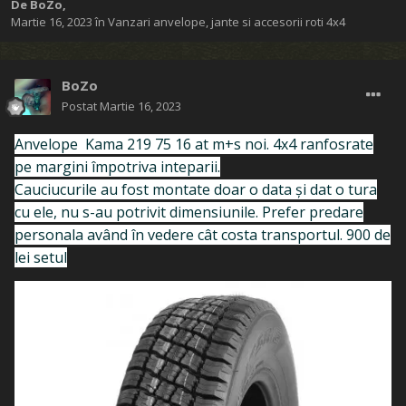
De
BoZo
,
Martie 16, 2023
în
Vanzari anvelope, jante si accesorii roti 4x4
BoZo
Postat
Martie 16, 2023
Anvelope Kama 219 75 16 at m+s noi. 4x4 ranfosrate
pe margini împotriva inteparii.
Cauciucurile au fost montate doar o data și dat o tura
cu ele, nu s-au potrivit dimensiunile. Prefer predare
personala având în vedere cât costa transportul. 900 de
lei setul