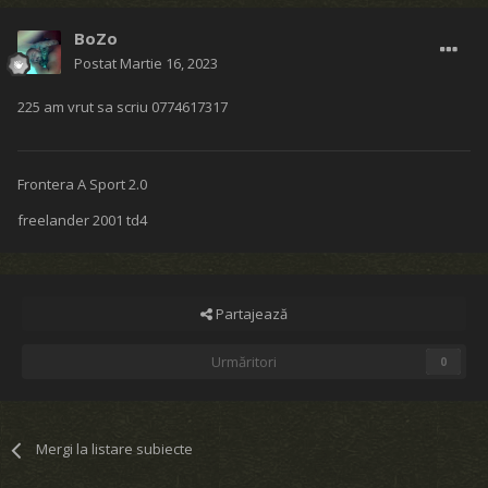
BoZo
Postat
Martie 16, 2023
225 am vrut sa scriu 0774617317
Frontera A Sport 2.0
freelander 2001 td4
Partajează
Urmăritori
0
Mergi la listare subiecte