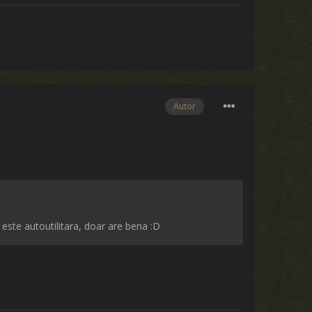
Autor
 este autoutilitara, doar are bena :D