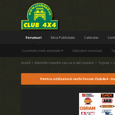
Forumuri
Mica Publicitate
Calendar
Cont
Curentele mele activitate
Utilizatori conectați
Ta
Acasă
Masinile noastre sau ca si ale noastre
Toyota
Pentru utilizatorii vechi Forum Club4x4 - I