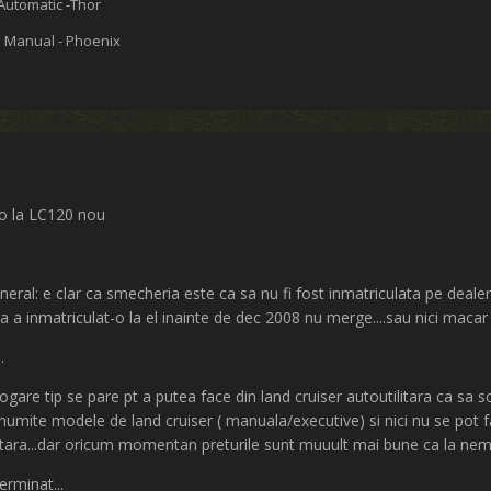
Automatic -Thor
5 Manual - Phoenix
ro la LC120 nou
general: e clar ca smecheria este ca sa nu fi fost inmatriculata pe deal
 a inmatriculat-o la el inainte de dec 2008 nu merge....sau nici macar l
.
ogare tip se pare pt a putea face din land cruiser autoutilitara ca sa s
mite modele de land cruiser ( manuala/executive) si nici nu se pot
n tara...dar oricum momentan preturile sunt muuult mai bune ca la nemt
erminat...