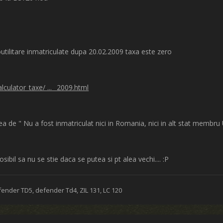
utilitare inmatriculate dupa 20.02.2009 taxa este zero
culator_taxe/ ... _2009.html
unea de " Nu a fost inmatriculat nici in Romania, nici in alt stat memb
il sa nu se stie daca se putea si pt alea vechi.... :P
fender TD5, defender Td4, ZIL 131, LC 120