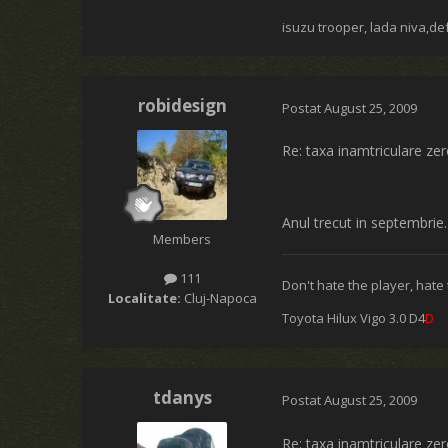
isuzu trooper, lada niva,de
robidesign
Postat
August 25, 2009
Re: taxa inamtriculare ze
Anul trecut in septembrie
Members
111
Don't hate the player, hate
Localitate:
Cluj-Napoca
Toyota Hilux Vigo 3.0 D4
D
tdanys
Postat
August 25, 2009
Re: taxa inamtriculare ze