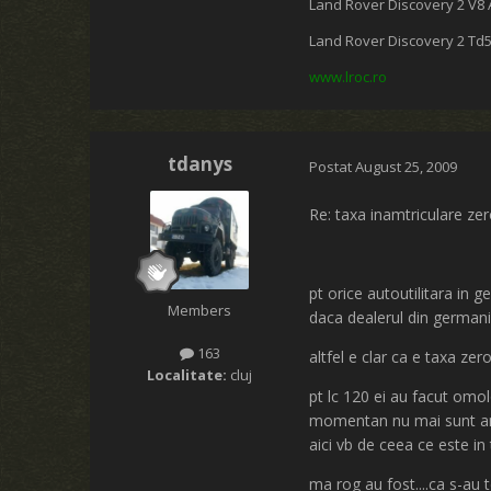
Land Rover Discovery 2 V8 
Land Rover Discovery 2 Td
www.lroc.ro
tdanys
Postat
August 25, 2009
Re: taxa inamtriculare ze
pt orice autoutilitara in 
Members
daca dealerul din germania
163
altfel e clar ca e taxa zero
Localitate:
cluj
pt lc 120 ei au facut omol
momentan nu mai sunt anu
aici vb de ceea ce este i
ma rog au fost....ca s-au t