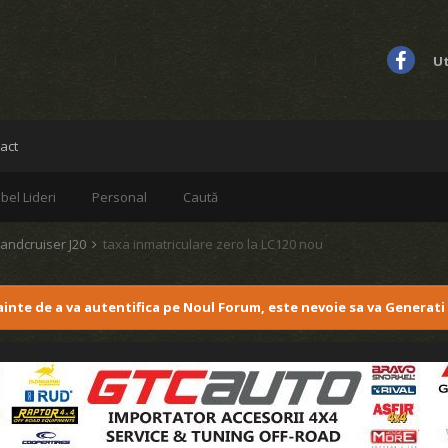
Ut
act
bel Lideri
Personal
Caută
Landcruiser J20
taxa inmatriculare zero la LC120 nou
nainte de a va autentifica pe Noul Forum, este nevoie sa va Generati