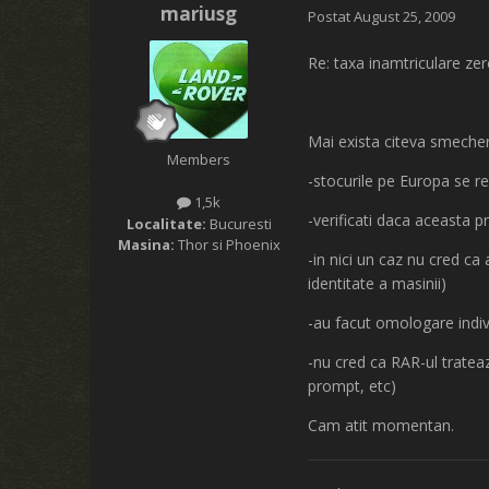
mariusg
Postat
August 25, 2009
Re: taxa inamtriculare ze
Mai exista citeva smecheri
Members
-stocurile pe Europa se re
1,5k
-verificati daca aceasta 
Localitate:
Bucuresti
Masina:
Thor si Phoenix
-in nici un caz nu cred c
identitate a masinii)
-au facut omologare indiv
-nu cred ca RAR-ul trateaz
prompt, etc)
Cam atit momentan.