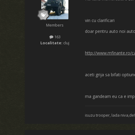
vin cu clarificari
Members
doar pentru auto noi auto
163
Localitate:
cluj
http://www.mfinante.ro/cal
aceti grija sa bifati opti
ma gandeam eu ca e imposib
isuzu trooper, lada niva,de