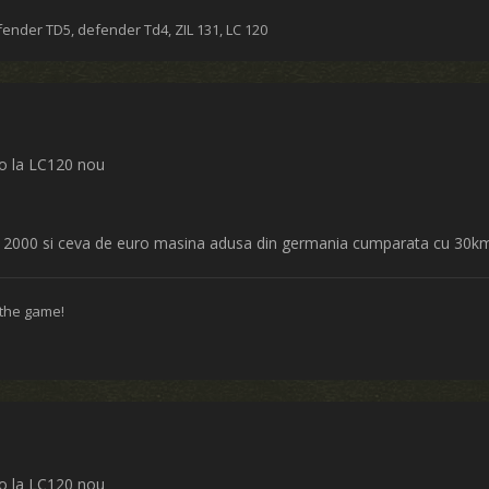
fender TD5, defender Td4, ZIL 131, LC 120
ro la LC120 nou
. 2000 si ceva de euro masina adusa din germania cumparata cu 30km 
 the game!
ro la LC120 nou