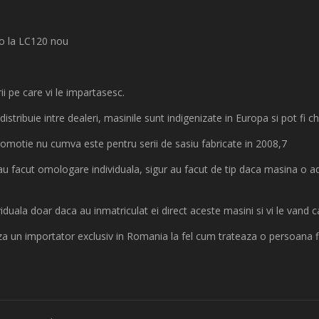
ro la LC120 nou
i pe care vi le impartasesc.
distribuie intre dealeri, masinile sunt indigenizate in Europa si pot fi 
promotie nu cumva este pentru serii de sasiu fabricate in 2008,7
a au facut omologare individuala, sigur au facut de tip daca masina o 
iduala doar daca au inmatriculat ei direct aceste masini si vi le vand
a un importator exclusiv in Romania la fel cum trateaza o persoana fiz