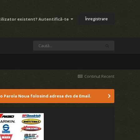
Înregistrare
ilizator existent? Autentifică-te
Continut Recent
 o Parola Noua folosind adresa dvs de Email.