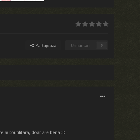
Partajează
Urmăritori
0
te autoutilitara, doar are bena :D