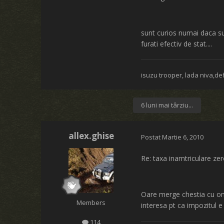
sunt curios numai daca su
furati efectiv de stat....
isuzu trooper, lada niva,de
6 luni mai târziu...
allex.ghise
Postat
Martie 6, 2010
Re: taxa inamtriculare ze
Oare merge chestia cu omo
Members
interesa pt ca impozitul e
114