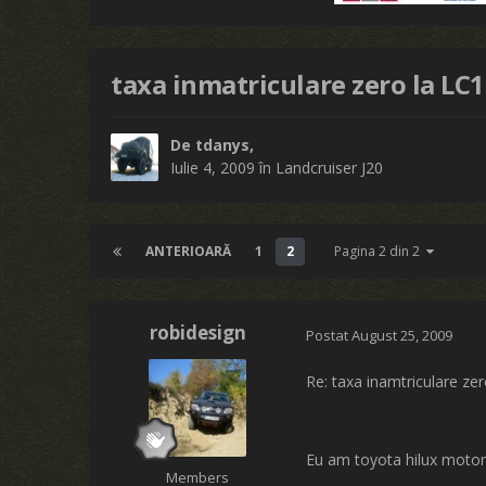
taxa inmatriculare zero la LC
De
tdanys
,
Iulie 4, 2009
în
Landcruiser J20
ANTERIOARĂ
1
2
Pagina 2 din 2
robidesign
Postat
August 25, 2009
Re: taxa inamtriculare ze
Eu am toyota hilux motor d
Members