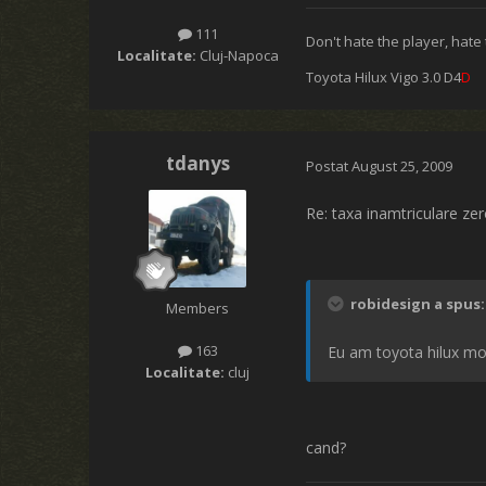
111
Don't hate the player, hate
Localitate:
Cluj-Napoca
Toyota Hilux Vigo 3.0 D4
D
tdanys
Postat
August 25, 2009
Re: taxa inamtriculare ze
robidesign a spus:
Members
163
Eu am toyota hilux moto
Localitate:
cluj
cand?