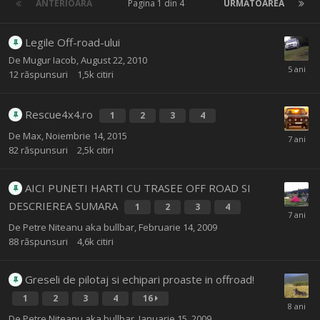
ANTERIOARĂ
Pagina 1 din 4
URMĂTOAREA
Legile Off-road-ului
De
Mugur Iacob
,
August 22, 2010
12
răspunsuri
1,5k
citiri
Rescue4x4.ro
1
2
3
4
De
Max
,
Noiembrie 14, 2015
82
răspunsuri
2,5k
citiri
AICI PUNETI HARTI CU TRASEE OFF ROAD SI
DESCRIEREA SUMARA
1
2
3
4
De
Petre Niteanu aka bullbar
,
Februarie 14, 2009
88
răspunsuri
4,6k
citiri
Greseli de pilotaj si echipari proaste in offroad!
1
2
3
4
16
De
Petre Niteanu aka bullbar
,
Ianuarie 15, 2009