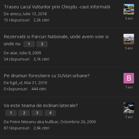
Traseu Lacul Vulturilor prin Chiojdu -caut informatii
De
amicu
,
Iulie 13, 2018
15
răspunsuri
2,3k
citiri
Rezervatii si Parcuri Nationale, unde avem voie si
unde nu
1
2
De
atar
,
Iulie 8, 2009
34
răspunsuri
3,1k
citiri
Pe drumuri forestiere cu SUVuri urbane?
De
bgd_ul
,
Mai 31, 2019
0
răspunsuri
444
citiri
Va este teama de inclinari laterale?
1
2
3
4
De
Petre Niteanu aka bullbar
,
Octombrie 26, 2009
87
răspunsuri
2,6k
citiri