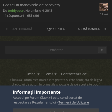
Greseli in manevrele de recovery
De
teddybear
,
Noiembrie 4, 2013
11
răspunsuri
683
citiri
ANTERIOARĂ
Pagina 1 din 4
URMĂTOAREA
Urmăritori
0
Limbaj
Temă
Contactează-ne
Club4x4 Forum este marca inregistrata si este protejata de legea
dreptului de autor. Informatiile si pozele de pe acest site pot fi
copiate numai cu acordul proprietarului sau.
Informații Importante
Powered by Invision Community
Accesul pe Forum Club4x4 este conditionat de
respectarea Regulamentului -
Termeni de Utilizare