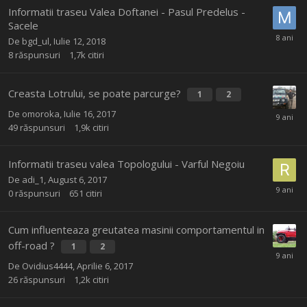
Informatii traseu Valea Doftanei - Pasul Predelus -
Sacele
De
bgd_ul
,
Iulie 12, 2018
8
răspunsuri
1,7k
citiri
Creasta Lotrului, se poate parcurge?
1
2
De
omoroka
,
Iulie 16, 2017
49
răspunsuri
1,9k
citiri
Informatii traseu valea Topologului - Varful Negoiu
De
adi_1
,
August 6, 2017
0
răspunsuri
651
citiri
Cum influenteaza greutatea masinii comportamentul in
off-road ?
1
2
De
Ovidius4444
,
Aprilie 6, 2017
26
răspunsuri
1,2k
citiri