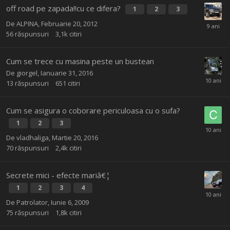
off road pe zapada!!cu ce difera?
1
2
3
De
ALPINA
,
Februarie 20, 2012
56
răspunsuri
3,1k
citiri
Cum se trece cu masina peste un bustean
De
giorgel
,
Ianuarie 31, 2016
13
răspunsuri
651
citiri
Cum se asigura o coborare periculoasa cu o sufa?
1
2
3
De
vladhaliga
,
Martie 20, 2016
70
răspunsuri
2,4k
citiri
Secrete mici - efecte mariâ€¦
1
2
3
4
De
Patrolator
,
Iunie 6, 2009
75
răspunsuri
1,8k
citiri