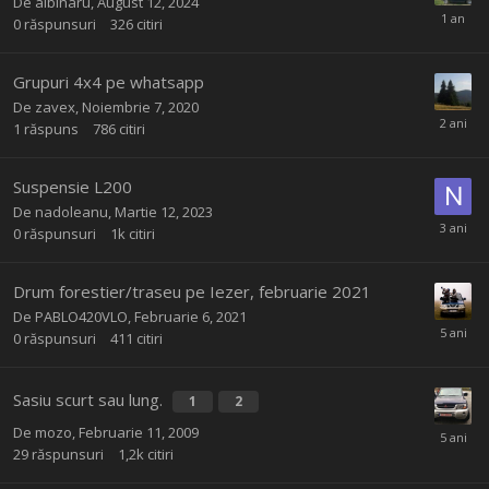
De
albinaru
,
August 12, 2024
0
răspunsuri
326
citiri
Grupuri 4x4 pe whatsapp
De
zavex
,
Noiembrie 7, 2020
1
răspuns
786
citiri
Suspensie L200
De
nadoleanu
,
Martie 12, 2023
0
răspunsuri
1k
citiri
Drum forestier/traseu pe Iezer, februarie 2021
De
PABLO420VLO
,
Februarie 6, 2021
0
răspunsuri
411
citiri
Sasiu scurt sau lung.
1
2
De
mozo
,
Februarie 11, 2009
29
răspunsuri
1,2k
citiri