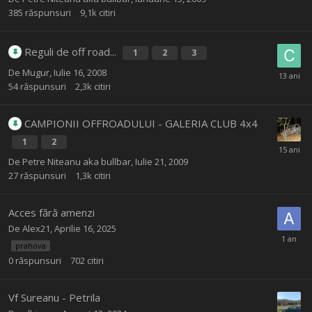
385
răspunsuri
9,1k
citiri
Reguli de off road...
1
2
3
De
Mugur
,
Iulie 16, 2008
54
răspunsuri
2,3k
citiri
CAMPIONII OFFROADULUI - GALERIA CLUB 4x4
1
2
De
Petre Niteanu aka bullbar
,
Iulie 21, 2009
27
răspunsuri
1,3k
citiri
Acces fără amenzi
De
Alex21
,
Aprilie 16, 2025
prahova
0
răspunsuri
702
citiri
Vf Sureanu - Petrila