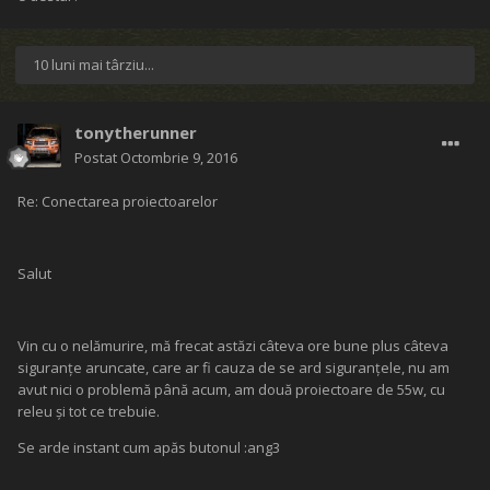
10 luni mai târziu...
tonytherunner
Postat
Octombrie 9, 2016
Re: Conectarea proiectoarelor
Salut
Vin cu o nelămurire, mă frecat astăzi câteva ore bune plus câteva
siguranţe aruncate, care ar fi cauza de se ard siguranţele, nu am
avut nici o problemă până acum, am două proiectoare de 55w, cu
releu şi tot ce trebuie.
Se arde instant cum apăs butonul :ang3