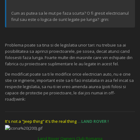
Cum as putea sa le mut pe faza scurta? O fi gresit electricianul
firul sau este o logica de sunt legate pe lunga? :grin:
Problema poate sa tina si de legislatia unor tari: nu trebuie sa ai
posibilitatea sa aprinzi proiectoarele, pe sosea, decat atunci cand
folosesti faza lunga. Foarte multe din masinile care vin echipate din
fabrica cu proiectoare suplimentare le au legate in acest fel.
De modificat poate sa ti le modifice orice electrician auto, nu e cine
stie ce inginerie, important este sa-ti faci instalatia in asa fel incat sa
respecte legislatia, sa nu-ti iei vreo amenda aiurea (poti folosi si
capace de protectie pe proiectoare, le dai jos numai in off-
road):wink:
It's not a "Jeep thing" it's the real thing
....
LAND ROVER
!
Land Rover Owners Club Romania