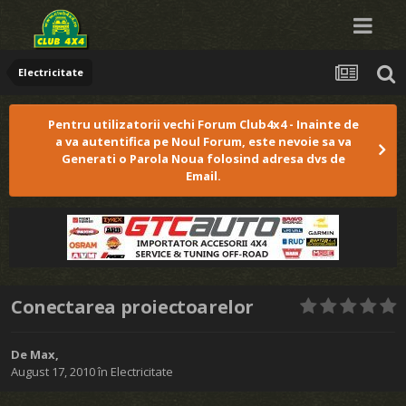
Electricitate
Pentru utilizatorii vechi Forum Club4x4 - Inainte de
a va autentifica pe Noul Forum, este nevoie sa va
Generati o Parola Noua folosind adresa dvs de
Email.
Conectarea proiectoarelor
De
Max
,
August 17, 2010
în
Electricitate