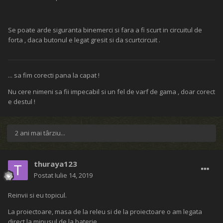
Se poate arde siguranta binemerci si fara a fi scurt in circuitul de
forta , daca butonul e legat gresit si da scurtcircuit .
... sa fim corecti pana la capat !
Nu cere nimeni sa fii impecabil si un fel de varf de gama , doar corect
e destul !
2 ani mai târziu...
thuraya123
Postat
Iulie 14, 2019
Reinvii si eu topicul.
La proiectoare, masa de la releu si de la proiectoare o am legata
direct la minusul de la baterie.