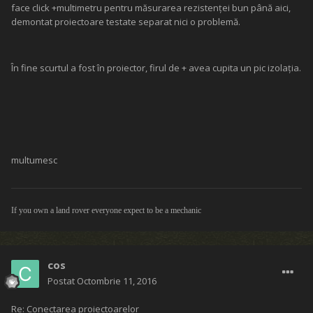
face click +multimetru pentru măsurarea rezistenţei bun până aici,
demontat proiectoare testate separat nici o problemă.
În fine scurtul a fost în proiector, firul de + avea cupita un pic izolaţia.
multumesc
If you own a land rover everyone expect to be a mechanic
cos
Postat
Octombrie 11, 2016
Re: Conectarea proiectoarelor