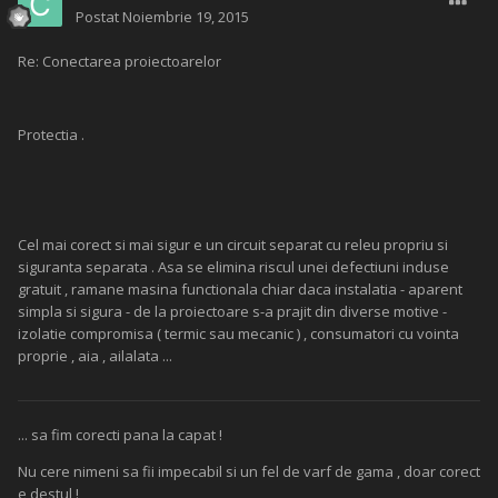
Postat
Noiembrie 19, 2015
Re: Conectarea proiectoarelor
Protectia .
Cel mai corect si mai sigur e un circuit separat cu releu propriu si
siguranta separata . Asa se elimina riscul unei defectiuni induse
gratuit , ramane masina functionala chiar daca instalatia - aparent
simpla si sigura - de la proiectoare s-a prajit din diverse motive -
izolatie compromisa ( termic sau mecanic ) , consumatori cu vointa
proprie , aia , ailalata ...
... sa fim corecti pana la capat !
Nu cere nimeni sa fii impecabil si un fel de varf de gama , doar corect
e destul !