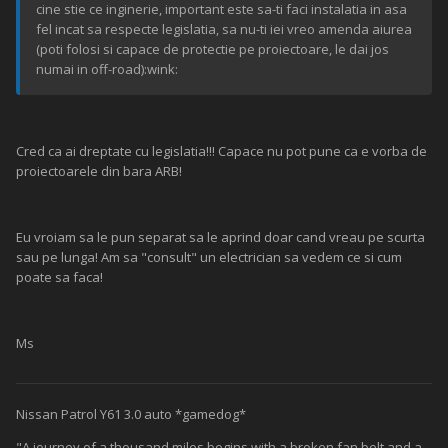
cine stie ce inginerie, important este sa-ti faci instalatia in asa
fel incat sa respecte legislatia, sa nu-ti iei vreo amenda aiurea
(poti folosi si capace de protectie pe proiectoare, le dai jos
numai in off-road):wink:
Cred ca ai dreptate cu legislatia!!! Capace nu pot pune ca e vorba de
proiectoarele din bara ARB!
Eu vroiam sa le pun separat sa le aprind doar cand vreau pe scurta
sau pe lunga! Am sa "consult" un electrician sa vedem ce si cum
poate sa faca!
Ms
Nissan Patrol Y61 3.0 auto *gamedog*
"A journey of a thousand miles begins with a broken fan belt and a