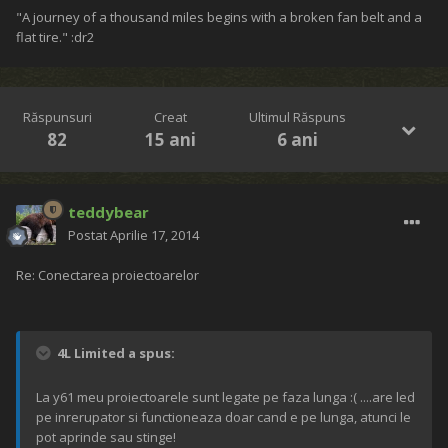
"A journey of a thousand miles begins with a broken fan belt and a
flat tire." :dr2
Răspunsuri
Creat
Ultimul Răspuns
82
15 ani
6 ani
teddybear
Postat
Aprilie 17, 2014
Re: Conectarea proiectoarelor
4L Limited a spus:
La y61 meu proiectoarele sunt legate pe faza lunga :( ....are led
pe inrerupator si functioneaza doar cand e pe lunga, atunci le
pot aprinde sau stinge!