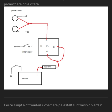
proiectoarelor la vitara
Cei ce simpt a offroad-ului chemare pe asfalt sunt vesnic pierduti