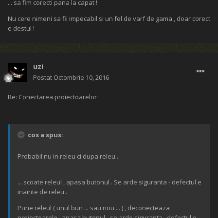
... sa fim corecti pana la capat !
Nu cere nimeni sa fii impecabil si un fel de varf de gama , doar corect
e destul !
uzi
Postat
Octombrie 10, 2016
Re: Conectarea proiectoarelor
cos a spus:
Probabil nu in releu ci dupa releu .
... scoate releul , apasa butonul . Se arde siguranta - defectul e
inainte de releu .
Pune releul ( unul bun ... sau nou ... ) , deconecteaza
proiectoarele , apasa butonul - se arde siguranta , defectul e