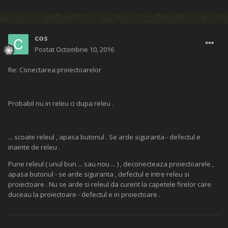
cos
Postat
Octombrie 10, 2016
Re: Conectarea proiectoarelor
Probabil nu in releu ci dupa releu .
... scoate releul , apasa butonul . Se arde siguranta - defectul e
inainte de releu .
Pune releul ( unul bun ... sau nou ... ) , deconecteaza proiectoarele ,
apasa butonul - se arde siguranta , defectul e intre releu si
proiectoare . Nu se arde si releul da curent la capetele firelor care
duceau la proiectoare - defectul e in proiectoare .