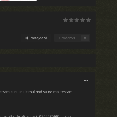
Partajează
Urmăritori
0
istram si nu in ultimul rind sa ne mai testam
ru alte detalii sunati...0744585991...gabi.r