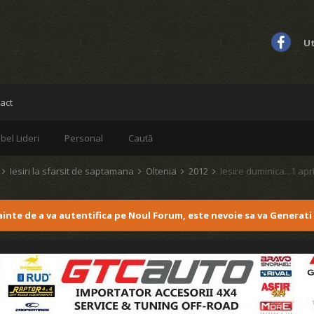
Ut
act
bel Lideri
Personal
Caută
d
Iesiri la sfarsit de saptamana
Oltenia
2012
Iesire duminica...1 apr
nainte de a va autentifica pe Noul Forum, este nevoie sa va Generati