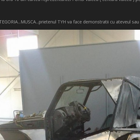
TEGORIA...
MUSCA...
prietenul TYH va face demonstratii cu ateveul sau 