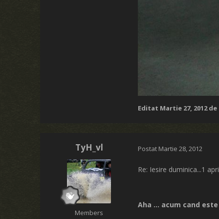
Editat
Martie 27, 2012
de 
TyH_vl
Postat
Martie 28, 2012
Re: Iesire duminica...1 apr
Aha ... acum cand este 
Members