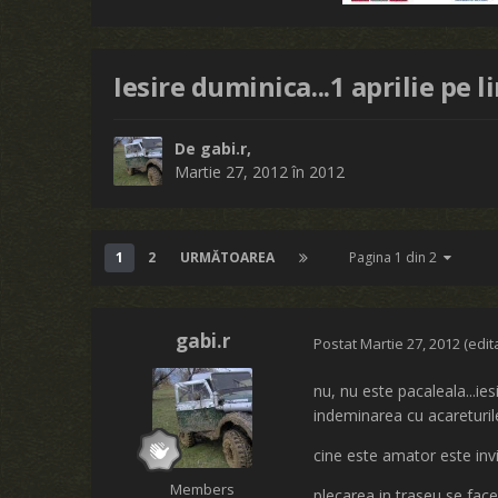
Iesire duminica...1 aprilie pe 
De
gabi.r
,
Martie 27, 2012
în
2012
1
2
URMĂTOAREA
Pagina 1 din 2
gabi.r
Postat
Martie 27, 2012
(edit
nu, nu este pacaleala...ie
indeminarea cu acareturile
cine este amator este invit
Members
plecarea in traseu se face