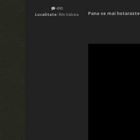
490
Pana se mai hotaraste 
Localitate:
Rm-Valcea