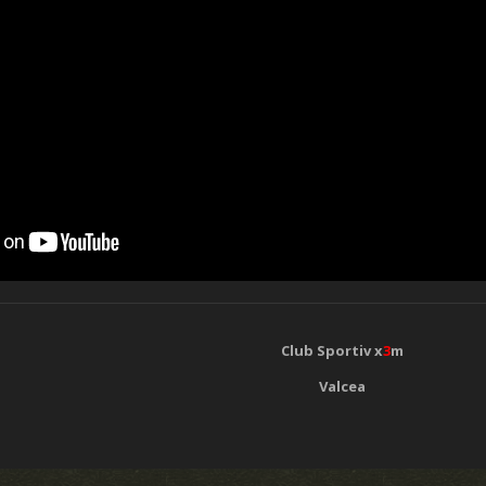
Club Sportiv x
3
m
Valcea