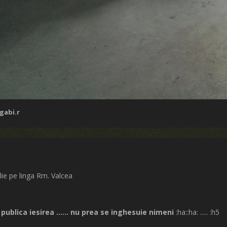
gabi.r
ilie pe linga Rm. Valcea
publica iesirea ...... nu prea se inghesuie nimeni
:ha::ha: ..... :h5