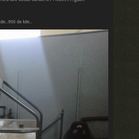
de...
900 d
e kile...