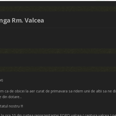
linga Rm. Valcea
at)
sim ca de obicei la aer curat de primavara sa ridem unii de altii sa ne d
 din dotare...
atul nostru !!!
 la ora 10 din curtea reprezentantei FORD valcea ( centura valcea ) pent