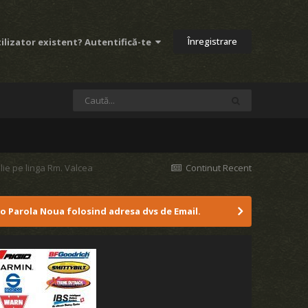
Înregistrare
ilizator existent? Autentifică-te
ilie pe linga Rm. Valcea
Continut Recent
 o Parola Noua folosind adresa dvs de Email.