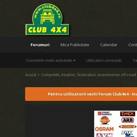
Forumuri
Mica Publicitate
Calendar
Cont
Curentele mele activitate
Utilizatori conectați
Ta
Acasă
Competitii, intalniri, festivaluri, evenimente off-roa
Pentru utilizatorii vechi Forum Club4x4 - I