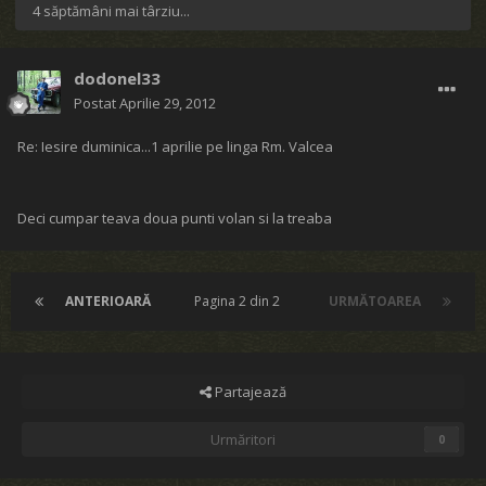
4 săptămâni mai târziu...
dodonel33
Postat
Aprilie 29, 2012
Re: Iesire duminica...1 aprilie pe linga Rm. Valcea
Deci cumpar teava doua punti volan si la treaba
ANTERIOARĂ
Pagina 2 din 2
URMĂTOAREA
Partajează
Urmăritori
0