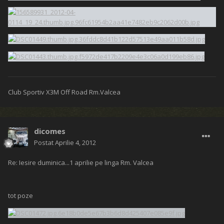
Club Sportiv X3M Off Road Rm.Valcea
dicomes
Postat
Aprilie 4, 2012
Re: Iesire duminica...1 aprilie pe linga Rm. Valcea
tot poze