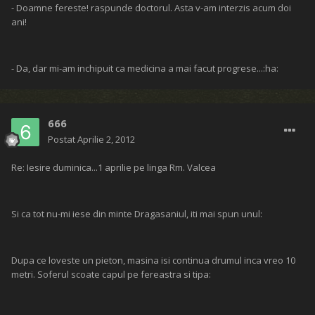
- Doamne fereste! raspunde doctorul. Asta v-am interzis acum doi
ani!
- Da, dar mi-am inchipuit ca medicina a mai facut progrese...:ha:
666
Postat
Aprilie 2, 2012
Re: Iesire duminica...1 aprilie pe linga Rm. Valcea
Si ca tot nu-mi iese din minte Dragasaniul, iti mai spun unul:
Dupa ce loveste un pieton, masina isi continua drumul inca vreo 10
metri. Soferul scoate capul pe fereastra si tipa: