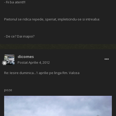
- Fii ba atent!!!
Pietonul se ridica repede, speriat, impleticindu-se si intreaba:
- De ce? Dai inapoi?
dicomes
Postat
Aprilie 4, 2012
Re: Iesire duminica...1 aprilie pe linga Rm. Valcea
poze