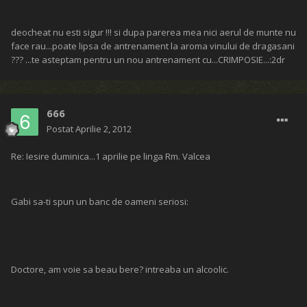
deocheat nu esti sigur !!! si dupa parerea mea nici aerul de munte nu
face rau...poate lipsa de antrenament la aroma vinului de dragasani
??? ...te asteptam pentru un nou antrenament cu...CRIMPOSIE...:2dr
666
Postat
Aprilie 2, 2012
Re: Iesire duminica...1 aprilie pe linga Rm. Valcea
Gabi sa-ti spun un banc de oameni seriosi:
Doctore, am voie sa beau bere? intreaba un alcoolic.