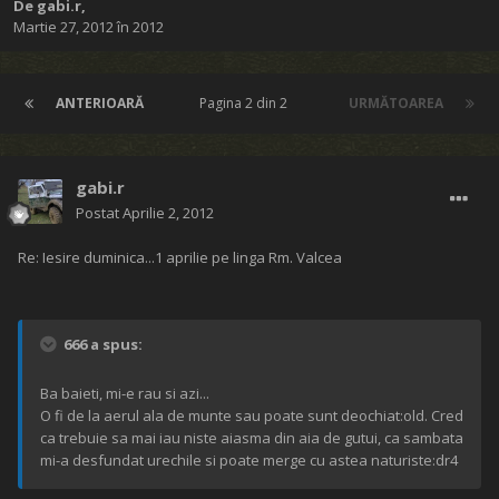
De
gabi.r
,
Martie 27, 2012
în
2012
ANTERIOARĂ
Pagina 2 din 2
URMĂTOAREA
gabi.r
Postat
Aprilie 2, 2012
Re: Iesire duminica...1 aprilie pe linga Rm. Valcea
666 a spus:
Ba baieti, mi-e rau si azi...
O fi de la aerul ala de munte sau poate sunt deochiat:old. Cred
ca trebuie sa mai iau niste aiasma din aia de gutui, ca sambata
mi-a desfundat urechile si poate merge cu astea naturiste:dr4