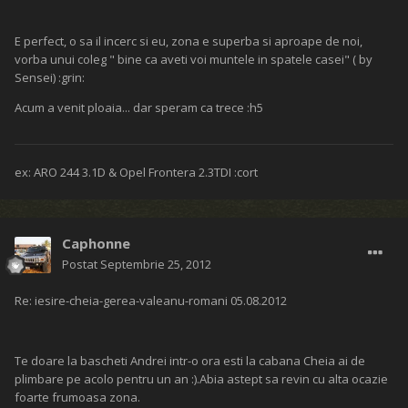
E perfect, o sa il incerc si eu, zona e superba si aproape de noi,
vorba unui coleg " bine ca aveti voi muntele in spatele casei" ( by
Sensei) :grin:
Acum a venit ploaia... dar speram ca trece :h5
ex: ARO 244 3.1D & Opel Frontera 2.3TDI :cort
Caphonne
Postat
Septembrie 25, 2012
Re: iesire-cheia-gerea-valeanu-romani 05.08.2012
Te doare la bascheti Andrei intr-o ora esti la cabana Cheia ai de
plimbare pe acolo pentru un an :).Abia astept sa revin cu alta ocazie
foarte frumoasa zona.