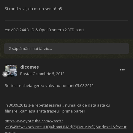
Si cand revii, da-mi un semn! :h5
ex: ARO 244 3.1D & Opel Frontera 2.3TDI :cort
2 săptămâni mai târziu...
dicomes
Postat
Octombrie 5, 2012
Re: iesire-cheia-gerea-valeanu-romani 05.08.2012
In 30.09.2012 s-a repetat iesirea... numai ca de data asta cu
filmare...cam asa arata traseul...prima parte!!
http://www.youtube.com/watch?
v=3545t5wskoc&list=UUQJXhamHMAdj79j9w1z1sfQ&index=1&featur
e=plcp