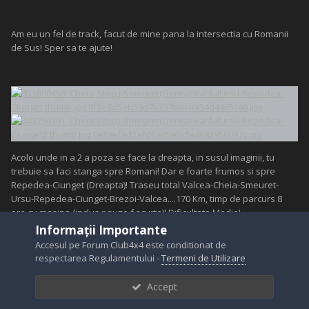
Am eu un fel de track, facut de mine pana la intersectia cu Romanii
de Sus! Sper sa te ajute!
Acolo unde in a 2 a poza se face la dreapta, in susul imaginii, tu
trebuie sa faci stanga spre Romani! Dar e foarte frumos si spre
Repedea-Ciunget (Dreapta)! Traseu total Valcea-Cheia-Smeuret-
Ursu-Repedea-Ciunget-Brezoi-Valcea....170 Km, timp de parcurs 8
ore cu masina (inclus pauze f scurte)! Dificultate Medie!
Informații Importante
Accesul pe Forum Club4x4 este conditionat de
respectarea Regulamentului -
Termeni de Utilizare
Numai bine!
Accept
Daca vrei ceva explicatii, da-mi PM!