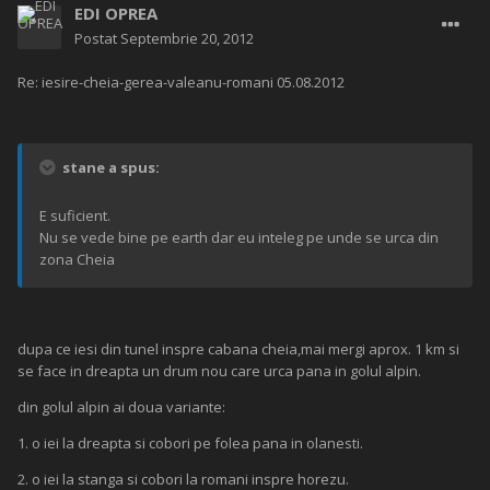
EDI OPREA
Postat
Septembrie 20, 2012
Re: iesire-cheia-gerea-valeanu-romani 05.08.2012
stane a spus:
E suficient.
Nu se vede bine pe earth dar eu inteleg pe unde se urca din
zona Cheia
dupa ce iesi din tunel inspre cabana cheia,mai mergi aprox. 1 km si
se face in dreapta un drum nou care urca pana in golul alpin.
din golul alpin ai doua variante:
1. o iei la dreapta si cobori pe folea pana in olanesti.
2. o iei la stanga si cobori la romani inspre horezu.