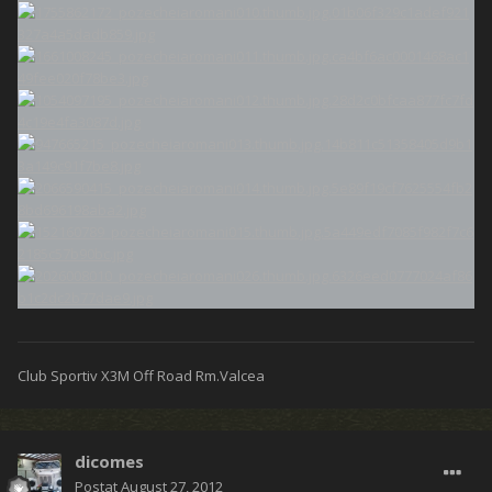
Club Sportiv X3M Off Road Rm.Valcea
dicomes
Postat
August 27, 2012