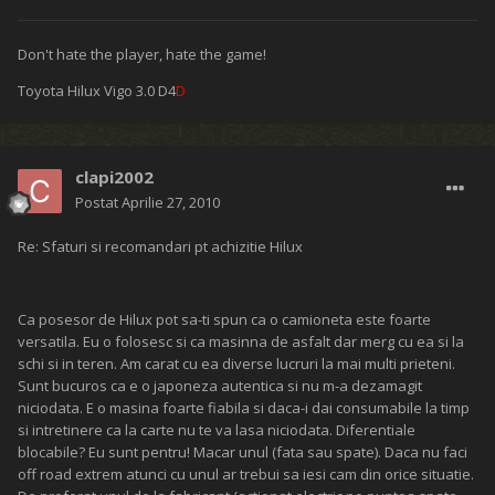
Don't hate the player, hate the game!
Toyota Hilux Vigo 3.0 D4
D
clapi2002
Postat
Aprilie 27, 2010
Re: Sfaturi si recomandari pt achizitie Hilux
Ca posesor de Hilux pot sa-ti spun ca o camioneta este foarte
versatila. Eu o folosesc si ca masinna de asfalt dar merg cu ea si la
schi si in teren. Am carat cu ea diverse lucruri la mai multi prieteni.
Sunt bucuros ca e o japoneza autentica si nu m-a dezamagit
niciodata. E o masina foarte fiabila si daca-i dai consumabile la timp
si intretinere ca la carte nu te va lasa niciodata. Diferentiale
blocabile? Eu sunt pentru! Macar unul (fata sau spate). Daca nu faci
off road extrem atunci cu unul ar trebui sa iesi cam din orice situatie.