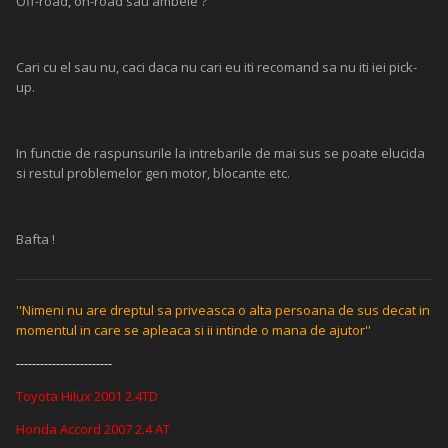
Off-road, on-road sau ambele ?
Cari cu el sau nu, caci daca nu cari eu iti recomand sa nu iti iei pick-
up.
In functie de raspunsurile la intrebarile de mai sus se poate elucida
si restul problemelor gen motor, blocante etc.
Bafta !
''Nimeni nu are dreptul sa priveasca o alta persoana de sus decat in
momentul in care se apleaca si ii intinde o mana de ajutor''
------------------------
Toyota Hilux 2001 2.4TD
Honda Accord 2007 2.4 AT