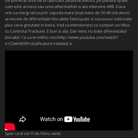
De preferat unul de la fabricant (actionat electric pe puntea spate,
cum este al meu) sau unul aftermarket si aici intervine ARB. Daca
vrei sa mergi iarna prin zapada mare (mai mare de 30-40 cm) atunci
ai nevoie de diferentiale blocabile fata/spate si cauciucuri adecvate
plus ceva greutate in bena. Vad ca intentionezi sa cumperi un Hilux
cu Controlul Tractiunii. E bun si ala. Dar nimic nu bate diferentialul
blocabil. Ca sa te edifici vezi:http://www.youtube.com/watch?
v=C2wkW05Pc6c&feature=related si
Sper ca iti vor fi de folos.:wink: