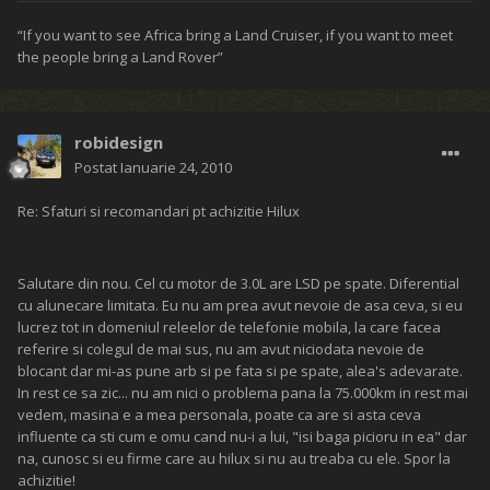
“If you want to see Africa bring a Land Cruiser, if you want to meet
the people bring a Land Rover”
robidesign
Postat
Ianuarie 24, 2010
Re: Sfaturi si recomandari pt achizitie Hilux
Salutare din nou. Cel cu motor de 3.0L are LSD pe spate. Diferential
cu alunecare limitata. Eu nu am prea avut nevoie de asa ceva, si eu
lucrez tot in domeniul releelor de telefonie mobila, la care facea
referire si colegul de mai sus, nu am avut niciodata nevoie de
blocant dar mi-as pune arb si pe fata si pe spate, alea's adevarate.
In rest ce sa zic... nu am nici o problema pana la 75.000km in rest mai
vedem, masina e a mea personala, poate ca are si asta ceva
influente ca sti cum e omu cand nu-i a lui, "isi baga picioru in ea" dar
na, cunosc si eu firme care au hilux si nu au treaba cu ele. Spor la
achizitie!