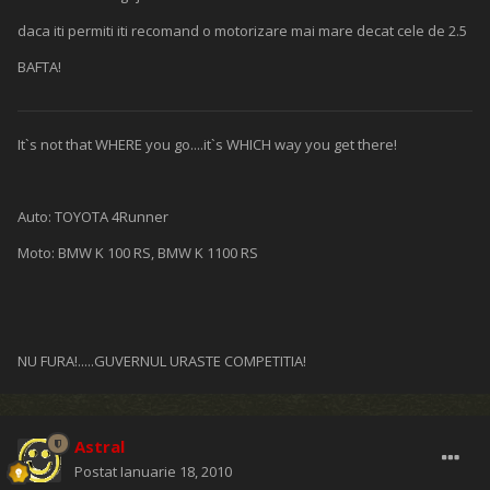
daca iti permiti iti recomand o motorizare mai mare decat cele de 2.5
BAFTA!
It`s not that WHERE you go....it`s WHICH way you get there!
Auto: TOYOTA 4Runner
Moto: BMW K 100 RS, BMW K 1100 RS
NU FURA!.....GUVERNUL URASTE COMPETITIA!
Astral
Postat
Ianuarie 18, 2010