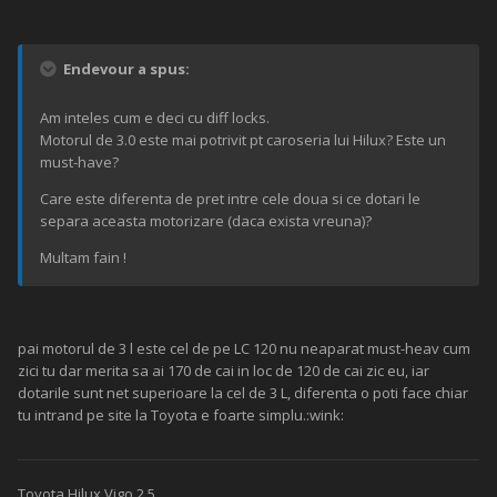
Endevour a spus:
Am inteles cum e deci cu diff locks.
Motorul de 3.0 este mai potrivit pt caroseria lui Hilux? Este un
must-have?
Care este diferenta de pret intre cele doua si ce dotari le
separa aceasta motorizare (daca exista vreuna)?
Multam fain !
pai motorul de 3 l este cel de pe LC 120 nu neaparat must-heav cum
zici tu dar merita sa ai 170 de cai in loc de 120 de cai zic eu, iar
dotarile sunt net superioare la cel de 3 L, diferenta o poti face chiar
tu intrand pe site la Toyota e foarte simplu.:wink:
Toyota Hilux Vigo 2.5