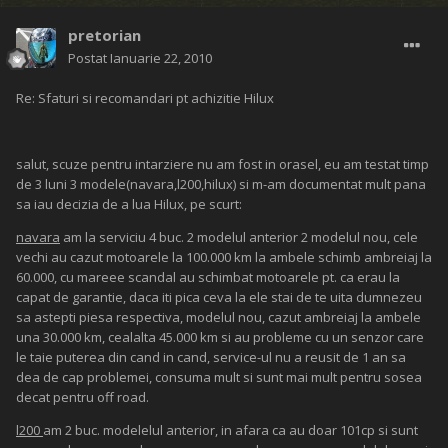
pretorian
Postat
Ianuarie 22, 2010
Re: Sfaturi si recomandari pt achizitie Hilux
salut, scuze pentru intarziere nu am fost in orasel, eu am testat timp
de 3 luni 3 modele(navara,l200,hilux) si m-am documentat mult pana
sa iau decizia de a lua Hilux, pe scurt:
navara
am la serviciu 4 buc. 2 modelul anterior 2 modelul nou, cele
vechi au cazut motoarele la 100.000 km la ambele schimb ambreiaj la
60.000, cu mareee scandal au schimbat motoarele pt. ca erau la
capat de garantie, daca iti pica ceva la ele stai de te uita dumnezeu
sa astepti piesa respectiva, modelul nou, cazut ambreiaj la ambele
una 30.000 km, cealalta 45.000 km si au probleme cu un senzor care
le taie puterea din cand in cand, service-ul nu a reusit de 1 an sa
dea de cap problemei, consuma mult si sunt mai mult pentru sosea
decat pentru off road.
l200
am 2 buc. modelelul anterior, in afara ca au doar 101cp si sunt