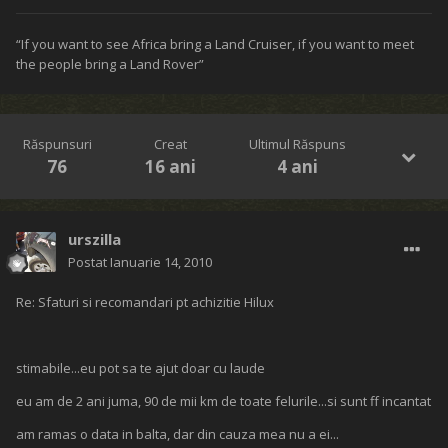
“If you want to see Africa bring a Land Cruiser, if you want to meet
the people bring a Land Rover”
Răspunsuri
Creat
Ultimul Răspuns
76
16 ani
4 ani
urszilla
Postat
Ianuarie 14, 2010
Re: Sfaturi si recomandari pt achizitie Hilux
stimabile...eu pot sa te ajut doar cu laude
eu am de 2 ani juma, 90 de mii km de toate felurile...si sunt ff incantat
am ramas o data in balta, dar din cauza mea nu a ei...