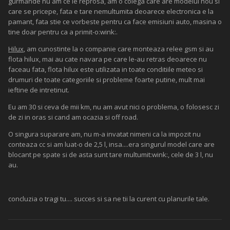
gurmande nu am ce le reprosa, am o colega care are modelul nou si
care se pricepe, fata e tare nemultumita deoarece electronica e la
pamant, fata stie ce vorbeste pentru ca face emisiuni auto, masina o
tine doar pentru ca a primit-o:wink:.
Hilux
, am cunostinte la o companie care monteaza relee gsm si au
flota hilux, mai au cate navara pe care le-au retras deoarece nu
faceau fata, flota hilux este utilizata in toate conditiile meteo si
drumuri de toate categoriile si probleme foarte putine, mult mai
ieftine de intretinut.
Eu am 30 si ceva de mii km, nu am avut nici o problema, o folosesc zi
de zi in oras si cand am ocazia si off road.
O singura suparare am, nu m-a invatat nimeni ca la impozit nu
conteaza cc si am luat-o de 2,5 l, insa....era singurul model care are
blocant pe spate si de asta sunt tare multumit:wink:, cele de 3 l, nu
au.
concluzia o tragi tu.... succes si sa ne tii la curent cu planurile tale.