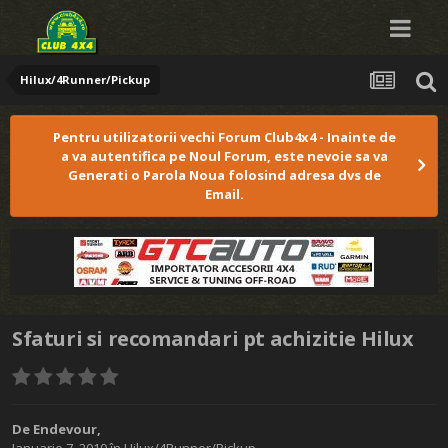
Hilux/4Runner/Pickup
Pentru utilizatorii vechi Forum Club4x4 - Inainte de
a va autentifica pe Noul Forum, este nevoie sa va
Generati o Parola Noua folosind adresa dvs de
Email.
Sfaturi si recomandari pt achizitie Hilux
De
Endevour
,