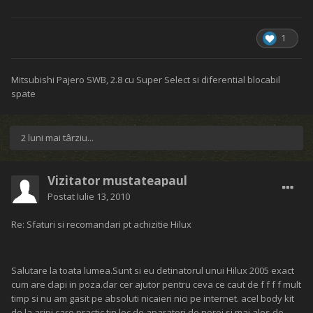
1
Mitsubishi Pajero SWB, 2.8 cu Super Select si diferential blocabil
spate
2 luni mai târziu...
Vizitator mustateapaul
Postat
Iulie 13, 2010
Re: Sfaturi si recomandari pt achizitie Hilux
Salutare la toata lumea.Sunt si eu detinatorul unui Hilux 2005 exact
cum are clapi in poza.dar cer ajutor pentru ceva ce caut de f f f f mult
timp si nu am gasit pe absoluti nicaieri nici pe internet. acel body kit
de la aripi care practic tin loc de aparatori de noroi si mai ales de