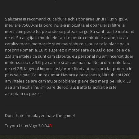
Salutare! Iti recomand cu caldura achizitionarea unui Hilux Vigo. Al
meu are 75000km la bord, nu s-a inlocuit la el doar ulei si filtre, a
mers cam peste tot pe unde se putea merge. Eu sant foarte multumit
de el. Sa ai grija la modelele facute pentru emiratele arabe, nu au
catalizatoare, motoarele sunt mai slabute si nu prea le place pe la
noi prin Romania. Eu iti sugerez o motorizare de 3.0l diesel, cele de
2.5l am inteles ca sunt cam slabute, eu personal nu am incercat doar
motorizarea de 3.0l pe care o si am pe masina. Nu ai diferente fata
de cel 2.5l la genul impozit asigurare fiind autoutilitara iar puterea in
plus se simte. Ca un rezumat: Navara e prea joasa, Mitsubishi L200
am inteles ca are cam multe probleme grave deci mergi pe Hilux. Eu
asa am facut si nu imi pare de loc rau. Bafta la achizitie si te
asteptam cu poze :lr
Don't hate the player, hate the game!
Toyota Hilux Vigo 3.0 D4
D