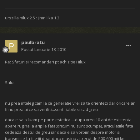
urszilla hilux 2.5 : jimnilika 1.3
paulbratu
Postat
Ianuarie 18, 2010
Re: Sfaturi si recomandari pt achizitie Hilux
Salut,
nu prea inteleg cam la ce generatie vrei sa te orientezi dar oricare ar
fi nu prea ai ce sa verifici...sunt fiabile si cad greu
daca e sa o luam pe parte estetica ....dupa vreo 10 ani de existenta
apare rugina la aripile fata(oricum nu sunt scumpe), articulatiile fata
cedeaza destul de greu iar daca e sa vorbim despre motor si
transmisie fa-ti griji doar daca masina a trecut de 500-600 mii km.