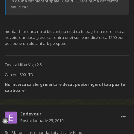
in dauna diff blocant spate? Cea cu 3.0 are numa diff central
sau cum?
merita chiar daca nu ai blocant,nu cred ca te bagi tu la extrem sa ai
nevoie, dar daca gresesc, contra unei sume modice circa 1200 eur ii
poti pune un blocant arb pe spate,
Toyota Hilux Vigo 2.5
Can Am 800 LTD
Nu incerca sa alergi mai tare decat poate ingerul tau pazitor
sa zboare
Endevour
Postat
Ianuarie 25, 2010
Re: Sfaturi si recomandari pt achizitie Hilux