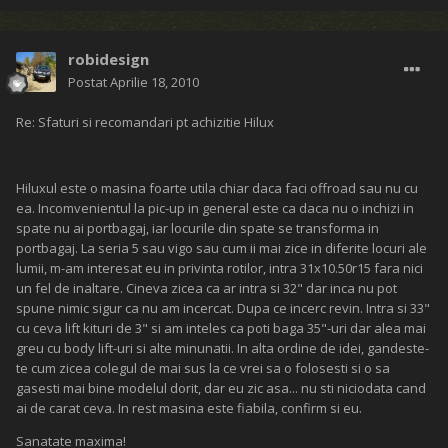
robidesign
Postat
Aprilie 18, 2010
Re: Sfaturi si recomandari pt achizitie Hilux
Hiluxul este o masina foarte utila chiar daca faci offroad sau nu cu
ea. Incomvenientul la pic-up in general este ca daca nu o inchizi in
spate nu ai portbagaj, iar locurile din spate se transforma in
portbagaj. La seria 5 sau vigo sau cum ii mai zice in diferite locuri ale
lumii, m-am interesat eu in privinta rotilor, intra 31x10.50r15 fara nici
un fel de inaltare. Cineva zicea ca ar intra si 32" dar inca nu pot
spune nimic sigur ca nu am incercat. Dupa ce incerc revin. Intra si 33"
cu ceva lift kituri de 3" si am inteles ca poti baga 35"-uri dar alea mai
greu cu body lift-uri si alte minunatii. In alta ordine de idei, gandeste-
te cum zicea colegul de mai sus la ce vrei sa o folosesti si o sa
gasesti mai bine modelul dorit, dar eu zic asa... nu sti niciodata cand
ai de carat ceva. In rest masina este fiabila, confirm si eu.
Sanatate maxima!