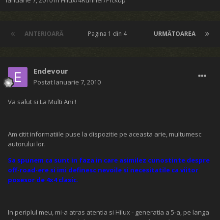
Ianuarie 7, 2010
în
Hilux/4Runner/Pickup
ANTERIOARĂ
Pagina 1 din 4
URMĂTOAREA
Endevour
Postat
Ianuarie 7, 2010
Va salut si La Multi Ani !
Am citit informatiile puse la dispozitie pe aceasta arie, multumesc
autorului lor.
Sa spunem ca sunt in faza in care asimilez cunostinte despre
off-road-ere si imi definesc nevoile si necesitatile ca viitor
posesor de 4x4 clasic.
In periplul meu, mi-a atras atentia si Hilux - generatia a 5-a, pe langa