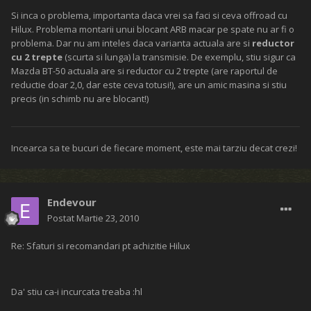
Si inca o problema, importanta daca vrei sa faci si ceva offroad cu
Hilux. Problema montarii unui blocant ARB macar pe spate nu ar fi o
problema. Dar nu am inteles daca varianta actuala are si
reductor
cu 2 trepte
(scurta si lunga) la transmisie. De exemplu, stiu sigur ca
Mazda BT-50 actuala are si reductor cu 2 trepte (are raportul de
reductie doar 2,0, dar este ceva totusi!), are un amic masina si stiu
precis (in schimb nu are blocant!)
Incearca sa te bucuri de fiecare moment, este mai tarziu decat crezi!
Endevour
Postat
Martie 23, 2010
Re: Sfaturi si recomandari pt achizitie Hilux
Da' stiu ca-i incurcata treaba :hl