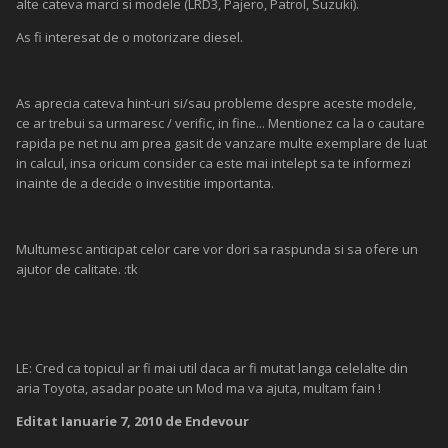
alte cateva marci si modele (LRD3, Pajero, Patrol, Suzuki).
As fi interesat de o motorizare diesel.
As aprecia cateva hint-uri si/sau probleme despre aceste modele,
ce ar trebui sa urmaresc / verific, in fine... Mentionez ca la o cautare
rapida pe net nu am prea gasit de vanzare multe exemplare de luat
in calcul, insa oricum consider ca este mai intelept sa te informezi
inainte de a decide o investitie importanta.
Multumesc anticipat celor care vor dori sa raspunda si sa ofere un
ajutor de calitate. :tk
LE: Cred ca topicul ar fi mai util daca ar fi mutat langa celelalte din
aria Toyota, asadar poate un Mod ma va ajuta, multam fain !
Editat
Ianuarie 7, 2010
de Endevour