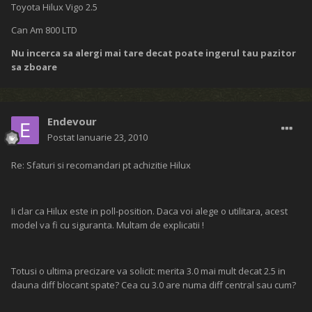
Toyota Hilux Vigo 2.5
Can Am 800 LTD
Nu incerca sa alergi mai tare decat poate ingerul tau pazitor
sa zboare
Endevour
Postat
Ianuarie 23, 2010
Re: Sfaturi si recomandari pt achizitie Hilux
Ii clar ca Hilux este in poll-position. Daca voi alege o utilitara, acest
model va fi cu siguranta. Multam de explicatii !
Totusi o ultima precizare va solicit: merita 3.0 mai mult decat 2.5 in
dauna diff blocant spate? Cea cu 3.0 are numa diff central sau cum?