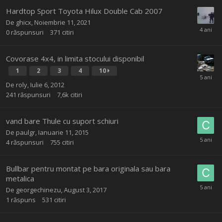
Hardtop Sport Toyota Hilux Double Cab 2007
De
ghicx
,
Noiembrie 11, 2021
0
răspunsuri
371
citiri
Covorase 4x4, in limita stocului disponibil
1
2
3
4
10
De
roly
,
Iulie 6, 2012
241
răspunsuri
7,6k
citiri
vand bare Thule cu suport schiuri
De
paulgr
,
Ianuarie 11, 2015
4
răspunsuri
755
citiri
Bullbar pentru montat pe bara originala sau bara
metalica
De
georgechinezu
,
August 3, 2017
1
răspuns
531
citiri