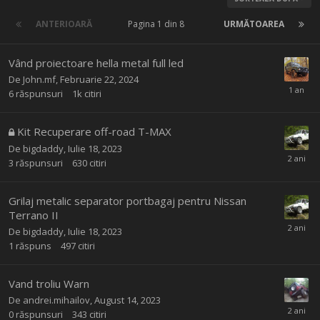
ANTERIOARĂ
Pagina 1 din 8
URMĂTOAREA
Vând proiectoare hella metal full led
De
John.mf
,
Februarie 22, 2024
6
răspunsuri
1k
citiri
Kit Recuperare off-road T-MAX
De
bigdaddy
,
Iulie 18, 2023
3
răspunsuri
630
citiri
Grilaj metalic separator portbagaj pentru Nissan
Terrano II
De
bigdaddy
,
Iulie 18, 2023
1
răspuns
497
citiri
Vand troliu Warn
De
andrei.mihailov
,
August 14, 2023
0
răspunsuri
343
citiri