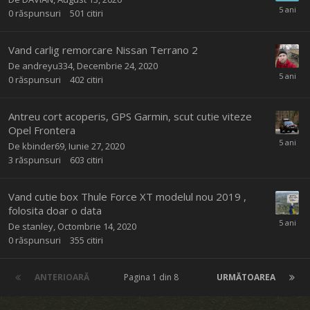
0
răspunsuri
501
citiri
Vand carlig remorcare Nissan Terrano 2
De
andreyu334
,
Decembrie 24, 2020
0
răspunsuri
402
citiri
Antreu cort acoperis, GPS Garmin, scut cutie viteze
Opel Frontera
De
kbinder69
,
Iunie 27, 2020
3
răspunsuri
603
citiri
Vand cutie box Thule Force XT modelul nou 2019 ,
folosita doar o data
De
stanley
,
Octombrie 14, 2020
0
răspunsuri
355
citiri
ANTERIOARĂ
Pagina 1 din 8
URMĂTOAREA