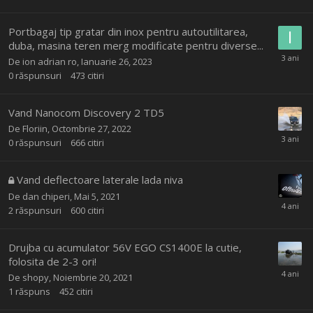
Portbagaj tip gratar din inox pentru autoutilitarea,
duba, masina teren merg modificate pentru diverse...
De
ion adrian ro
,
Ianuarie 26, 2023
0
răspunsuri
473
citiri
Vand Nanocom Discovery 2 TD5
De
Floriin
,
Octombrie 27, 2022
0
răspunsuri
666
citiri
Vand deflectoare laterale lada niva
De
dan chiperi
,
Mai 5, 2021
2
răspunsuri
600
citiri
Drujba cu acumulator 56V EGO CS1400E la cutie,
folosita de 2-3 ori!
De
shopy
,
Noiembrie 20, 2021
1
răspuns
452
citiri