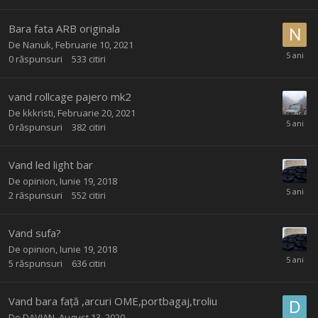
Bara fata ARB originala
De
Nanuk
,
Februarie 10, 2021
0
răspunsuri
533
citiri
vand rollcage pajero mk2
De
kkkristi
,
Februarie 20, 2021
0
răspunsuri
382
citiri
Vand led light bar
De
opinion
,
Iunie 19, 2018
2
răspunsuri
552
citiri
Vand sufa?
De
opinion
,
Iunie 19, 2018
5
răspunsuri
636
citiri
Vand bara față ,arcuri OME,portbagaj,troliu
De
DAVIAN
,
August 13, 2020