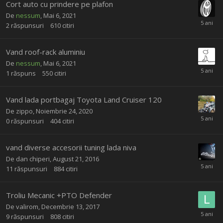
Cort auto cu prindere pe plafon
De
nessum
,
Mai 6, 2021
2
răspunsuri
610
citiri
Vand roof-rack aluminiu
De
nessum
,
Mai 6, 2021
1
răspuns
550
citiri
Vand lada portbagaj Toyota Land Cruiser 120
De
zippo
,
Noiembrie 24, 2020
0
răspunsuri
404
citiri
vand diverse accesorii tuning lada niva
De
dan chiperi
,
August 21, 2016
11
răspunsuri
884
citiri
Troliu Mecanic +PTO Defender
De
valirom
,
Decembrie 13, 2017
9
răspunsuri
808
citiri