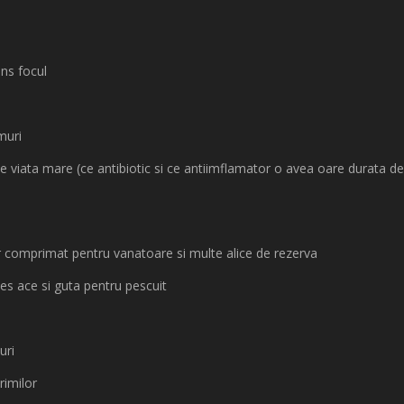
ins focul
muri
viata mare (ce antibiotic si ce antiimflamator o avea oare durata d
r comprimat pentru vanatoare si multe alice de rezerva
les ace si guta pentru pescuit
uri
rimilor