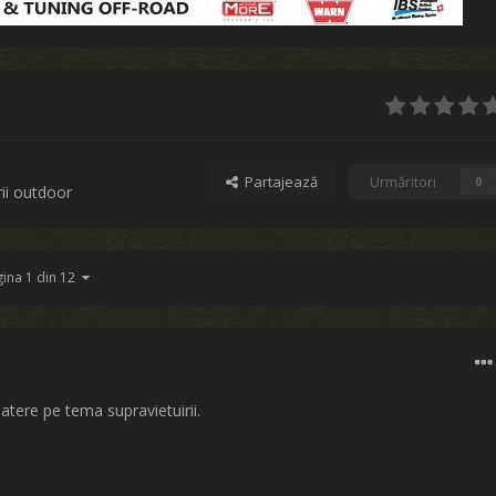
Partajează
Urmăritori
0
ii outdoor
gina 1 din 12
atere pe tema supravietuirii.