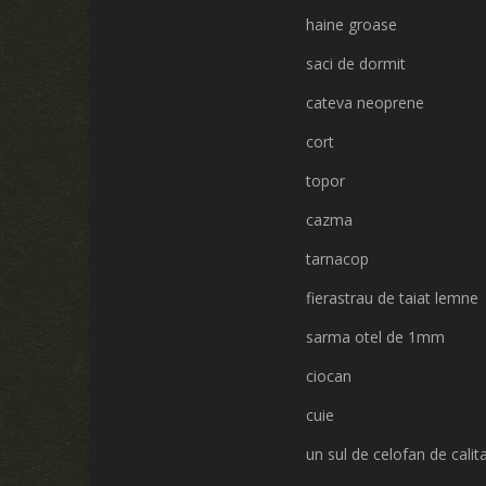
haine groase
saci de dormit
cateva neoprene
cort
topor
cazma
tarnacop
fierastrau de taiat lemne
sarma otel de 1mm
ciocan
cuie
un sul de celofan de calit