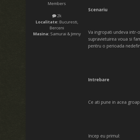
Members
Scenariu
2k
Localitate:
Bucuresti,
Berceni
Va ingropati undeva intr-o
Masina:
Samurai & Jimny
supravietuirea voua si fami
pentru o perioada nedefin
Intrebare
Ce ati pune in acea groap
Incep eu primul: