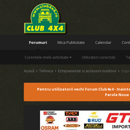
Forumuri
Mica Publicitate
Calendar
Cont
Curentele mele activitate
Utilizatori conectați
Ta
Acasă
Tehnica
Echipamente si accesorii outdoor
Supr
Pentru utilizatorii vechi Forum Club4x4 - Inaint
Parola Noua 