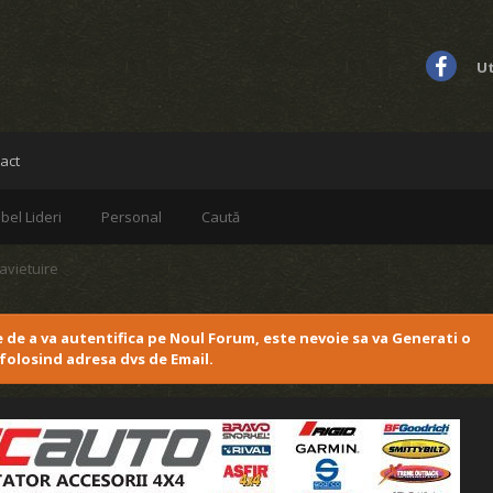
Ut
act
bel Lideri
Personal
Caută
avietuire
e de a va autentifica pe Noul Forum, este nevoie sa va Generati o
folosind adresa dvs de Email.