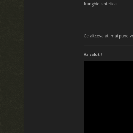
franghie sintetica
Ce altceva ati mai pune vo
Va salut !