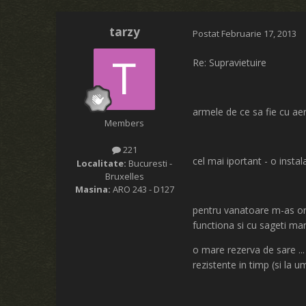
tarzy
Postat
Februarie 17, 2013
Re: Supravietuire
armele de ce sa fie cu aer
Members
221
cel mai iportant - o instal
Localitate:
Bucuresti -
Bruxelles
Masina:
ARO 243 - D127
pentru vanatoare m-as or
functiona si cu sageti ma
o mare rezerva de sare .
rezistente in timp (si la 