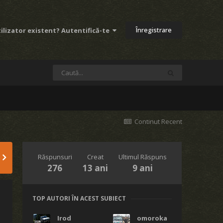
Înregistrare
ilizator existent? Autentifică-te
Continut Recent
Răspunsuri
Creat
Ultimul Răspuns
276
13 ani
9 ani
TOP AUTORI ÎN ACEST SUBIECT
Irod
omoroka