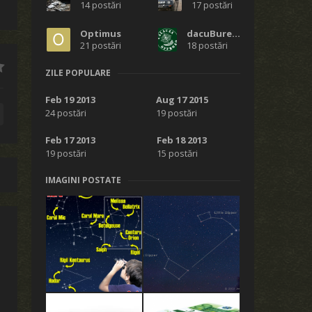
14 postări
17 postări
Optimus
dacuBurebista
21 postări
18 postări
ZILE POPULARE
Feb 19 2013
Aug 17 2015
24 postări
19 postări
Feb 17 2013
Feb 18 2013
19 postări
15 postări
IMAGINI POSTATE