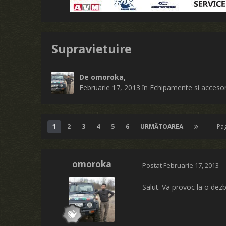
Supravietuire
De
omoroka
,
Februarie 17, 2013
în
Echipamente si accesor
1
2
3
4
5
6
URMĂTOAREA
Pa
omoroka
Postat
Februarie 17, 2013
Salut. Va provoc la o dezb