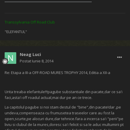
marx5
Postat
Iunie 8, 2014
Re: Etapa a III-a OFF-ROAD MURES TROPHY 2014, Editia a XII-a
Am ajuns si noi acasa cu bine dupa o etapa care sa sfarsit nu prea
fericit pentru noi(2 anvelope taiate rau bune de aruncat,2
amortizoare,una bucata geam ,una bucata usa si un stop)dar cu un
traseu frumos si foarte tehnic(fara prea multa alergatura),felicitari
organizatorilor si tuturor participantilor si in special castigatorilor !
Transsylvania Off Road Club
"ELEFANTUL"
marx5
Postat
Iunie 8, 2014