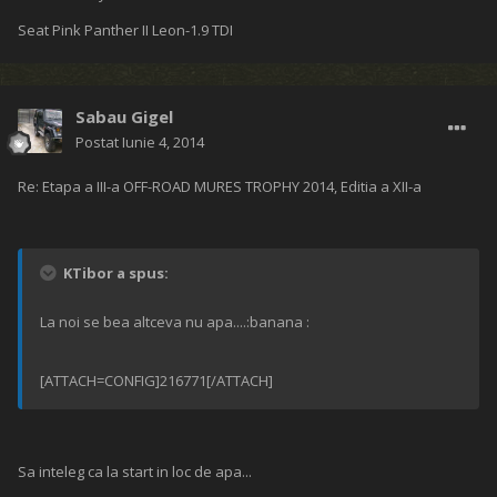
Editat
Iunie 4, 2014
de KTibor
oube_la
Postat
Iunie 4, 2014
Re: Etapa a III-a OFF-ROAD MURES TROPHY 2014, Editia a XII-a
KTibor a spus:
La noi se bea altceva nu apa....:banana :
[ATTACH=CONFIG]216771[/ATTACH]