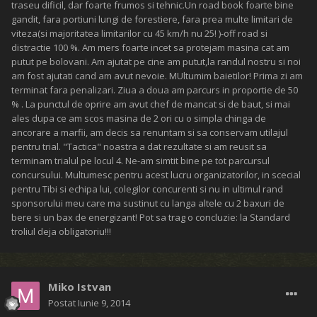
Re: Etapa a III-a OFF-ROAD MURES TROPHY 2014, Editia a XII-a
Punctul de control si odihna de la Standard in ziua 1:
oube_la
Postat
Iunie 9, 2014
Re: Etapa a III-a OFF-ROAD MURES TROPHY 2014, Editia a XII-a
Am ajuns si eu acasa
La mures ca intotdeauna despre organizare si trasee( dure, foarte
dure) doar nota 10 se poate spune
Cred ca cel mai multe loc 4 am luat in 5 ani de offroad, La mures,
oricum, a fost o etapa reusita din punctul meu de vedere, dupa o