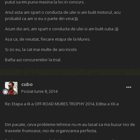
[ATTACH=CONFIG]216771[/ATTACH]
Sa inteleg ca la start in loc de apa...
Membru club GTC Motosport:
nicu22
Postat
Iunie 8, 2014
Re: Etapa a III-a OFF-ROAD MURES TROPHY 2014, Editia a XII-a
Am fost si m-am intors:)))
La fel ca si cu doi ani in urma , Muresul mi-a lasat o amintire de
neuitat.