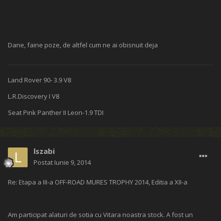
Editat
Iunie 8, 2014
de KTibor
KTibor
Postat
Iunie 8, 2014
Re: Etapa a III-a OFF-ROAD MURES TROPHY 2014, Editia a XII-a
O parte din organizatori si arbitrii federali:
privind prima troliere de la Open :grin::
KTibor
Postat
Iunie 8, 2014