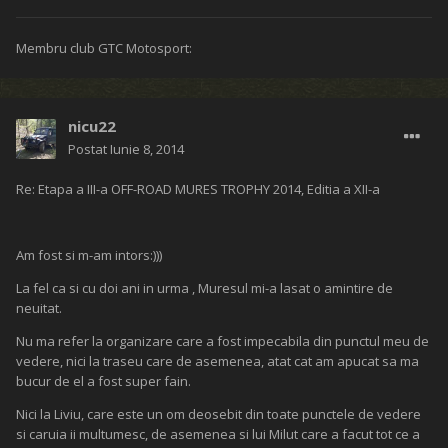
Arata bine, noi in jur de ora 13 suntem acolo
Land Rover 90- 3.9 V8
L.R.Discovery I V8
Seat Pink Panther II Leon-1.9 TDI
Sabau Gigel
Postat
Iunie 4, 2014
Re: Etapa a III-a OFF-ROAD MURES TROPHY 2014, Editia a XII-a
KTibor a spus:
La noi se bea altceva nu apa....:banana :