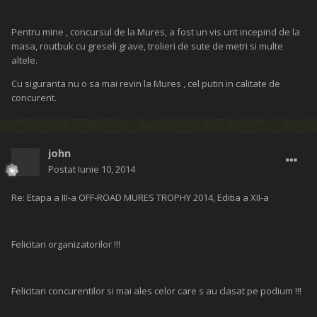
oube_la
Postat
Iunie 9, 2014
Re: Etapa a III-a OFF-ROAD MURES TROPHY 2014, Editia a XII-a
adailton92 a spus:
Spectacol deplin la Ibanesti(Mures) Off-Road Trophy:
Dane, faine poze, de altfel cum ne ai obisnuit deja