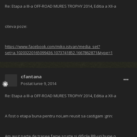
roata care a plecat singura la ultime 10 pozitie in ziua 1, am reusit sa
o reparam cumva ca sa terminam ziua respectiva, tot am fost a 4
sau. 5 masina care a ajuns la finish, sambata de dimineata am aflat
ca am avut o parasirea de traseu, eh... Sambata am pornit pe 7 si am
reusit sa ajungem a4 masina terminand asa in clasament tot pe 4,
trialul nu me a iesit, din pacat, eroare de calculatia, dar dupa aia mi
am revensat in trialul de la extrem facand a 2 cel mai bun timp, curat,
si fara emotii
Multumesc familia iernean si toata familia Mureseana, sunteti o
echipa frumoasa si deosebita
Sigur ne vedem anii urmatorii la voi
Felicitarii concurentilor, in special cei premianti, si o felicitare special
la Clubul Transsylvania Offroad Club, ca a luat loc 1 si 2 la standard
loc 1, 2 si 4 la open si loc 6 la extrem si cei care nu au punctat din
clubul nostru, bravo ca ati participat, fara sa abandonati
Bafta si la mai mare