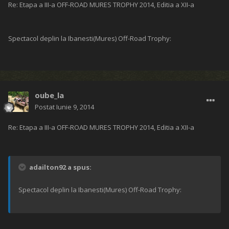
Extrem general:
Extrem trial:
KTibor
Postat
Iunie 8, 2014
Re: Etapa a III-a OFF-ROAD MURES TROPHY 2014, Editia a XII-a
Cateva instantanee luate pe o portiune mai interesanta din traseul
din ziua 1 de la Standard: