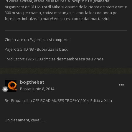
Nu ma refer la organizare care a fost impecabila din punctul meu de
vedere, nici la traseu care de asemenea, atat cat am apucat sa ma
bucur de el a fost super fain.
Nici la Liviu, care este un om deosebit din toate punctele de vedere
si caruia ii multumesc, de asemenea si lui Milut care a facut tot ce a
putut sa imi puna masina la loc in concurs.
Anul asta am spart o conducta de ulei si am bulit motorul, acu
probabil ca am si eu o parte din vina:))).
Acum doi ani, am spart o conducta de ulei si am bulit cutia.:)))
Asa ca, de neuitat, fiecare etapa de la Mures.
Si zic eu, la cat mai multe de aici incolo
Bafta azi concurentilor la trial.
cubo
Postat
Iunie 8, 2014