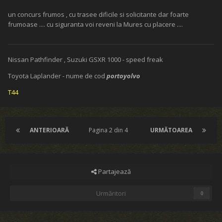
Land Rover 90- 3.9 V8
L.R.Discovery I V8
Seat Pink Panther II Leon-1.9 TDI
lszabi
Postat
Iunie 9, 2014
Re: Etapa a III-a OFF-ROAD MURES TROPHY 2014, Editia a XII-a
Am participat alaturi de sotia cu Vitara noastra stock. A fost un
traseu dificil, dar foarte frumos si tehnic.Un road book foarte bine
gandit, fara portiuni lungi de forestiere, fara prea multe limitari de
viteza(si majoritatea limitarilor cu 45 km/h nu 25! )-off road si
distractie 100 %. Am mers foarte incet sa protejam masina cat am
putut pe bolovani. Am ajutat pe cine am putut,la randul nostru si noi