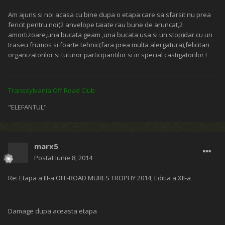
Re: Etapa a III-a OFF-ROAD MURES TROPHY 2014, Editia a XII-a
Un clasament, ceva? .....
"Do nothing, be nothing, say nothing ...and you will avoid criticism"
Disco 2, TD5 HSE, 02
Vali ava
Postat
Iunie 8, 2014
Re: Etapa a III-a OFF-ROAD MURES TROPHY 2014, Editia a XII-a
Trasee frumoase si cam atat