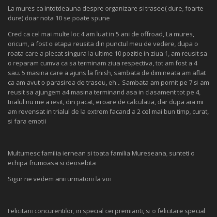
"ELEFANTUL"
Neag Luci
Postat
Iunie 8, 2014
Re: Etapa a III-a OFF-ROAD MURES TROPHY 2014, Editia a XII-a
Urita treaba elefantule!!!pagube substantiale din pacate,dar ce sa'i
faci,asta'i off roadul actual,mai dur pe an ce trece.
La capitolul pagube si noi stam destul de "bine",din pacate!dar ,pe
undeva,compenseaza cu frumusetea traseelor care au fost la
open,scurte,pe alocuri dure,dar tehnice.fara a incerca sa'i "perii"pe
liviu si clubul de la mures,doresc sa'i felicit si sa le aduc multumirii pt
efortul depus in reusita acestei etape.Felicitarii pt baieti de la
transsylvania off road,care si la aceasta etapa ,au fost in top!!!bravo
baieti!!!