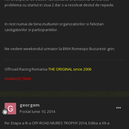
Pedro
Editat
Iunie 9, 2014
de oube_la
Land Rover 90- 3.9 V8
L.R.Discovery I V8
Seat Pink Panther II Leon-1.9 TDI
adailton92
Postat
Iunie 9, 2014
Re: Etapa a III-a OFF-ROAD MURES TROPHY 2014, Editia a XII-a
Spectacol deplin la Ibanesti(Mures) Off-Road Trophy: