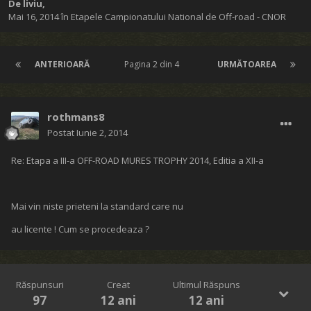
De
liviu
,
Mai 16, 2014
în
Etapele Campionatului National de Off-road - CNOR
ANTERIOARĂ
Pagina 2 din 4
URMĂTOAREA
rothmans8
Postat
Iunie 2, 2014
Re: Etapa a III-a OFF-ROAD MURES TROPHY 2014, Editia a XII-a
Mai vin niste prieteni la standard care nu
au licente ! Cum se procedeaza ?
Răspunsuri
Creat
Ultimul Răspuns
97
12 ani
12 ani