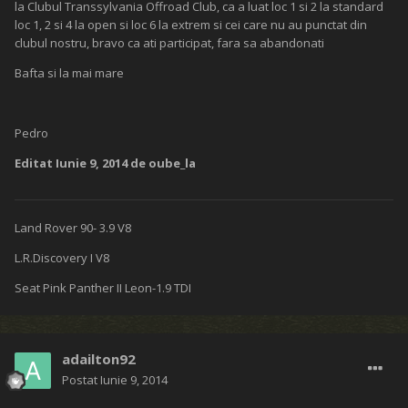
KTibor
Postat
Iunie 8, 2014
Re: Etapa a III-a OFF-ROAD MURES TROPHY 2014, Editia a XII-a
Clasamente:
Standard general:
Standard trial:
Open general:
Open trial: