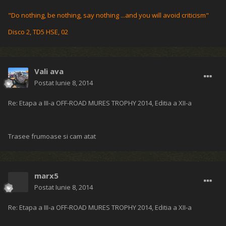
Re: Etapa a III-a OFF-ROAD MURES TROPHY 2014, Editia a XII-a
Din pacate, ceva probleme tehnice nu m-au lasat sa ma bucur nici de
traseele frumoase, nici de organizarea perfecta.
Pt clasa extrem, etapa de la Mures a inceput cu o gramada
organizata de Dl Liviu si dl Miko si anume de la cioata de start azimut
300 m sus pe coama, cativa m stanga, si apoi la loc comanda pe
forestier. Imbulzeala mare! Am si ceva poze dar mai tarziu!
Cine n-are un Pajero, sa-si cumpere!
Pajero 2.5 TD '93 - Buburuza is back!
Ford Escort 1976 1300 cmc se dezmembreaza sau vinde
bogthebat
Postat
Iunie 8, 2014