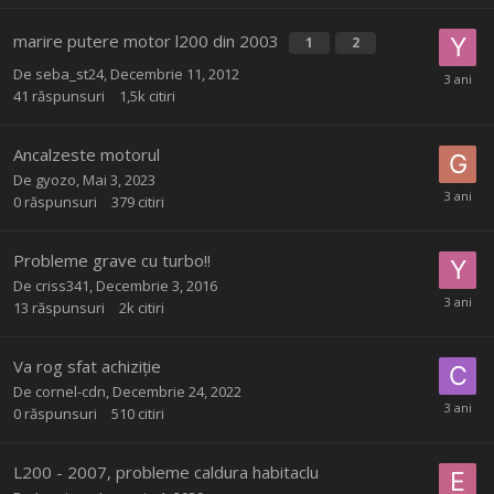
marire putere motor l200 din 2003
1
2
De
seba_st24
,
Decembrie 11, 2012
41
răspunsuri
1,5k
citiri
Ancalzeste motorul
De
gyozo
,
Mai 3, 2023
0
răspunsuri
379
citiri
Probleme grave cu turbo!!
De
criss341
,
Decembrie 3, 2016
13
răspunsuri
2k
citiri
Va rog sfat achiziție
De
cornel-cdn
,
Decembrie 24, 2022
0
răspunsuri
510
citiri
L200 - 2007, probleme caldura habitaclu