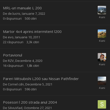
MRL-uri manuale L 200
De
de.lucris
,
Ianuarie 7, 2022
0
răspunsuri
500
citiri
Martor 4x4 aprins intermitent l200
De
evo
,
Ianuarie 10, 2011
22
răspunsuri
3,3k
citiri
Portavionul
De
RZV
,
Decembrie 4, 2020
16
răspunsuri
1,8k
citiri
Pareri Mitsubishi L200 sau Nissan Pathfinder
De
Cornel cdn
,
Decembrie 5, 2021
0
răspunsuri
596
citiri
Posesori l 200 strada anul 2004
De
SilviuVlad
,
Octombrie 27, 2021