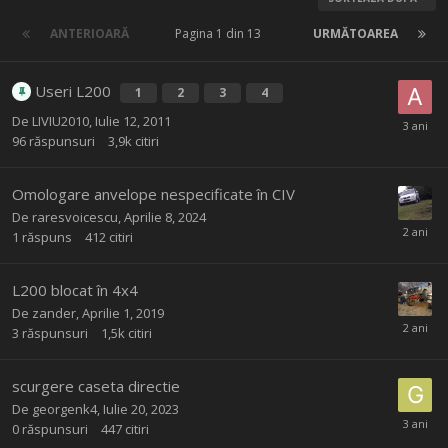
ANTERIOARĂ
Pagina 1 din 13
URMĂTOAREA
Useri L200
1
2
3
4
De
LIVIU2010
,
Iulie 12, 2011
96
răspunsuri
3,9k
citiri
Omologare anvelope nespecificate în CIV
De
raresvoicescu
,
Aprilie 8, 2024
1
răspuns
412
citiri
L200 blocat în 4x4
De
zander
,
Aprilie 1, 2019
3
răspunsuri
1,5k
citiri
scurgere caseta directie
De
georgenk4
,
Iulie 20, 2023
0
răspunsuri
447
citiri