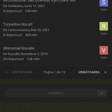
De
Simileanu
,
Iunie 11, 2021
4
răspunsuri
546
citiri
Torpedou blocat!
De
raresvoicescu
,
Mai 30, 2021
0
răspunsuri
424
citiri
diferential blocabil...
De
buzu89
,
Noiembrie 3, 2014
20
răspunsuri
2,6k
citiri
ANTERIOARĂ
Pagina 1 din 13
URMĂTOAREA
Urmăritori
0