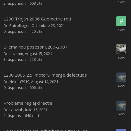
2
răspunsuri
608
citiri
L200 Trojan 2006 Geometrie roti
De
PatrolLoger
,
Octombrie 23, 2021
0
răspunsuri
450
citiri
Dilema nou posesor L200-2007
De
suzimm
,
August 15, 2021
3
răspunsuri
528
citiri
L200.2005 2.5, motorul merge defectuos
De
Nelutu7919
,
August 14, 2021
0
răspunsuri
606
citiri
Probleme reglaj directie
De
Lauviah
,
Iulie 16, 2021
1
răspuns
640
citiri
Reconditionat sau schimbat injectoare Iasi