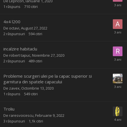
De
Lepricon
,
Ianuarie 1, 2020
1
răspuns
710
citiri
4x4 l200
De
octavi
,
August 27, 2022
2
răspunsuri
594
citiri
incalzire habitaclu
De
robert tapuc
,
Noiembrie 27, 2020
2
răspunsuri
489
citiri
Probleme scurgeri ulei pe la capac superior si
garnitura din spatele capacului
De
zavex
,
Octombrie 13, 2020
1
răspuns
549
citiri
Troliu
De
raresvoicescu
,
Februarie 9, 2022
3
răspunsuri
1,1k
citiri