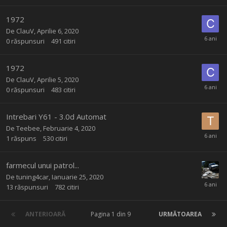
1972
De
ClauV
,
Aprilie 6, 2020
0
răspunsuri
491
citiri
1972
De
ClauV
,
Aprilie 5, 2020
0
răspunsuri
483
citiri
Intrebari Y61 - 3.0d Automat
De
Teebee
,
Februarie 4, 2020
1
răspuns
530
citiri
farmecul unui patrol...
De
tuning4car
,
Ianuarie 25, 2020
13
răspunsuri
782
citiri
ANTERIOARĂ
Pagina 1 din 9
URMĂTOAREA