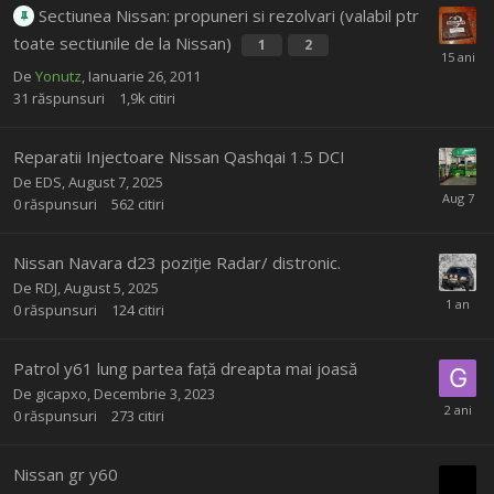
Sectiunea Nissan: propuneri si rezolvari (valabil ptr
toate sectiunile de la Nissan)
1
2
De
Yonutz
,
Ianuarie 26, 2011
31
răspunsuri
1,9k
citiri
Reparatii Injectoare Nissan Qashqai 1.5 DCI
De
EDS
,
August 7, 2025
0
răspunsuri
562
citiri
Nissan Navara d23 poziție Radar/ distronic.
De
RDJ
,
August 5, 2025
0
răspunsuri
124
citiri
Patrol y61 lung partea față dreapta mai joasă
De
gicapxo
,
Decembrie 3, 2023
0
răspunsuri
273
citiri
Nissan gr y60