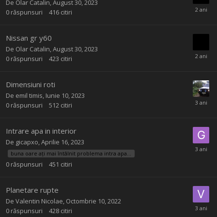
De
Olar Catalin
,
August 30, 2023
0
răspunsuri
416
citiri
Nissan gr y60
De
Olar Catalin
,
August 30, 2023
0
răspunsuri
423
citiri
Dimensiuni roti
De
emil timis
,
Iunie 10, 2023
0
răspunsuri
512
citiri
Intrare apa in interior
De
gicapxo
,
Aprilie 16, 2023
buna oare ați mai întâlnit problema intra apa pe ambele părți și pasager și șofer am verificat dar nu îmi pot da seama ca nu se vede
0
răspunsuri
451
citiri
Planetare rupte
De
Valentin Nicolae
,
Octombrie 10, 2022
0
răspunsuri
428
citiri