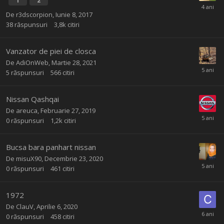
1
2
De
r3dscorpion
,
Iunie 8, 2017
38
răspunsuri
3,8k
citiri
Vanzator de piei de closca
De
AdiOnWeb
,
Martie 28, 2021
5
răspunsuri
566
citiri
Nissan Qashqai
De
areuca
,
Februarie 27, 2019
0
răspunsuri
1,2k
citiri
Bucsa bara panhart nissan
De
misuX90
,
Decembrie 23, 2020
0
răspunsuri
461
citiri
1972
De
ClauV
,
Aprilie 6, 2020
0
răspunsuri
458
citiri