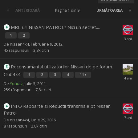
ANTERIOARĂ
Pagina 1 din 9
URMĂTOAREA
MRL-uri NISSAN PATROL? Nici un secret....
1
2
De
nissan4x4
,
Februarie 9, 2012
45
răspunsuri
3,8k
citiri
Recensamantul utilizatorilor Nissan de pe forum
Club4x4
1
2
3
4
11
De
Yonutz
,
Iulie 5, 2011
259
răspunsuri
7,8k
citiri
INFO Rapoarte si Reductii transmisie pt Nissan
Patrol
De
nissan4x4
,
Iunie 29, 2016
8
răspunsuri
2,8k
citiri