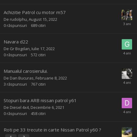
Achizitie Patrol cu motor m57
De
rudolphu
,
August 15, 2022
0
răspunsuri
689
citiri
Navara d22
De
Gr Bogdan
,
Iulie 17, 2022
0
răspunsuri
572
citiri
Manualul carosierului.
De
Dan Bucuras
,
Februarie 8, 2022
3
răspunsuri
767
citiri
Stopuri bara ARB nissan patrol y61
De
Diesel 4x4
,
Decembrie 6, 2021
0
răspunsuri
458
citiri
Roti pe 33 trecute in carte Nissan Patrol y60 ?