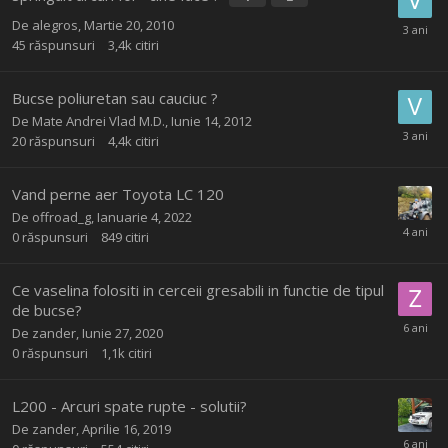
De
alegros
,
Martie 20, 2010
45
răspunsuri
3,4k
citiri
Bucse poliuretan sau cauciuc ?
De
Mate Andrei Vlad M.D.
,
Iunie 14, 2012
20
răspunsuri
4,4k
citiri
Vand perne aer Toyota LC 120
De
offroad_g
,
Ianuarie 4, 2022
0
răspunsuri
849
citiri
Ce vaselina folositi in cerceii gresabili in functie de tipul
de bucse?
De
zander
,
Iunie 27, 2020
0
răspunsuri
1,1k
citiri
L200 - Arcuri spate rupte - solutii?
De
zander
,
Aprilie 16, 2019