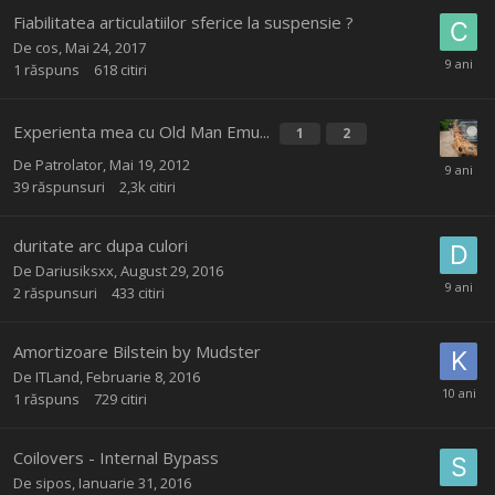
Fiabilitatea articulatiilor sferice la suspensie ?
De
cos
,
Mai 24, 2017
1
răspuns
618
citiri
Experienta mea cu Old Man Emu...
1
2
De
Patrolator
,
Mai 19, 2012
39
răspunsuri
2,3k
citiri
duritate arc dupa culori
De
Dariusiksxx
,
August 29, 2016
2
răspunsuri
433
citiri
Amortizoare Bilstein by Mudster
De
ITLand
,
Februarie 8, 2016
1
răspuns
729
citiri
Coilovers - Internal Bypass
De
sipos
,
Ianuarie 31, 2016