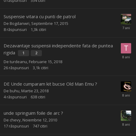
0
răspunsuri
554
citiri
Suspensie vitara cu punti de patrol
De
Bogdanwri
,
Septembrie 17, 2015
8
răspunsuri
1,3k
citiri
Dezavantaje suspensii independente fata de puntea
rigida
1
2
De
turdeanu
,
Februarie 15, 2018
26
răspunsuri
3,1k
citiri
DE Unde cumparam kit bucse Old Man Emu ?
De
buhu
,
Martie 23, 2018
4
răspunsuri
638
citiri
unde springuim foile de arc ?
De
chevy
,
Noiembrie 12, 2010
17
răspunsuri
747
citiri