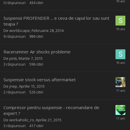
0
răspunsuri
434
citiri
Suspensii PROFENDER ... e ceva de capul lor sau sunt
teapa ?
De
worldscape
,
Februarie 28, 2014
9
răspunsuri
984
citiri
Racerunnner Air shocks probleme
De
pinti
,
Martie 7, 2015
3
răspunsuri
596
citiri
Suspensie stock versus aftermarket
De
jnep
,
Aprilie 15, 2015
2
răspunsuri
526
citiri
Compresor pentru suspensie - recomandare de
expert ?
De
workaholic_ro
,
Aprilie 21, 2015
3
răspunsuri
417
citiri