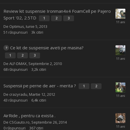
Review kit suspensie Ironman4x4 FoamCell pe Pajero
Sport '02, 2.5TD
1
2
3
De
Optimus
,
Iunie 5, 2013
51
răspunsuri
3k
citiri
Ce kit de suspensie aveti pe masina?
1
2
3
De
ALF-DMAX
,
Septembrie 2, 2010
68
răspunsuri
3,2k
citiri
Suspensii pe perne de aer - merita ?
1
2
De
crazyradu
,
Martie 12, 2012
43
răspunsuri
6,4k
citiri
AirRide , pentru ca exista .
De
CSGauto.ro
,
Septembrie 26, 2014
0
răspunsuri
367
citiri