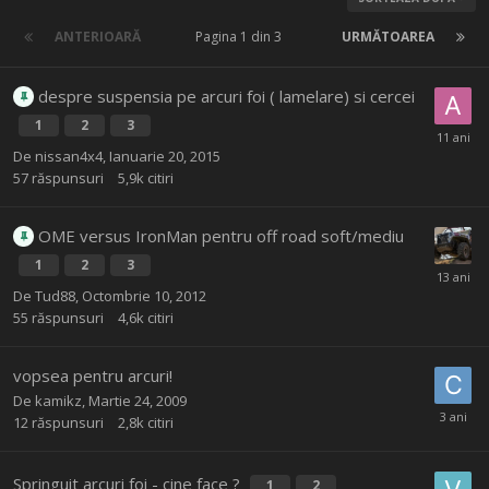
ANTERIOARĂ
Pagina 1 din 3
URMĂTOAREA
despre suspensia pe arcuri foi ( lamelare) si cercei
1
2
3
De
nissan4x4
,
Ianuarie 20, 2015
57
răspunsuri
5,9k
citiri
OME versus IronMan pentru off road soft/mediu
1
2
3
De
Tud88
,
Octombrie 10, 2012
55
răspunsuri
4,6k
citiri
vopsea pentru arcuri!
De
kamikz
,
Martie 24, 2009
12
răspunsuri
2,8k
citiri
Springuit arcuri foi - cine face ?
1
2