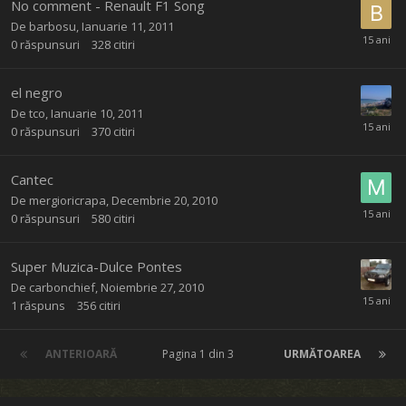
No comment - Renault F1 Song
De
barbosu
,
Ianuarie 11, 2011
0
răspunsuri
328
citiri
el negro
De
tco
,
Ianuarie 10, 2011
0
răspunsuri
370
citiri
Cantec
De
mergioricrapa
,
Decembrie 20, 2010
0
răspunsuri
580
citiri
Super Muzica-Dulce Pontes
De
carbonchief
,
Noiembrie 27, 2010
1
răspuns
356
citiri
ANTERIOARĂ
Pagina 1 din 3
URMĂTOAREA