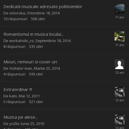
Dedicatii muzicale adresate politicienilor
De
omoroka
,
Octombrie 18, 2014
10
răspunsuri
506
citiri
Romantismul in muzica locului...
De
workaholic_ro
,
Septembrie 18, 2014
8
răspunsuri
535
citiri
Mixuri, remixuri si cover-uri
De Vizitator mao,
Martie 25, 2014
4
răspunsuri
593
citiri
Extraordinar !!!
De
kato
,
Mai 12, 2011
5
răspunsuri
521
citiri
Muzica pe alese...
De
yo2bt
,
Iunie 25, 2010