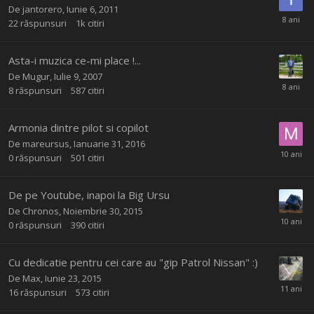
De
jantorero
,
Iunie 6, 2011
22
răspunsuri
1k
citiri
Asta-i muzica ce-mi place !...
De
Mugur
,
Iulie 9, 2007
8
răspunsuri
587
citiri
Armonia dintre pilot si copilot
De
mareursus
,
Ianuarie 31, 2016
0
răspunsuri
501
citiri
De pe Youtube, inapoi la Big Ursu
De
Chronos
,
Noiembrie 30, 2015
0
răspunsuri
390
citiri
Cu dedicatie pentru cei care au "gip Patrol Nissan" :)
De
Max
,
Iunie 23, 2015
16
răspunsuri
573
citiri