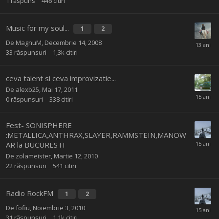
1
răspuns
446
citiri
Music for my soul...
1
2
De
MagnuM
,
Decembrie 14, 2008
33
răspunsuri
1,3k
citiri
ceva talent si ceva improvizatie...
De
alexb25
,
Mai 17, 2011
0
răspunsuri
338
citiri
Fest- SONISPHERE
:METALLICA,ANTHRAX,SLAYER,RAMMSTEIN,MANOW
AR la BUCURESTI
De
zolameister
,
Martie 12, 2010
22
răspunsuri
541
citiri
Radio RockFM
1
2
De
fofiu
,
Noiembrie 3, 2010
31
răspunsuri
1,1k
citiri