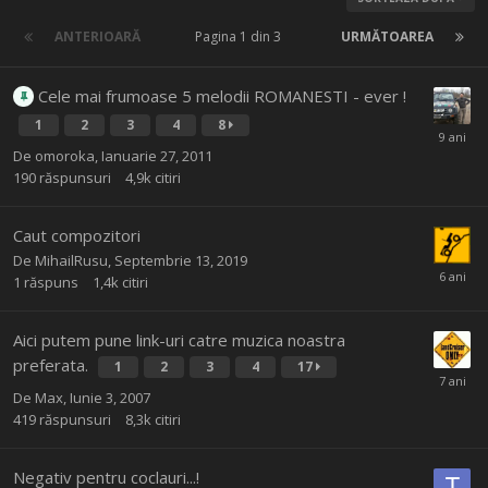
ANTERIOARĂ
Pagina 1 din 3
URMĂTOAREA
Cele mai frumoase 5 melodii ROMANESTI - ever !
1
2
3
4
8
De
omoroka
,
Ianuarie 27, 2011
190
răspunsuri
4,9k
citiri
Caut compozitori
De
MihailRusu
,
Septembrie 13, 2019
1
răspuns
1,4k
citiri
Aici putem pune link-uri catre muzica noastra
preferata.
1
2
3
4
17
De
Max
,
Iunie 3, 2007
419
răspunsuri
8,3k
citiri
Negativ pentru coclauri...!