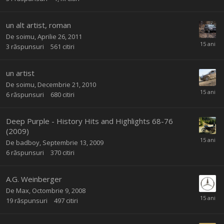
un alt artist, roman
De
soimu
,
Aprilie 26, 2011
3
răspunsuri
561
citiri
un artist
De
soimu
,
Decembrie 21, 2010
6
răspunsuri
680
citiri
Deep Purple - History Hits and Highlights 68-76
(2009)
De
badboy
,
Septembrie 13, 2009
6
răspunsuri
370
citiri
A.G. Weinberger
De
Max
,
Octombrie 9, 2008
19
răspunsuri
497
citiri