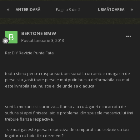
ANTERIOARĂ
Pagina 3 din 5
URMĂTOAREA
BERTONE BMW
Postat
Ianuarie 3, 2013
Re: DIY Revizie Punte Fata
toata stima pentru raspunsuri. am sunat la un amic cu magazin de
piese si a gasit toate piesele mai putin bucsa deformabila. nu mai
este livrabila sau nu stie el de unde sa o aduca?
sunt la mecanic si surpriza.... flansa aia cu 4 gauri e incarcata de
sudura si apoi finisata. aici e problema. din spusele mecanicului iimi
trebuie flansa respectiva.
- se mai gaseste piesa respectiva de cumparat sau trebuie sa iau
legatura cu baietii cu dezmem?