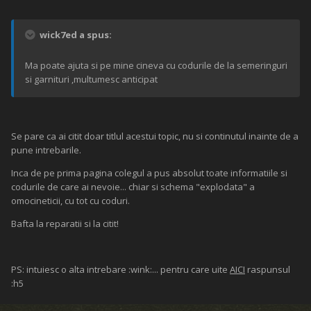
wick7ed a spus:
Ma poate ajuta si pe mine cineva cu codurile de la semeringuri
si garnituri ,multumesc anticipat
Se pare ca ai citit doar titlul acestui topic, nu si continutul inainte de a
pune intrebarile.
Inca de pe prima pagina colegul a pus absolut toate informatiile si
codurile de care ai nevoie... chiar si schema "explodata" a
omocineticii, cu tot cu coduri.
Bafta la reparatii si la citit!
PS: intuiesc o alta intrebare :wink:... pentru care uite
AICI
raspunsul
:h5