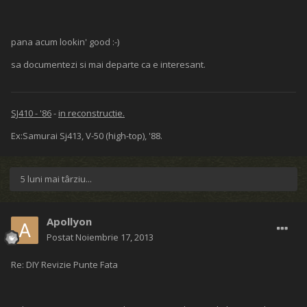
pana acum lookin' good :-)
sa documentezi si mai departe ca e interesant.
SJ410 - '86
-
in reconstructie.
Ex:Samurai Sj413, V-50 (high-top), '88.
5 luni mai târziu...
Apollyon
Postat
Noiembrie 17, 2013
Re: DIY Revizie Punte Fata