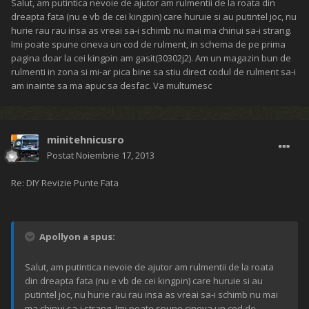
Salut, am putintica nevoie de ajutor am rulmentii de la roata din
dreapta fata (nu e vb de cei kingpin) care huruie si au putintel joc, nu
hurie rau rau insa as vreai sa-i schimb nu mai ma chinui sa-i strang.
Imi poate spune cineva un cod de rulment, in schema de pe prima
pagina doar la cei kingpin am gasit(30302j2). Am un magazin bun de
rulmenti in zona si mi-ar pica bine sa stiu direct codul de rulment sa-i
am inainte sa ma apuc sa desfac. Va multumesc
minitehnicusro
Postat
Noiembrie 17, 2013
Re: DIY Revizie Punte Fata
Apollyon a spus:
Salut, am putintica nevoie de ajutor am rulmentii de la roata
din dreapta fata (nu e vb de cei kingpin) care huruie si au
putintel joc, nu hurie rau rau insa as vreai sa-i schimb nu mai
ma chinui sa-i strang. Imi poate spune cineva un cod de