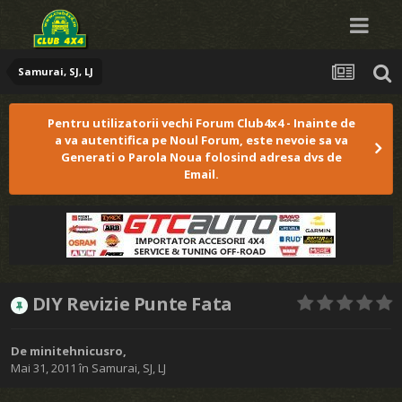
Samurai, SJ, LJ
Pentru utilizatorii vechi Forum Club4x4 - Inainte de
a va autentifica pe Noul Forum, este nevoie sa va
Generati o Parola Noua folosind adresa dvs de
Email.
DIY Revizie Punte Fata
De
minitehnicusro
,
Mai 31, 2011
în
Samurai, SJ, LJ