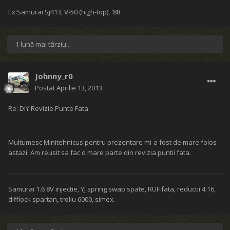
Ex:Samurai Sj413, V-50 (high-top), '88.
1 lună mai târziu...
Johnny_r0
Postat
Aprilie 13, 2013
Re: DIY Revizie Punte Fata
Multumesc Minitehnicus pentru prezentare mi-a fost de mare folos
astazi. Am reusit sa fac o mare parte din revizia puntii fata.
Samurai 1.6 8V injectie, YJ spring swap spate, RUF fata, reductii 4.16,
difflock spartan, troliu 6000, simex.