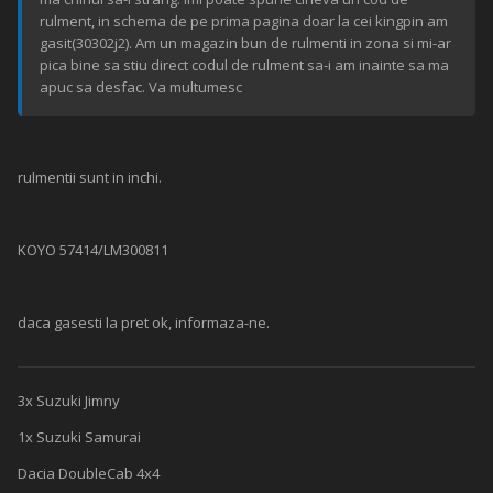
rulment, in schema de pe prima pagina doar la cei kingpin am
gasit(30302j2). Am un magazin bun de rulmenti in zona si mi-ar
pica bine sa stiu direct codul de rulment sa-i am inainte sa ma
apuc sa desfac. Va multumesc
rulmentii sunt in inchi.
KOYO 57414/LM300811
daca gasesti la pret ok, informaza-ne.
3x Suzuki Jimny
1x Suzuki Samurai
Dacia DoubleCab 4x4