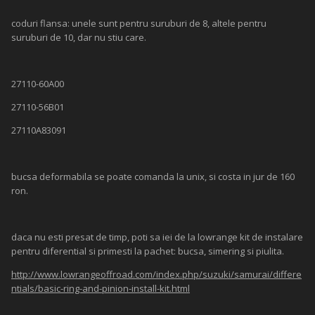
coduri flansa: unele sunt pentru suruburi de 8, altele pentru
suruburi de 10, dar nu stiu care.
27110-60A00
27110-56B01
27110A83091
bucsa deformabila se poate comanda la unix, si costa in jur de 160
ron.
daca nu esti presat de timp, poti sa iei de la lowrange kit de instalare
pentru diferential si primesti la pachet: bucsa, simering si piulita.
http://www.lowrangeoffroad.com/index.php/suzuki/samurai/differe
ntials/basic-ring-and-pinion-install-kit.html