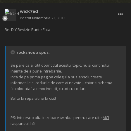
wick7ed
Postat
Noiembrie 21, 2013
Re: DIY Revizie Punte Fata
rockshox a spus:
Se pare ca ai citit doar titlul acestui topic, nu si continutul
inainte de a pune intrebarile.
Inca de pe prima pagina colegul a pus absolut toate
informatiile si codurile de care ai nevoie... chiar si schema
"explodata" a omocineticii, cu tot cu coduri.
Bafta la reparatii si la citit!
PS: intuiesc o alta intrebare :wink:... pentru care uite
AICI
raspunsul :h5