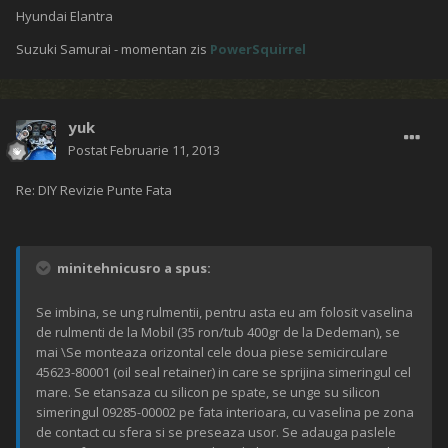
Hyundai Elantra
Suzuki Samurai - momentan zis
PowerSquirrel
yuk
Postat
Februarie 11, 2013
Re: DIY Revizie Punte Fata
minitehnicusro a spus:
Se imbina, se ung rulmentii, pentru asta eu am folosit vaselina
de rulmenti de la Mobil (35 ron/tub 400gr de la Dedeman), se
mai \Se monteaza orizontal cele doua piese semicirculare
45623-80001 (oil seal retainer) in care se sprijina simeringul cel
mare. Se etansaza cu silicon pe spate, se unge su silicon
simeringul 09285-00002 pe fata interioara, cu vaselina pe zona
de contact cu sfera si se preseaza usor. Se adauga paslele