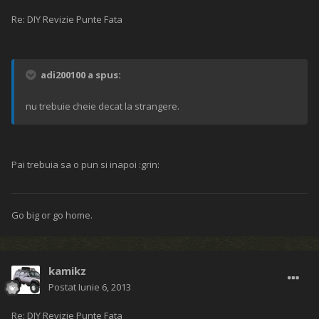
Re: DIY Revizie Punte Fata
adi200100 a spus:
nu trebuie cheie decat la strangere.
Pai trebuia sa o pun si inapoi :grin:
Go big or go home.
kamikz
Postat
Iunie 6, 2013
Re: DIY Revizie Punte Fata