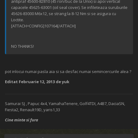
antipraf 45600-82810 (45 ron/buc de la Unix) si apoi vertical
capacele 45625-63001 (oil seal cover). Se infileteaza suruburile
45626-83000 M6x12, se strang la 8-12 Nm si se asigura cu
Loctite.
[ATTACH=CONFIG]107164[/ATTACH]
NO THANKS!
pot inlocui numai pasla aia si sa desfac numai semincercurile alea ?
Editat
Februarie 12, 2013
de yuk
Samurai SJ , Papuc 4x4, YamahaTenere, Golf4TDI, A4B7, DaciaSN,
Fiesta2, Renault19D, yaris1,33
Cine minte si fura