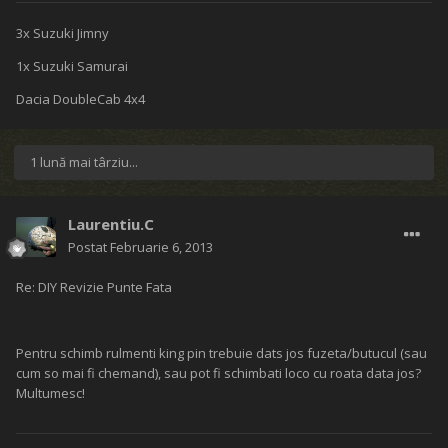
3x Suzuki Jimny
1x Suzuki Samurai
Dacia DoubleCab 4x4
1 lună mai târziu...
Laurentiu.C
Postat
Februarie 6, 2013
Re: DIY Revizie Punte Fata
Pentru schimb rulmenti king pin trebuie dats jos fuzeta/butucul (sau
cum so mai fi chemand), sau pot fi schimbati loco cu roata data jos?
Multumesc!