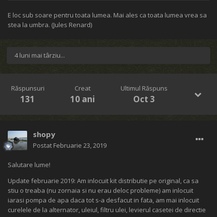
E loc sub soare pentru toata lumea. Mai ales ca toata lumea vrea sa
stea la umbra. (Jules Renard)
4 luni mai târziu...
Răspunsuri
Creat
Ultimul Răspuns
131
10 ani
Oct 3
shopy
Postat
Februarie 23, 2019
Salutare lume!
Update februarie 2019: Am inlocuit kit distributie pe original, ca sa
stiu o treaba (nu zornaia si nu erau deloc probleme) am inlocuit
iarasi pompa de apa daca tot s-a desfacut in fata, am mai inlocuit
curelele de la alternator, uleiul, filtru ulei, levierul casetei de directie