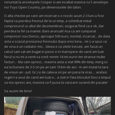
renuntat la anvelopele Cooper si am incaltat masina cu 5 anvelope
noi Toyo Open Country, pe dimensiunile din talon.
O alta chestie pe care am incercat s-o rezolv acum 2-3 luni a fost
faptul ca pierdea freonul de la un timp, a schimbat initial
compresorul cu altul din dezmembrari, asigurat fiind ca e ok, dar
pierdea la fel ca inainte. Bani aruncati! Asa ca am cumparat
compresor nou Denso, aproape 500 euro, montat, incarcat... de data
asta a scazut presiunea freonului dupa vreo luna... mi s-a spus ca
de vina e un radiator mic... Ideea e ca zilele trecute, am facut un
calcul cam cat am bagat in piese si in manopere de cand am luat
ferul si nu mi-a venit sa cred: minim 14 mii euro! Am stranse multe
facturi... Ma cam opresc... masina asta a stat 99% din timp, merg cu
ea la Dunare de 3-5 ori pe an (am 10 km de aici - m-am mutat la tara
de vreun an - jud. Gr.) si de cateva ori pe an pana la oras.... acelasi
regim l-a avut de cand am luat-o... a stat in fata blocului! Deci e timpul
sa ma opresc aici, masina va fi pusa la vanzare curand din pacate!
Sa auzim de bine!