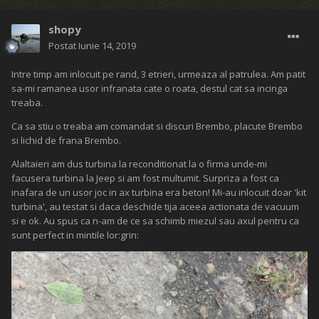
shopy
Postat
Iunie 14, 2019
Intre timp am inlocuit pe rand, 3 etrieri, urmeaza al patrulea. Am patit
sa-mi ramanea usor infranata cate o roata, destul cat sa incinga
treaba.
Ca sa stiu o treaba am comandat si discuri Brembo, placute Brembo
si lichid de frana Brembo.
Alaltaieri am dus turbina la reconditionat la o firma unde-mi
facusera turbina la Jeep si am fost multumit. Surpriza a fost ca
inafara de un usor joc in ax turbina era beton! Mi-au inlocuit doar 'kit
turbina', au testat si daca deschide tija aceea actionata de vacuum
si e ok. Au spus ca n-am de ce sa schimb miezul sau axul pentru ca
sunt perfect in mintile lor:grin: