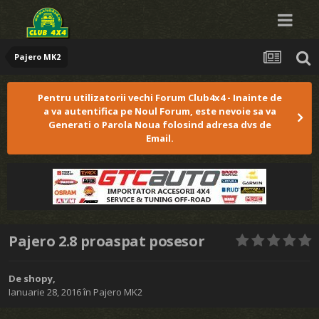
Pajero MK2
Pentru utilizatorii vechi Forum Club4x4 - Inainte de
a va autentifica pe Noul Forum, este nevoie sa va
Generati o Parola Noua folosind adresa dvs de
Email.
Pajero 2.8 proaspat posesor
De
shopy
,
Ianuarie 28, 2016
în
Pajero MK2