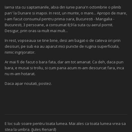
Iarna sta cu saptamanile, abia din iunie pana'n octombrie o plimb
pan' la Dunare si inapoi. In rest, un munte, o mare... Apropo de mare,
i-am facut consumul pentru prima oara, Bucuresti - Mangalia -
Bucuresti, 3 persoane, a consumat 8,9 la suta cu aerul pornit.
Desigur, prin oras ia mult mai mult...
In rest, vopseaua se tine bine, desi am bagat-o de cateva ori prin
desisuri, pe sub ea au aparut mici puncte de rugina superficiala,
nimic ingrijorator.
Ar mai fi de facut o bara fata, dar am tot amanat. Ca deh, daca pun
bara, e musai si troliu, si cum pana acum m-am descurcat fara, inca
nu m-am hotarat.
Daca apar noutati, postez.
E loc sub soare pentru toata lumea. Mai ales ca toata lumea vrea sa
stea la umbra. (Jules Renard)