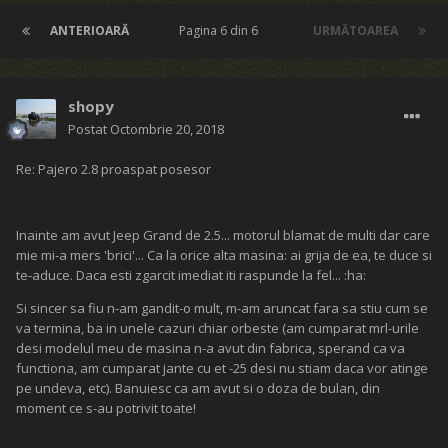
ANTERIOARĂ
Pagina 6 din 6
URMĂTOAREA
shopy
Postat
Octombrie 20, 2018
Re: Pajero 2.8 proaspat posesor
Inainte am avut Jeep Grand de 2.5... motorul blamat de multi dar care
mie mi-a mers 'brici'... Ca la orice alta masina: ai grija de ea, te duce si
te-aduce. Daca esti zgarcit imediat iti raspunde la fel... :ha:
Si sincer sa fiu n-am gandit-o mult, m-am aruncat fara sa stiu cum se
va termina, ba in unele cazuri chiar orbeste (am cumparat mrl-urile
desi modelul meu de masina n-a avut din fabrica, sperand ca va
functiona, am cumparat jante cu et -25 desi nu stiam daca vor atinge
pe undeva, etc). Banuiesc ca am avut si o doza de bulan, din
moment ce s-au potrivit toate!