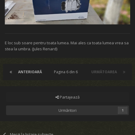
E loc sub soare pentru toata lumea. Mai ales ca toata lumea vrea sa
stea la umbra. (Jules Renard)
ANTERIOARĂ
Pagina 6 din 6
URMĂTOAREA
Partajează
Urmăritori
1
Mergi la listare subiecte