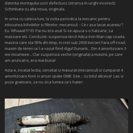
datorita montajului usor defectuos (stransa in unghi incorect).
Schimbata cu alta noua, originala.
In urma cu cateva luni, la vizita periodica la mecanic pentru
inlocuirea lichidelor si filtrelor, mecanicul: - Ce-i asa lasat acaretu'?
Eu: Whaaat?!? El: Pai nu era asa! Si se-apuca s-o hatzane, sa
masoare etc. Concluzie: suspensia terci! Adica Iron Man cap-coada,
masina care sta 95% din timp, in rest sub 2000 km/an! Fara off-road,
maxim de teren ce l-a vazut fiind digul Dunariii... Din 4 amortizoare 3
iee moarteee... Clar suspensia veche (originala) a masinii, pe care
am aruncat-o, era mai buna!
Asta e, invatat lectia, cercetat si masurat (mecanicul) si cumparat 4
amortizoare Koni si arcuri spate OME. Eee... cu totul altceva! Las si
poze graitoare, sa nu zica lumea ca's hater: