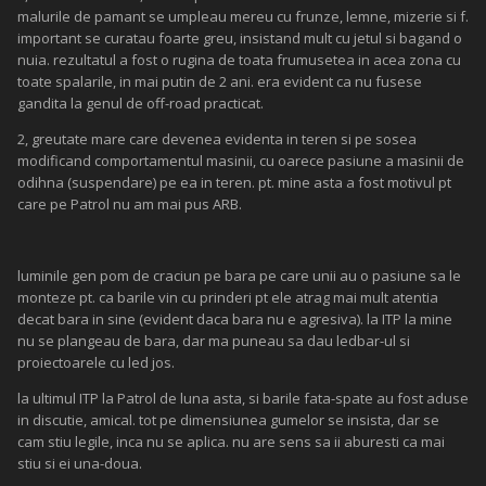
malurile de pamant se umpleau mereu cu frunze, lemne, mizerie si f.
important se curatau foarte greu, insistand mult cu jetul si bagand o
nuia. rezultatul a fost o rugina de toata frumusetea in acea zona cu
toate spalarile, in mai putin de 2 ani. era evident ca nu fusese
gandita la genul de off-road practicat.
2, greutate mare care devenea evidenta in teren si pe sosea
modificand comportamentul masinii, cu oarece pasiune a masinii de
odihna (suspendare) pe ea in teren. pt. mine asta a fost motivul pt
care pe Patrol nu am mai pus ARB.
luminile gen pom de craciun pe bara pe care unii au o pasiune sa le
monteze pt. ca barile vin cu prinderi pt ele atrag mai mult atentia
decat bara in sine (evident daca bara nu e agresiva). la ITP la mine
nu se plangeau de bara, dar ma puneau sa dau ledbar-ul si
proiectoarele cu led jos.
la ultimul ITP la Patrol de luna asta, si barile fata-spate au fost aduse
in discutie, amical. tot pe dimensiunea gumelor se insista, dar se
cam stiu legile, inca nu se aplica. nu are sens sa ii aburesti ca mai
stiu si ei una-doua.