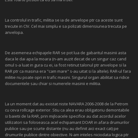
La controlul in trafic, militia se ia de anvelope ptr ca aceste sunt
trecute in CIV. Cel mai simplu e sa polizati dimensiunea trecuta pe
anvelopa.
De asemenea echipajele RAR se pot lua de gabaritul masinii asta
daca le dai apa la moara (n-am auzit decat de un singur caz cand
omul s-a luat in gura cu ei, ia fost retinut talonul ptr anvelope si la
RAR ptr ca masina era "cam mare" s-au uitat si la altele). RAR-ul fara
militie nu poate opri in trafic masini. Singurul organ abilitat sa ridice
documentele sau chiar si numerele masinii e militia.
La un moment dat au existat niste NAVARA 2006-2008 de la Petrom
cu ceva rollcage exterior. Stiu ca alea erau obligatoriu demontabile
si baietii de la RAR, prin mijloacele specifice au dat acordul acelor
utilizatori sa foloseasca acel echipamant DOAR in afara drumurilor
publice sau pe scurte distante (nu au definit aici exact cat) pe
drumurile publice dintre obiective. N-am inteles niciodata logica ptr