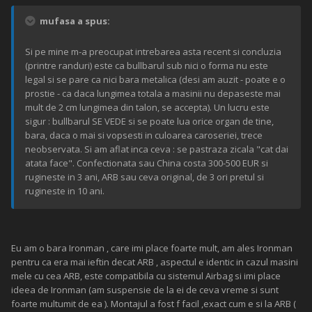
mufasa a spus:
Si pe mine m-a preocupat intrebarea asta recent si concluzia
(printre randuri) este ca bullbarul sub nici o forma nu este
legal si se pare ca nici bara metalica (desi am auzit - poate e o
prostie - ca daca lungimea totala a masinii nu depaseste mai
mult de 2 cm lungimea din talon, se accepta). Un lucru este
sigur : bullbarul SE VEDE si se poate lua orice organ de tine,
bara, daca o mai si vopsesti in culoarea caroseriei, trece
neobservata. Si am aflat inca ceva : se pastraza zicala "cat dai
atata face". Confectionata sau China costa 300-500 EUR si
rugineste in 3 ani, ARB sau ceva original, de 3 ori pretul si
rugineste in 10 ani.
Eu am o bara Ironman , care imi place foarte mult, am ales Ironman
pentru ca era mai ieftin decat ARB , aspectul e identic in cazul masini
mele cu cea ARB, este compatibila cu sistemul Airbag si imi place
ideea de Ironman (am suspensie de la ei de ceva vreme si sunt
foarte multumit de ea ). Montajul a fost f facil ,exact cum e si la ARB (