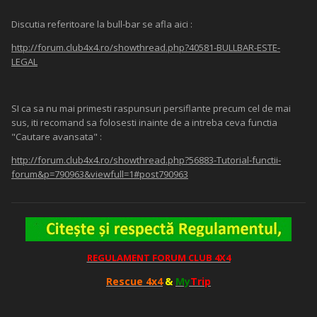
Discutia referitoare la bull-bar se afla aici :
http://forum.club4x4.ro/showthread.php?40581-BULLBAR-ESTE-
LEGAL
SI ca sa nu mai primesti raspunsuri persiflante precum cel de mai
sus, iti recomand sa folosesti inainte de a intreba ceva functia
"Cautare avansata" :
http://forum.club4x4.ro/showthread.php?56883-Tutorial-functii-
forum&p=790963&viewfull=1#post790963
REGULAMENT FORUM CLUB 4X4
Rescue 4x4
&
My
Trip