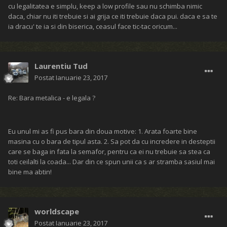
cu legalitatea e simplu, keep a low profile sau nu schimba nimic
daca, chiar nu iti trebuie si ai grija ce iti trebuie daca pui. daca e sa te
ia dracu' te ia si din biserica, ceasul face tic-tac oricum...
Laurentiu Tud
Postat
Ianuarie 23, 2017
Re: Bara metalica - e legala ?
Eu unul mi as fi pus bara din doua motive: 1. Arata foarte bine
masina cu o bara de tipul asta. 2. Sa pot da cu incredere in desteptii
care se baga in fata la semafor, pentru ca ei nu trebuie sa stea ca
toti ceilalti la coada... Dar din ce spun unii ca s ar stramba sasiul mai
bine ma abtin!
worldscape
Postat
Ianuarie 23, 2017