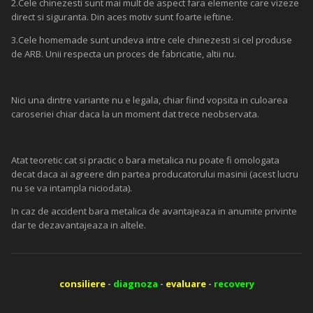
2.Cele chinezesti sunt mai mult de aspect fara elemente care vizeze
direct si siguranta. Din aces motiv sunt foarte ieftine.
3.Cele homemade sunt undeva intre cele chinezesti si cel produse
de ARB. Unii respecta un proces de fabricatie, altii nu.
Nici una dintre variante nu e legala, chiar fiind vopsita in culoarea
caroseriei chiar daca la un moment dat trece neobservata.
Atat teoretic cat si practic o bara metalica nu poate fi omologata
decat daca ai agreere din partea producatorului masinii (acest lucru
nu se va intampla niciodata).
In caz de accident bara metalica de avantajeaza in anumite privinte
dar te dezavantajeaza in altele.
consiliere
-
diagnoza
-
evaluare
-
recovery