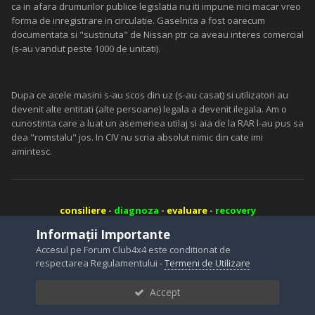
ca in afara drumurilor publice legislatia nu iti impune nici macar vreo
forma de inregistrare in circulatie. Gaselnita a fost oarecum
documentata si "sustinuta" de Nissan ptr ca aveau interes comercial
(s-au vandut peste 1000 de unitati).
Dupa ce acele masini s-au scos din uz (s-au casat) si utilizatori au
devenit alte entitati (alte persoane) legala a devenit ilegala. Am o
cunostinta care a luat un asemenea utilaj si aia de la RAR l-au pus sa
dea "romstalu" jos. In CIV nu scria absolut nimic din cate imi
amintesc.
consiliere
-
diagnoza
-
evaluare
-
recovery
Informații Importante
Accesul pe Forum Club4x4 este conditionat de
respectarea Regulamentului -
Termeni de Utilizare
Laurentiu Tud
Postat
Ianuarie 24, 2017
Accept