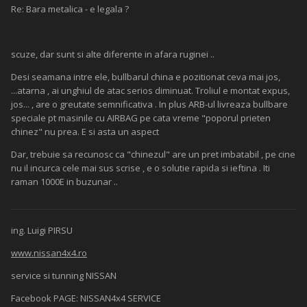
Re: Bara metalica - e legala ?
scuze, dar sunt si alte diferente in afara ruginei ..
Desi seamana intre ele, bullbarul china e pozitionat ceva mai jos,
...atarna , ai unghiul de atac serios diminuat. Troliul e montat expus,
jos... , are o greutate semnificativa . In plus ARB-ul livreaza bullbare
speciale pt masinile cu AIRBAG pe cata vreme "poporul prieten
chinez" nu prea. E si asta un aspect
Dar, trebuie sa recunosc ca "chinezul" are un pret imbatabil , pe cine
nu il incurca cele mai sus scrise , e o solutie rapida si ieftina . Iti
raman 1000E in buzunar ..
ing. Luigi PIRSU
www.nissan4x4.ro
service si tunning NISSAN
Facebook PAGE: NISSAN4x4 SERVICE