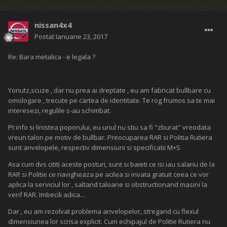
nissan4x4
Postat
Ianuarie 23, 2017
Re: Bara metalica - e legala ?
Yonutz,scuze , dar nu prea ai dreptate , eu am fabricat bullbare cu
omologare , trecute pe cartea de identitate. Te rog frumos sa te mai
interesezi, regulile s-au schimbat.
Pt info si linistea poporului, eu unul nu stiu sa fi "zburat" vreodata
vreun talon pe motiv de bullbar. Preocuparea RAR si Politia Rutiera
sunt anvelopele, respectiv dimensiuni si specificatii M+S
Asa cum dvs cititi aceste posturi, sunt si baieti ce isi iau salariu de la
RAR si Politie ce navigheaza pe acilea si invata gratuit ceea ce vor
aplica la serviciul lor , saltand taloane si obstructionand masini la
verif RAR. Imbecili adica...
Dar , eu am rezolvat problema anvelopelor, stregand cu flexul
dimensiunea lor scrisa explicit. Cum echipajul de Politie Rutiera nu