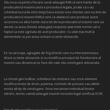
Stiu insa ca pentru fiecare cacat adaugat RAR-ul cere hartie de la
producatorul masinii (asta e procedura legala, poate ca s-au
schimbat lucrurile intre timp) Daca exista vreo chestie care nu tine de
producatorul masinii RARul cere ca atelierul care produce acest
accesoriu sa aiba hartie clara tot de la producatorul masinii care sa
ateste ca acea chestie adaugata respecta atat niste norme cat si
faptul ca este agreata de acel producator. Cu atat mai mult la
elementele ce pot avea contact cu terte obstacole.
Ex: la carosaje, agregate de frig (chestii care nu interactioneaza
direct cu terte obstacole si nu modifica principul de functionare al
masinii sau dinamica) se face din cate stiu omologare artizanala.
La chestii gen bullbar, schimburi de motoare sau orice element
modifica tinuta de drum, puterea, normele de poluare sau altele
exista alt tip de omologare. Orice mecanism individual (motor
electric, termic samd) adaugat masinii necesita legal certificat ISCIR.
Este foarte posibil ca eu sa ma insel.