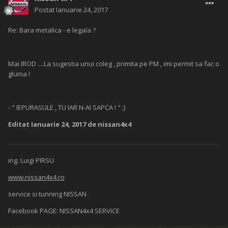
Postat
Ianuarie 24, 2017
Re: Bara metalica - e legala ?
Mai IROD ....La sugestia unui coleg , primita pe PM , imi permit sa fac o
gluma !
- " IEPURASULE , TU IAR N-AI SAPCA ! " ;)
Editat
Ianuarie 24, 2017
de nissan4x4
ing. Luigi PIRSU
www.nissan4x4.ro
service si tunning NISSAN
Facebook PAGE: NISSAN4x4 SERVICE