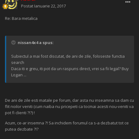
Postat
Ianuarie 22, 2017
Re: Bara metalica
nissan4x4 a spus:
Subiectul a mai fost discutat, de ani de zile, foloseste functia
search
Daca iti e greu, iti pot da un raspuns direct, vrei sa fii legal? Buy
Logan ...
De ani de zile esti matale pe forum, dar asta nu inseamna sa dam cu
flit noilor veniti (cum naiba nu pricepeti ca tocmai acesti nou-veniti va
pot fi clienti ?!?) !
Acum, ce-ar insemna ?! Sa inchidem forumul ca s-a dezbatut tot ce
putea dezbate ?!?