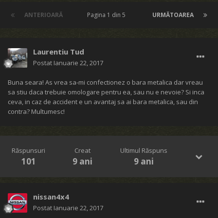
ANTERIOARĂ
Pagina 1 din 5
URMĂTOAREA
Laurentiu Tud
Postat
Ianuarie 22, 2017
Buna seara! As vrea sa-mi confectionez o bara metalica dar vreau
sa stiu daca trebuie omologare pentru ea, sau nu e nevoie? Si inca
ceva, in caz de accident e un avantaj sa ai bara metalica, sau din
contra? Multumesc!
Răspunsuri
Creat
Ultimul Răspuns
101
9 ani
9 ani
nissan4x4
Postat
Ianuarie 22, 2017