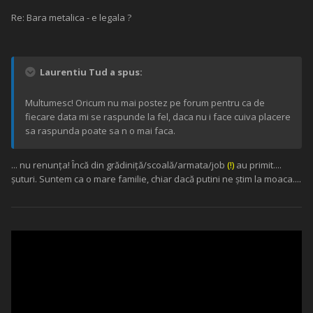
Re: Bara metalica - e legala ?
Laurentiu Tud a spus:
Multumesc! Oricum nu mai postez pe forum pentru ca de
fiecare data mi se raspunde la fel, daca nu i face cuiva placere
sa raspunda poate sa n o mai faca.
... nu renunța! Încă din grădiniță/scoală/armata/job
(
!
)
au primit....
șuturi. Suntem ca o mare familie, chiar dacă putini ne știm la moaca....