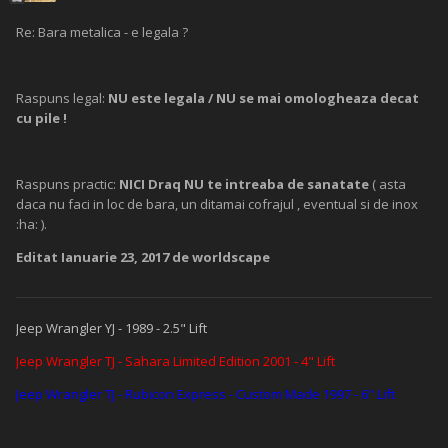
Re: Bara metalica - e legala ?
Raspuns legal:
NU este legala / NU se mai omologheaza decat
cu pile !
Raspuns practic:
NICI Draq NU te intreaba de sanatate
( asta
daca nu faci in loc de bara, un ditamai cofrajul , eventual si de inox
:ha: ).
Editat
Ianuarie 23, 2017
de worldscape
Jeep Wrangler YJ - 1989 - 2.5" Lift
Jeep Wrangler TJ - Sahara Limited Edition 2001 - 4" Lift
Jeep Wrangler TJ - Rubicon Express - Custom Made 1997 - 6" Lift