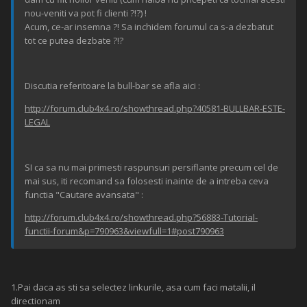
nou-veniti va pot fi clienti ?!?) !
Acum, ce-ar insemna ?! Sa inchidem forumul ca s-a dezbatut
tot ce putea dezbate ?!?
Discutia referitoare la bull-bar se afla aici :
http://forum.club4x4.ro/showthread.php?40581-BULLBAR-ESTE-
LEGAL
SI ca sa nu mai primesti raspunsuri persiflante precum cel de
mai sus, iti recomand sa folosesti inainte de a intreba ceva
functia "Cautare avansata" :
http://forum.club4x4.ro/showthread.php?56883-Tutorial-
functii-forum&p=790963&viewfull=1#post790963
1.Pai daca as sti sa selectez linkurile, asa cum faci matalii, il
directionam