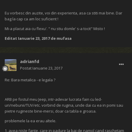
Eu vorbesc din auzite, voi din experienta, asa ca stiti mai bine. Dar
bag la cap ca am loc suficient !
Mi-a placut aia cu flexu'. " nu stiu domle' s-a tocit" Misto !
Editat
Ianuarie 23, 2017
de mufasa
adrianfd
Postat
Ianuarie 23, 2017
Re: Bara metalica - e legala ?
ARB pe fostul meu Jeep, intr-adevar lucrata fain cu led-
uri/nebunii/TUV/etc. vorbind de rugina, unde dai cu ea in pomi sau
pietre rugineste bine-mersi, doar ca tabla e groasa.
problemele la ea erau altele.
1, avea niste fante, care in padure la bai de namol cand raschetam