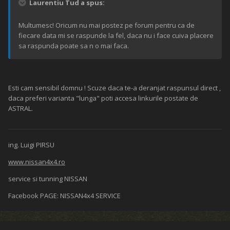
Laurentiu Tud a spus:
Multumesc! Oricum nu mai postez pe forum pentru ca de
fiecare data mi se raspunde la fel, daca nu i face cuiva placere
sa raspunda poate sa n o mai faca.
Esti cam sensibil domnu ! Scuze daca te-a deranjat raspunsul direct ,
daca preferi varianta "lunga" poti accesa linkurile postate de
ASTRAL.
ing. Luigi PIRSU
www.nissan4x4.ro
service si tunning NISSAN
Facebook PAGE: NISSAN4x4 SERVICE