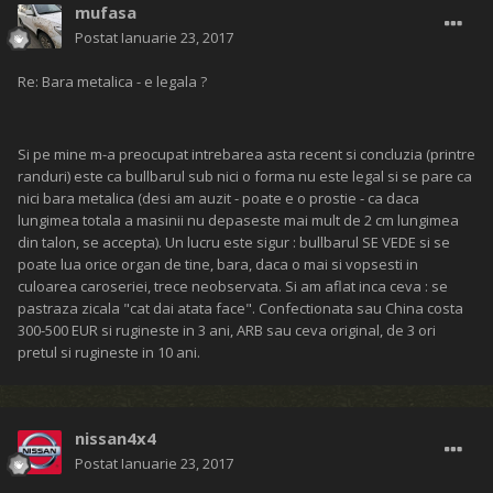
mufasa
Postat
Ianuarie 23, 2017
Re: Bara metalica - e legala ?
Si pe mine m-a preocupat intrebarea asta recent si concluzia (printre
randuri) este ca bullbarul sub nici o forma nu este legal si se pare ca
nici bara metalica (desi am auzit - poate e o prostie - ca daca
lungimea totala a masinii nu depaseste mai mult de 2 cm lungimea
din talon, se accepta). Un lucru este sigur : bullbarul SE VEDE si se
poate lua orice organ de tine, bara, daca o mai si vopsesti in
culoarea caroseriei, trece neobservata. Si am aflat inca ceva : se
pastraza zicala "cat dai atata face". Confectionata sau China costa
300-500 EUR si rugineste in 3 ani, ARB sau ceva original, de 3 ori
pretul si rugineste in 10 ani.
nissan4x4
Postat
Ianuarie 23, 2017