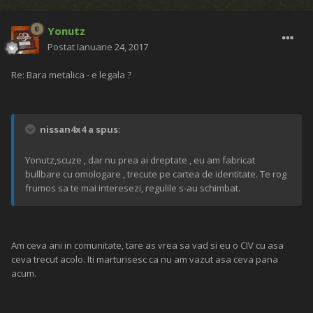
Yonutz
Postat
Ianuarie 24, 2017
Re: Bara metalica - e legala ?
nissan4x4 a spus:
Yonutz,scuze , dar nu prea ai dreptate , eu am fabricat
bullbare cu omologare , trecute pe cartea de identitate. Te rog
frumos sa te mai interesezi, regulile s-au schimbat.
Am ceva ani in comunitate, tare as vrea sa vad si eu o CIV cu asa
ceva trecut acolo. Iti marturisesc ca nu am vazut asa ceva pana
acum.