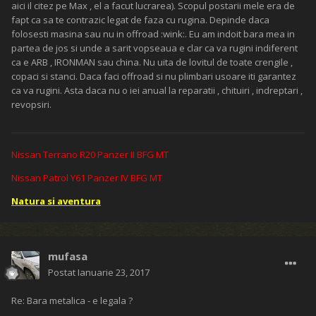
aici il citez pe Max , el a facut lucrarea). Scopul postarii mele era de
fapt ca sa te contrazic legat de faza cu rugina. Depinde daca
folosesti masina sau nu in offroad :wink:. Eu am indoit bara mea in
partea de jos si unde a sarit vopseaua e clar ca va rugini indiferent
ca e ARB , IRONMAN sau china. Nu uita de lovitul de toate crengile ,
copaci si stanci. Daca faci offroad si nu plimbari usoare iti garantez
ca va rugini. Asta daca nu o iei anual la reparatii , chituiri , indreptari ,
revopsiri.
Nissan Terrano R20 Panzer II BFG MT
Nissan Patrol Y61 Panzer IV BFG MT
Natura si aventura
mufasa
Postat
Ianuarie 23, 2017
Re: Bara metalica - e legala ?